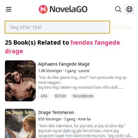
Annuller
25
Book(s) Related to
hendes fangede
drage
Alphaens Fangede Mage
1.8k
Visninger
·
I gang
·
Laurie
"Har du ikke glemt mig, Ava?" Han pressede mig op
mod væggen.
Jeg bed mig i læben og modstod hans Alfa-duft...
"Hvordan slap du ud?" hans finger strøg over mit
Alfa
BDSM
Besiddende
ansigt.
"Tror du, du kan undslippe, min mage?" Xavier opførte
sig irrationelt, på måder der var svære for hende at
forudsige og endnu sværere at forsvare sig imod.
Drage Temmeren
650
Visninger
·
I gang
·
Ame lia
Oven i alt andet var parringsbåndet tilbage med fuld
"Kom ikke nærmere, for jeg ved, at jeg vil såre dig."
styrke, og det gjorde Ava hyperbevidst om hvert eneste
Jeg trak vejret dybt og gik hen til ham, mens jeg
kontaktpunkt, hvor Xaviers krop rørte hendes egen.
langsomt lagde min hånd omkring ham. "Jeg stoler på
Hendes krop begyndte at varme op af sig selv,