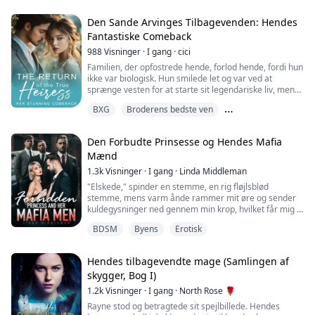
til ham. Da virkningen af alkoholen forsvandt, løb hun
plan om at komme væk herfra. Det var indtil en nat på
væk uden at se sig tilbage. Hun troede, det var en
arbejdet, hvor jeg fandt en nøgen mand liggende på
Den Sande Arvinges Tilbagevenden: Hendes
engangsaffære, men hun var ved at få sit livs største
gulvet i det rum, jeg skulle til at gøre rent.
overraskelse. Da fremmede dukkede op igen og
Fantastiske Comeback
Du ved, hvad de siger om at lave planer?
kidnappede hende i fuldt dagslys, vidste hun, at hun var
988
Visninger
·
I gang
·
cici
"Du laver planer, og Gud griner."
fanget, men stedet var ud over hendes fantasi.
Familien, der opfostrede hende, forlod hende, fordi hun
Manden, hun troede, hun kunne glemme efter den
ikke var biologisk. Hun smilede let og var ved at
hede lidenskab, var ikke noget almindeligt, men den
sprænge vesten for at starte sit legendariske liv, men
store, farlige alfa af varulveklanen? Hvad ville hun gøre,
hun havde ikke forventet, at hendes biologiske familie
når alfaen gør krav på hende?
BXG
Broderens bedste ven
ville dukke op, og det viste sig, at hun var den rigeste
arving...
Første kærlighed
Den Forbudte Prinsesse og Hendes Mafia
Mænd
1.3k
Visninger
·
I gang
·
Linda Middleman
"Elskede," spinder en stemme, en rig fløjlsblød
stemme, mens varm ånde rammer mit øre og sender
kuldegysninger ned gennem min krop, hvilket får mig til
at klynke.
BDSM
Byens
Erotisk
"Ord, prinsesse," kommer endnu et blødt, men fast slag
mod min bagdel.
Hendes tilbagevendte mage (Samlingen af
skygger, Bog I)
"Vær så venlig," klynker jeg. Mit behov for dem vokser.
1.2k
Visninger
·
I gang
·
North Rose 🌹
"Vær så venlig hvad?" spørger en anden.
Rayne stod og betragtede sit spejlbillede. Hendes