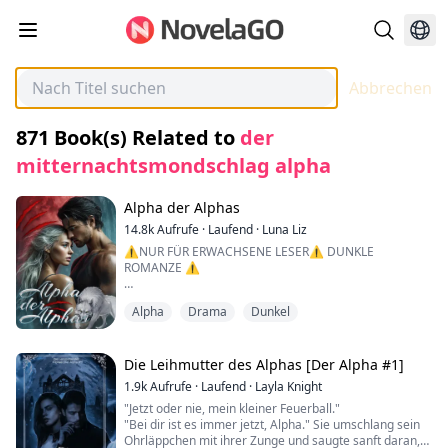
Abbrechen
871
Book(s) Related to
der
mitternachtsmondschlag alpha
Alpha der Alphas
14.8k
Aufrufe
·
Laufend
·
Luna Liz
⚠️NUR FÜR ERWACHSENE LESER⚠️ DUNKLE
ROMANZE ⚠️
„Was soll ich jetzt tun, da ich meine Beute gefangen
Alpha
Drama
Dunkel
habe?“ fragt er mich, seine Stimme tief und rau,
während er scharf einatmet, die Nase in das Fleisch
meines Halses vergraben, den Duft seiner Frau
genießend. Die Fänge sind ausgefahren, bereit zum
Die Leihmutter des Alphas [Der Alpha #1]
Zubeißen.
1.9k
Aufrufe
·
Laufend
·
Layla Knight
"Jetzt oder nie, mein kleiner Feuerball."
„Soll ich sie verschlingen?“ flüstert er in mein Ohr,
"Bei dir ist es immer jetzt, Alpha." Sie umschlang sein
während die Spitze seiner heißen Zunge den
Ohrläppchen mit ihrer Zunge und saugte sanft daran,
Geschmack meiner brennenden Haut kostet. Ich zittere