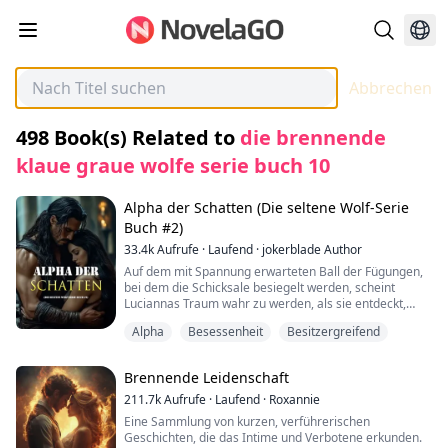
Abbrechen
498
Book(s) Related to
die brennende
klaue graue wolfe serie buch 10
Alpha der Schatten (Die seltene Wolf-Serie
Buch #2)
33.4k
Aufrufe
·
Laufend
·
jokerblade Author
Auf dem mit Spannung erwarteten Ball der Fügungen,
bei dem die Schicksale besiegelt werden, scheint
Luciannas Traum wahr zu werden, als sie entdeckt,
dass ihr vorbestimmter Gefährte Jacob ist, der
Alpha
Besessenheit
Besitzergreifend
anziehende und mächtige Alpha des Schattenrudels.
Doch anstelle von Liebe schlägt ihr ein kaltes Flüstern
der Verachtung entgegen.
Brennende Leidenschaft
„Ich verabscheue Schwächlinge wie dich“, zischt er,
eine geheime Demütigung, die nur für ihre Ohren
211.7k
Aufrufe
·
Laufend
·
Roxannie
bestimmt ist.
Eine Sammlung von kurzen, verführerischen
Fassungslos und von seinen giftigen Worten getroffen,
Geschichten, die das Intime und Verbotene erkunden.
ringt Lucianna, eine der stärksten Kämpferinnen ihres