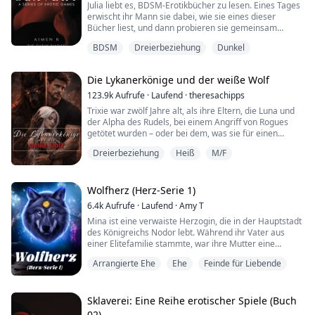
Julia liebt es, BDSM-Erotikbücher zu lesen. Eines Tages
erwischt ihr Mann sie dabei, wie sie eines dieser
Bücher liest, und dann probieren sie gemeinsam
Sexspiele aus, bei denen Julia die Sklavin spielt. Sie
BDSM
Dreierbeziehung
Dunkel
genießt es sehr, diese Liebesspiele mit ihrem Mann zu
spielen. Aber werden diese Spiele ihre Ehe
beeinflussen? Finden wir es heraus, indem wir lesen,
Die Lykanerkönige und der weiße Wolf
wie alles begann und wie es weitergeht!
Dies ist Buch 03 der Sklaverei-Serie.
123.9k
Aufrufe
·
Laufend
·
theresachipps
Trixie war zwölf Jahre alt, als ihre Eltern, die Luna und
der Alpha des Rudels, bei einem Angriff von Rogues
getötet wurden – oder bei dem, was sie für einen
Angriff von Rogues hielt. Als einziges Kind, als einzige
Dreierbeziehung
Heiß
M/F
Erbin, hätte sie als Nächste den Platz des Alphas
einnehmen sollen. Doch weil sie erst zwölf war,
übernahm ihr Onkel das Amt des Alphas.
Wolfherz (Herz-Serie 1)
Fünf Jahre lang schon misshandelten ihr Onkel und
6.4k
Aufrufe
·
Laufend
·
Amy T
seine Familie sie. Sie nahmen ihr ihren Titel, rissen ihr
Mina ist eine verwaiste Herzogin, die in der Hauptstadt
alles weg, was ihr zustand. Immer wieder versuchte er,
des Königreichs Nodor lebt. Während ihr Vater aus
ihr das Erbe streitig zu machen, das ihre Eltern ihr
einer Elitefamilie stammte, war ihre Mutter eine
hinterlassen hatten. Doch die Zeit arbeitete nicht für
Zigeunerin aus einem anderen Königreich. Die hohe
ihn, und so meldete ihr Onkel Melvin sie für das
Arrangierte Ehe
Ehe
Feinde für Liebende
Gesellschaft von Athea sah auf Mina und ihr exotisches
alljährliche Turnier im Palast an. Dort plante er, Trixie
Aussehen herab und machte sie zu einer
ein für alle Mal aus dem Weg zu räumen und endlich
Außenseiterin nach ihren sozialen Maßstäben.
seine Finger an ihr Geld zu bekommen.
Sklaverei: Eine Reihe erotischer Spiele (Buch
Kommandant Jayden, ein Kriegsheld und Bastard mit
Trixies Glück wendet sich, als sie ihre Gefährten findet:
02)