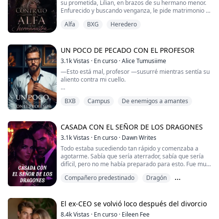
su prometida, Lilian, en brazos de su hermano menor.
Enfurecido y buscando venganza, le pide matrimonio a
No solo eso, sino que también era el próximo heredero
Emma, la hermanastra rechazada de Lilian, frente a
de la Mafia... ¡"El Príncipe Negro"!
Alfa
BXG
Heredero
toda la manada.
Emma hace un trato con Máximo, Acepta la propuesta
de matrimonio, no solo para desafiar a aquellos que la
UN POCO DE PECADO CON EL PROFESOR
rechazaron, si no para descubrir la verdad detras del
3.1k
Vistas
·
En curso
·
Alice Tumusiime
error de su madre.
—Esto está mal, profesor —susurré mientras sentía su
aliento contra mi cuello.
Lo que empezó como un trato, desatará sentimientos
en los dos, despertando a la pasión
—Lo sé —murmuró, su voz baja y áspera por la
BXB
Campus
De enemigos a amantes
contención.
—Eres mi estudiante —respiró, acercándose hasta que
sus labios quedaron a un suspiro de mi piel—. No
CASADA CON EL SEÑOR DE LOS DRAGONES
debería desearte así.
3.1k
Vistas
·
En curso
·
Dawn Writes
Todo estaba sucediendo tan rápido y comenzaba a
—Pero somos ambos hombres... —Las palabras
agotarme. Sabía que sería aterrador, sabía que sería
salieron de mí, pero se detuvieron de inmediato
difícil, pero no me había preparado para esto. Fue muy
cuando sentí la mano del profesor sobre mi erección
tonto de mi parte, pero aún tengo mucho que aprender.
palpitante.
Compañero predestinado
Dragón
Cada vez que intentaba distanciarme del horror que se
—¿Crees que eso me importa ahora?
Enemigos de los amantes
avecinaba, me absorbía de nuevo. Cada vez que
intentaba calmar mi corazón acelerado, el latido
El ex-CEO se volvió loco después del divorcio
constante volvía a subir, amenazando con consumirme.
8.4k
Vistas
·
En curso
·
Eileen Fee