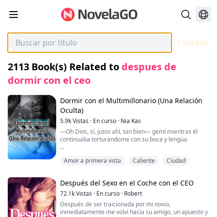
Cancelar
2113
Book(s) Related to
despues de
dormir con el ceo
Dormir con el Multimillonario (Una Relación
Oculta)
5.9k
Vistas
·
En curso
·
Nia Kas
—Oh Dios, sí, justo ahí, tan bien— gemí mientras él
continuaba torturándome con su boca y lengua.
—Tan jodidamente dulce, princesa— gruñó en voz alta,
Amor a primera vista
Caliente
Ciudad
sujetando mis piernas en su lugar.
Si hubiera sabido que el hombre que me acosaba y
Después del Sexo en el Coche con el CEO
aparecía en mi casa durante tres semanas era el
mismo hombre que se sentaba en mi café en silencio,
72.1k
Vistas
·
En curso
·
Robert
habría salido corriendo y dejado Kensington. Cuando
Después de ser traicionada por mi novio,
me di cuenta de que Caleb consigue lo que quiere, no
inmediatamente me volví hacia su amigo, un apuesto y
tuve otra opción que aceptarlo y ser suya. Afortunada