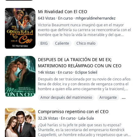
Pero tal vez la suerte finalmente me encontró. Me
Casamiento
y, para proteger a su bebé, huye de su casa a otra
liberé de esa pesadilla y me escapé con este hombre
ciudad.
hermoso que tiene un poder serio y dinero que parece
Mi Rivalidad Con El CEO
nunca agotarse...
643
Vistas
·
En curso
·
mhgeraldinehernandez
La amiga de Layla la acoge y la ayuda a encontrar un
trabajo.
Victoria Beaumont nunca imaginó que en el mayor
¿Qué pasa cuando Layla descubre que su jefe no es
evento que definiría su carrera se reencontraría con el
otro que el hombre con el que tuvo una aventura de
hombre que le hizo la vida la miserable y del que
una noche y del que supuestamente está embarazada?
estúpidamente se enamoró en el pasado siendo su
BXG
Caliente
Chico malo
contrincante en la competencia de tecnología médica
más grande del mundo y que además está
comprometido con su mejor amiga.
DESPUES DE LA TRAICIÓN DE MI EX;
Secretos, obsesiones, mentiras y traiciones rodearán a
MATRIMONIO RELÁMPAGO CON UN CEO
la genio de la tecnología médica ¿Podrá encontrar el
14k
Vistas
·
En curso
·
Eclipse Soleil
amor en medio del odio?
Después de ser traicionada por su novio de cinco años
llena de dolor, ira y con deseos de venganza contra el
hombre a quien ella amo ciegamente y la traicionó,
acepta un matrimonio relámpago con un misterioso
Amor después del matrimonio
Arrogante
millonario.
....
BXG
Compromiso repentino con el CEO
La parte B será una buena esposa y realizará sus
deberes de esposa perfectamente sin quejarse. Éstas
32.2k
Vistas
·
En curso
·
Lala-Sula
incluyen; Preparando el desayuno de Party A antes de
¿Qué harías si tu jefe te pide que seas tu esposa?
ir a trabajar, preparándole la ropa de trabajo y
Shantelle, es la secretaria del empresario Kendrick
otorgándole sus derechos conyugales.
Cappelletti, un hombre educado y respetuoso que un