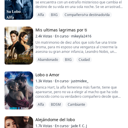
se encuentra con un extraño misterioso que cambia el
el plan para acercarse a Rose se llevó a cabo cada vez
destino de su vida en una sola noche. Se ve arrastrada
más. Las segundas y posteriores reuniones acercaron
por esta extraña atracción contra la que no puede
a Tom a Rose.
Alfa
BXG
Compañero/ra destinado/da
luchar, pero ¿qué hará cuando descubra que él está
ocultando un secreto? ¿Qué hará cuando descubra que
él es un hombre lobo?
Mis ultimas lagrimas por ti
2.4k
Vistas
·
En curso
·
mikeyla2416
Un matrimonio de diez años que solo fue una triste
broma, para mi esposo una venganza al creerme la
asesina su gran amor infancia, Leandro Nobis, un
empresario elite, un Ceo arrogante y cruel que no le
Abandonado
BXG
Ciudad
importo someterme a las mas bajas humillaciones,
sirviendo a sus amantes, prohibiéndome el acceso a
clubes y destrozando a mi familia sin que yo pudiera
hacer nada, pero eso se acaba hoy, Dulce D' María hoy
Lobo o Amor
vuelve a ser libre, vuelve a ser feliz sin derramar una
1.3k
Vistas
·
En curso
·
justmidee_
ultima lagrima por ti
Danica Hart, la alfa femenina más fuerte, tiene que
aparearse, pero no va a elegir al macho que ha sido
conocido como su verdadero compañero desde que
eran jóvenes.
Alfa
BDSM
Cambiante
¿Se apareará con un Alfa cuyo lobo tiene la tendencia a
volverse salvaje?
¿O... se apareará con otro Alfa que no la quiere solo
como compañera, sino como una esclava sexual?
Alejándome del lobo
1.7k
Vistas
·
En curso
·
Jade F. C. J