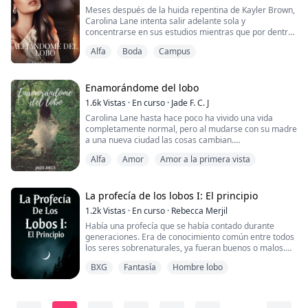
Meses después de la huida repentina de Kayler Brown,
Carolina Lane intenta salir adelante sola y
concentrarse en sus estudios mientras que por dentro
llora por lo sucedido con su ahora ex novio hombre
Alfa
Boda
Campus
lobo.
Cuando Carolina se entera de que Kayler vuelve a
Lewiston ella intenta no ir detrás de él casi al
momento. Pero se da cuenta de que Kayler está en las
Enamorándome del lobo
mismas andanzas de antes: fiestas cada fin de
1.6k
Vistas
·
En curso
·
Jade F. C. J
semana, alcohol, salidas misteriosas. Todo le parece
Carolina Lane hasta hace poco ha vivido una vida
un tipo de déjà vu como en los inicios ¿a eso quiere
completamente normal, pero al mudarse con su madre
jugar Kayler Brown? Bien, ella lo puede hacer mucho
a una nueva ciudad las cosas cambian.
mejor.
Las venganzas y la falta de comunicación entre ambos
Alfa
Amor
Amor a la primera vista
El tener de vecino a Kayler Brown, el chico más sexy y
los harán cometer varios errores, pero hay un chico
respetado del colegio, no le hace ninguna gracia. Pero
nuevo en el pueblo, su nombre es Gadreel, ¿quien es
al conocerlo bien se da cuenta poco a poco que él no
Gadreel? ¿Y por qué dicen que es un caído?
es igual que todos, tiene algo raro y oculto que por su
La profecía de los lobos I: El principio
cabeza jamás pasó la idea de que fuera un hombre
1.2k
Vistas
·
En curso
·
Rebecca Merjil
lobo.
Había una profecía que se había contado durante
generaciones. Era de conocimiento común entre todos
los seres sobrenaturales, ya fueran buenos o malos.
Esta profecía también era conocida entre los dioses,
BXG
Fantasía
Hombre lobo
titanes y semidioses.
Una loba pequeña encontraría a su amado y
comenzaría una de las peores guerras que el mundo