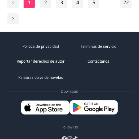
1
2
3
4
5
...
22
sobrenatural jamás vería. La loba pequeña tendría que
hacer todo lo posible para derrotar al titán Atlas.
¿Podrá superar los desafíos y vencer a Atlas? ¿O
ganará Atlas y hará que los dioses se arrodillen,
gobernando el mundo como había deseado
desesperadamente durante eones?
Política de privacidad
Términos de servicio
Reportar derechos de autor
Contáctanos
Palabras clave de novelas
Download
Follow Us