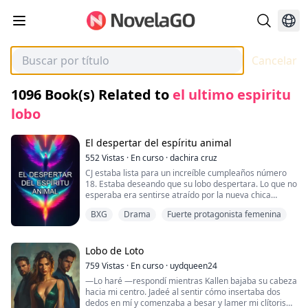
Cancelar
1096
Book(s) Related to
el ultimo espiritu
lobo
El despertar del espíritu animal
552
Vistas
·
En curso
·
dachira cruz
CJ estaba lista para un increíble cumpleaños número
18. Estaba deseando que su lobo despertara. Lo que no
esperaba era sentirse atraído por la nueva chica
pelirroja. No sabía quién era ella, pero no podía dejar
BXG
Drama
Fuerte protagonista femenina
de pensar en su cabello rojo brillante y sus hermosos
ojos verdes.
«Me interrumpió cuando me besó. Me tomó por
Lobo de Loto
sorpresa con el beso. Justo cuando la conmoción pasó,
759
Vistas
·
En curso
·
uydqueen24
se alejó de mí. Quería más de sus besos. Más de su
—Lo haré —respondí mientras Kallen bajaba su cabeza
toque. Todo lo relacionado con ella nos hipnotizó».
hacia mi centro. Jadeé al sentir cómo insertaba dos
dedos en mí y comenzaba a besar y lamer mi clítoris
Del otro lado estaba Lexy. Era nueva en la manada,