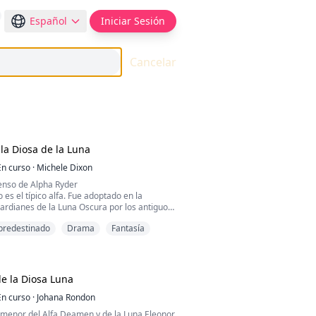
Español
Iniciar Sesión
Cancelar
 la Diosa de la Luna
En curso
·
Michele Dixon
censo de Alpha Ryder
 es el típico alfa. Fue adoptado en la
rdianes de la Luna Oscura por los antiguos
e no podían tener hijos. La mayoría de los
redestinado
Drama
Fantasía
a manada se resistieron a que se convirtiera
 no tenía vínculos consanguíneos con la
 fue tramatizado cuando era un cachorro
 biológicos. Debido a su pasado, es tímido e
gente nueva, especialmente mujeres.
de la Diosa Luna
 a su compañera Zoe, encuentra una fuerza
só que tenía. Sus problemas con la manada
En curso
·
Johana Rondon
rincipio. Cuando su pasado amenaza con
a menor del Alfa Deamen y de la Luna Eleonor