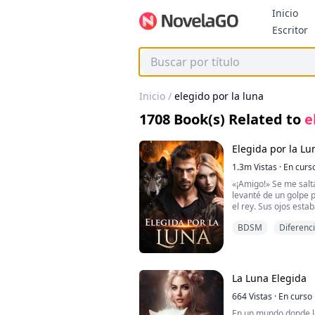
Inicio
B
Escritor
Inicio
/
elegido por la luna
1708
Book(s) Related to
e
Elegida por la Lu
1.3m
Vistas
·
En curs
«¡Amigo!» Se me salt
levanté de un golpe 
el rey. Sus ojos est
a avanzar muy rápido
BDSM
Diferenci
familiar, era el mism
dos horas antes. El q
Oh... ¡MIERDA!
La Luna Elegida
En un futuro distópico
664
Vistas
·
En curso
tierra tal como la co
En un mundo donde lo