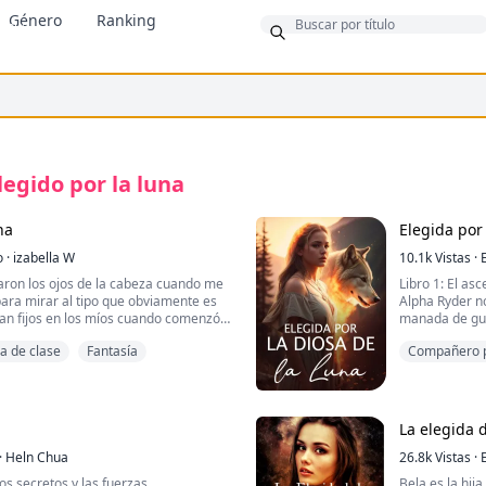
Género
Ranking
onus
legido por la luna
na
Elegida por
o
·
izabella W
10.1k
Vistas
·
aron los ojos de la cabeza cuando me
Libro 1: El as
para mirar al tipo que obviamente es
Alpha Ryder no
aban fijos en los míos cuando comenzó
manada de gua
. Oh, genial. Por eso me resultaba
alfa y luna qu
a de clase
Fantasía
Compañero p
o tipo con el que me topé solo una o
miembros de l
ue afirmó que yo era su amigo...
en alfa porque
manada. Ryder
por sus padres
incómodo con 
La elegida 
Cuando conoce
, es el quinto aniversario del fin de la
·
Heln Chua
que nunca pen
26.8k
Vistas
·
nocíamos. Una raza de criaturas
son solo el p
s secretos y las fuerzas
Bela es la hij