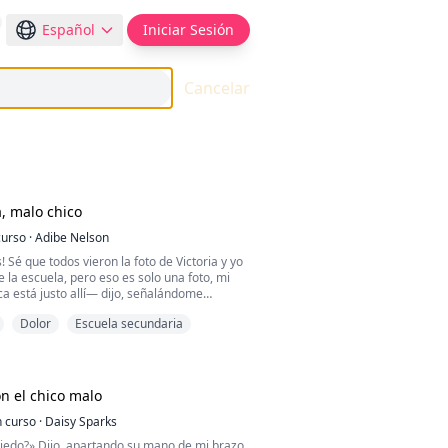
Español
Iniciar Sesión
Cancelar
, malo chico
curso
·
Adibe Nelson
 Sé que todos vieron la foto de Victoria y yo
e la escuela, pero eso es solo una foto, mi
a está justo allí— dijo, señalándome
, incluido el chico que grababa, miraban.
Dolor
Escuela secundaria
có a mí —Y para probar que ella es mi
a, la besaría justo frente a todos— dijo
pudiera hacer algo. Jones me agarró y me
todos, excepto Victoria y sus amigas, nos
n el chico malo
 curso
·
Daisy Sparks
so, Jones se acercó al chico que nos
iedo?» Dijo, apartando su mano de mi brazo