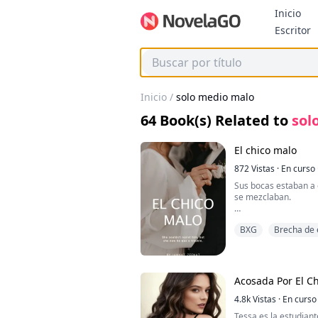
Inicio
B
Escritor
Inicio
/
solo medio malo
64
Book(s) Related to
sol
El chico malo
872
Vistas
·
En curso
Sus bocas estaban a 
se mezclaban.
Aaron bajó suavement
BXG
Brecha de
deslizándolas de sus
sintiéndose expuesta
vulnerabilidad y nerv
a menta que la rodea
estremeció cuando s
Acosada Por El C
Me disculpo, nena. F
susurró, tomando un 
4.8k
Vistas
·
En curso
el dobladillo de su v
Tessa es la estudiant