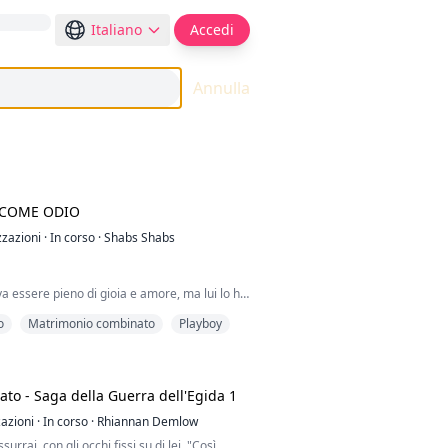
Italiano
Accedi
Annulla
COME ODIO
zzazioni
·
In corso
·
Shabs Shabs
va essere pieno di gioia e amore, ma lui lo ha
 un incubo. Sto ancora cercando di capire
o
Matrimonio combinato
Playboy
uto fare per meritare la sua rabbia. Mi ha
rare di non apparire mai più davanti a lui, e
fino ad ora.
ato - Saga della Guerra dell'Egida 1
per me, l'essenza stessa della mia esistenza.
zazioni
·
In corso
·
Rhiannan Demlow
 crollato. La notte prima che ci unissimo per
surrai, con gli occhi fissi su di lei. "Così