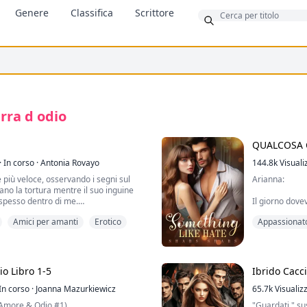
Bonus
Genere
Classifica
Scrittore
rra d odio
QUALCOSA 
·
In corso
·
Antonia Rovayo
144.8k
Visuali
più veloce, osservando i segni sul
Arianna:
no la tortura mentre il suo inguine
 spesso dentro di me.
Il giorno dove
 mentre mi tirava verso di sé e
trasformato in
Amici per amanti
Erotico
Appassionat
o capezzolo. Il mio inguine si contrasse
cosa avrei pot
 sull'orlo del rilascio. Ora, maledizione,
costretto a giu
ho obbedito... 
 capezzoli mentre rimbalzavo su di lui
ccò. Gettai la testa all'indietro e urlai
Xander:
o Libro 1-5
Ibrido Cacci
el piacere attraversavano il mio
In corso
·
Joanna Mazurkiewicz
Lei era tutto 
65.7k
Visualiz
 proprio lì..."
Ma poi tutto è
e Amore & Odio #1)
"Guardati," sus