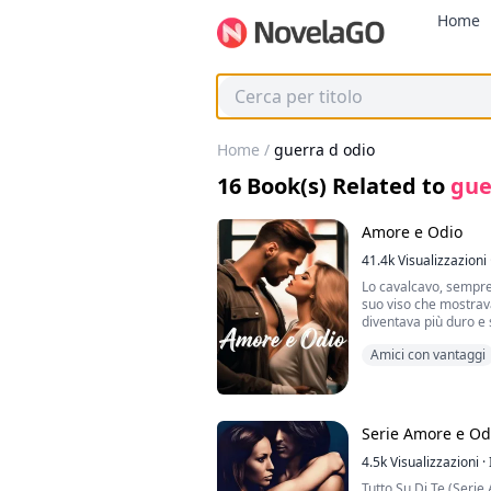
Home
Home
/
guerra d odio
16
Book(s) Related to
gue
Amore e Odio
41.4k
Visualizzazioni
Lo cavalcavo, sempre 
suo viso che mostrava
diventava più duro e
"Vieni con me," gridò
Amici con vantaggi
succhiava forte il mi
in risposta, e vacillai
ora...
Mi pizzicò entrambi i
e il mio orgasmo trabo
Serie Amore e Odi
mentre le endorfine d
corpo.
4.5k
Visualizzazioni
·
"Oh... sì... proprio lì...
Tutto Su Di Te (Seri