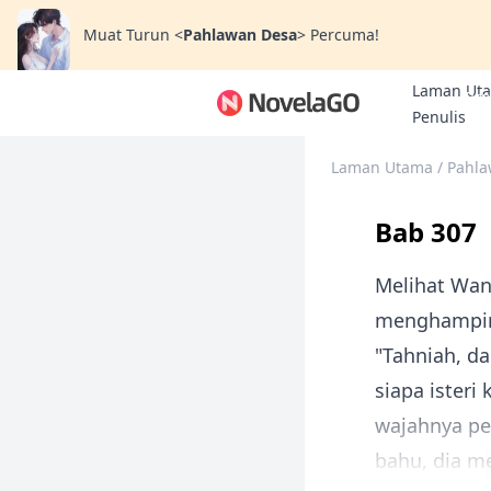
Muat Turun
<
Pahlawan Desa
>
Percuma!
Laman Ut
Bon
Penulis
Laman Utama
/
Pahla
Bab 307
Melihat Wan
menghampir
"Tahniah, d
siapa ister
wajahnya pe
bahu, dia m