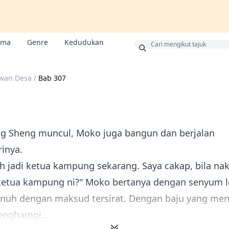
ama
Genre
Kedudukan
us
wan Desa
/
Bab 307
g Sheng muncul, Moko juga bangun dan berjalan
inya.
ah jadi ketua kampung sekarang. Saya cakap, bila 
i ketua kampung ni?" Moko bertanya dengan senyum l
nuh dengan maksud tersirat. Dengan baju yang me
enghampi...