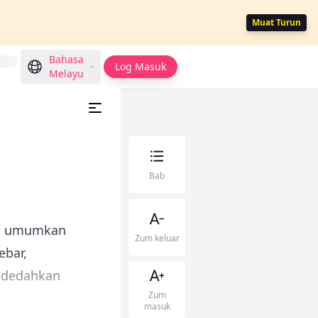
Muat Turun
Bahasa
Log Masuk
Melayu
Bab
nak umumkan
Zum keluar
ebar,
ndedahkan
Zum
masuk