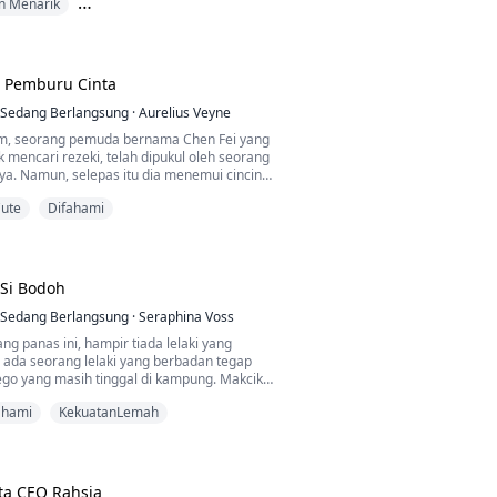
n Menarik
entang aku!"
t kening, setuju dengan mudah, dan
a kepada Kekasih
 tepat pada masanya setahun kemudian,
yang diatur
rsedia untuk melepaskan? Masa kontrak kita
b Pemburu Cinta
Presiden yang tak tahu malu tapi berkuasa
i malah mencadangkan, "Mungkin kita boleh
Sedang Berlangsung
·
Aurelius Veyne
aru, tapi kali ini, kontraknya untuk seratus
am, seorang pemuda bernama Chen Fei yang
 mencari rezeki, telah dipukul oleh seorang
ya. Namun, selepas itu dia menemui cincin
as kini dengan satu bab setiap minggu.
Sejak hari itu, nasibnya berubah, dan dia
ute
Difahami
t ramai wanita cantik...
 Si Bodoh
Sedang Berlangsung
·
Seraphina Voss
g panas ini, hampir tiada lelaki yang
a ada seorang lelaki yang berbadan tegap
go yang masih tinggal di kampung. Makcik
 dan gadis-gadis kampung suka mengusik Si
ahami
KekuatanLemah
a kerja. Tapi mereka tak tahu yang Si Bego
nya berpura-pura bodoh. Dia sebenarnya
dalam hal-hal lelaki dan perempuan...
ta CEO Rahsia