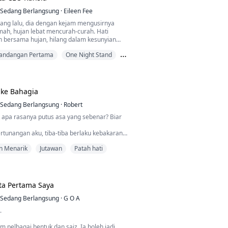
Sedang Berlangsung
·
Eileen Fee
ang lalu, dia dengan kejam mengusirnya
umah, hujan lebat mencurah-curah. Hati
h bersama hujan, hilang dalam kesunyian
nuh keputusasaan itu.
Pandangan Pertama
One Night Stand
kemudian, Margaret berubah menjadi
ang berwajah dingin, tegas dan cekap,
 seorang anak perempuan yang manis dan
tkan hatinya.
 ke Bahagia
a Raymond membencinya sepenuh hati,
Sedang Berlangsung
·
Robert
ri bahawa selepas malam itu, Raymond
 apa rasanya putus asa yang sebenar? Biar
encari berita tentangnya di seluruh dunia.
rtunangan aku, tiba-tiba berlaku kebakaran.
u semula, dikelilingi oleh ramai CEO, dia
ngan beraninya berlari masuk ke dalam api.
abaikannya.
n Menarik
Jutawan
Patah hati
n datang untuk selamatkan aku—dia
ita lain.
gkah ke arahnya, "Aku dah cakap, kau
 dunia aku hancur berkecai.
di wanita aku."
ta Pertama Saya
Sedang Berlangsung
·
G O A
.
m pelbagai bentuk dan saiz. Ia boleh jadi