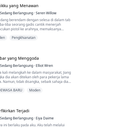
 kata-kataku.
tikku yang Menawan
tanya kepada Yvette, "Kenapa perkahwinan
 berakhir?"
ngat nakal, kucing. Kau tak tahu apa yang
Sedang Berlangsung
·
Seren Willow
ab, "Kerana menjadi balu."
enahan dirinya lagi, Albert melangkah ke
edang berendam dengan selesa di dalam tab
udutkan Yvette ke dinding: "Yvette, adakah
iba-tiba seorang gadis cantik menerjah
 pada leherku semakin ketat, menyekat
nar fikir saya sudah mati?"
cukan pistol ke arahnya, memaksanya
nanku.
kara yang tidak senonoh... Kemudian
den
Pengkhianatan
hu, gadis cantik itu sebenarnya adalah
akaian."
mengejutkan aku dari kejutan elektrik. "Apa-"
hbar yang Menggoda
ai 3, kalau kau tak buat, aku akan koyakkan
1."
Sedang Berlangsung
·
Elliot Wren
nar-benar berlaku.
a kali melangkah ke dalam masyarakat, Jiang
a dia akan ditekan oleh para pekerja lama
a. Namun, tidak disangka, sebaik sahaja dia
kat akhbar, dia telah ditempatkan di bawah
DEWASA BARU
Moden
a gay.
nita yang cantik...
g manusia berusia 21 tahun yang
fikirkan Terjadi
gai lelaki untuk mendapatkan pekerjaan di
t multinasional.
Sedang Berlangsung
·
Eiya Daime
a ini berlaku pada aku. Aku telah melalui
k tahu...