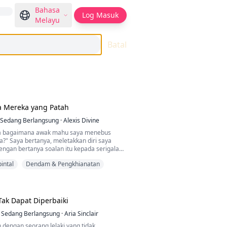
Bahasa
Log Masuk
Melayu
Batal
a Mereka yang Patah
Sedang Berlangsung
·
Alexis Divine
ya bagaimana awak mahu saya menebus
a?" Saya bertanya, meletakkan diri saya
dengan bertanya soalan itu kepada serigala
rang.
intal
Dendam & Pengkhianatan
ekadar berminat untuk berhubungan intim
" Dia tersenyum dan mendekat,
jarinya di leher saya, "Saya mahu
galanya dengan awak."
lau tidak memakai pakaian setiap kali kita
Tak Dapat Diperbaiki
di dalam rumah besar ini?" Saya terkejut
apabila dia berbisik di muka saya.
Sedang Berlangsung
·
Aria Sinclair
 dengan seorang lelaki yang tidak