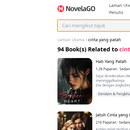
Laman Ut
Bon
Penulis
Laman Utama
/
cinta yang patah
94
Book(s) Related to
cin
Hati Yang Patah
1.2k
Paparan
·
Sedan
Saya dicederakan ole
meninggalkannya.
Dia dengan angkuhn
kembali ke sisinya se
Dendam & Pengkhi
Dia silap!
Mulai hari ini, saya a
Tidak lama kemudian, 
dia tanpa segan sil
memohon perdamaian
Jatuh Cinta yang
216
Paparan
·
Sedan
Ashley telah terlib