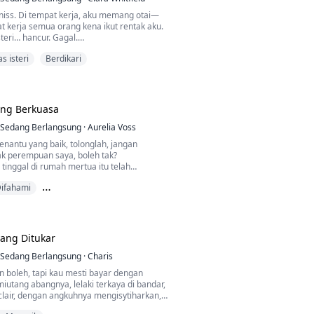
iss. Di tempat kerja, aku memang otai—
at kerja semua orang kena ikut rentak aku.
isteri… hancur. Gagal.
s isteri
Berdikari
 curang entah berapa kali dengan entah
perempuan: setiausahanya, cinta
kawan masa kecilnya…
 macam aku telan saja, pejam mata, buat
ng Berkuasa
ailah hari aku nampak sendiri dia
suk ke sebuah hotel dengan perempuan
Sedang Berlangsung
·
Aurelia Voss
baru aku sedar, aku dah tak larat dah.
enantu yang baik, tolonglah, jangan
ak perempuan saya, boleh tak?
tinggal di rumah mertua itu telah
ghinaan yang tidak berkesudahan, dia
ifahami
u sepatah kata prihatin darinya, dan dia
an seluruh dunia untuknya!
ua Pegawai Eksekutif
ang Ditukar
Sedang Berlangsung
·
Charis
boleh, tapi kau mesti bayar dengan
iutang abangnya, lelaki terkaya di bandar,
clair, dengan angkuhnya mengisytiharkan,
rcerai dalam setahun, jangan ada apa-apa