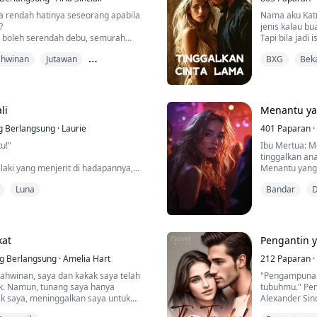
 membiarkan Yun Xiang melarikan diri
 rendah hatinya seseorang apabila
Nama aku Katn
lagi.
?
jenis kalau bu
ia boleh serendah debu, semurah
Tapi bila jadi 
eseorang yang hendak pergi, dengan
di dunia!
ia berkata, “Yun Xiang, aku sudah
ahwinan
Jutawan
BXG
Beka
 pedihnya mencintai seseorang yang
Suami aku dah
 sembilan tahun, susah sangat ke
 kembali?
berapa ramai 
minit?”
rasanya seperti memegang pisau tajam
pertamanya, 
erat kamu genggam, semakin tajam ia
“Aku ingatkan kau dah tak nak aku
ninggalkan kamu berdarah dan
Tapi semuanya
li
Menantu ya
tak tahu. Samp
g Berlangsung
·
Laurie
melangkah ma
401
Paparan
·
rah, dia menggunakan segala cara,
lain. Masa tu 
u!"
Ibu Mertua: M
, hanya untuk memastikan dia berada
Cukuplah.
tinggalkan an
up.
aki yang menjerit di hadapannya,
Menantu yang 
kerajaan. Dia telah melakukan segala
mengalami pen
Luna
Bandar
D
 menjadi luna yang baik, tetapi
hanya menungg
inggalkannya. Kerana dia bukan
akan memberik
Jutaruan/Ket
uh, dia tidak tahu di mana
kat
Pengantin y
.. Dewi Bulan merasa kasihan
inya kehidupan kedua.
g Berlangsung
·
Amelia Hart
212
Paparan
·
hwinan, saya dan kakak saya telah
"Pengampunan 
gi Luna Laura, tetapi Laurel Miller,
ak. Namun, tunang saya hanya
tubuhmu." Pem
erusia tujuh belas tahun yang cantik
 saya, meninggalkan saya untuk
Alexander Sin
 hidupnya.
"Kita akan be