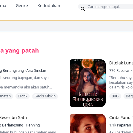
ama
Genre
Kedudukan
us
ta yang patah
Ditolak Lun
g Berlangsung
·
Aria Sinclair
776
Paparan
·
h seorang bajingan, dan saya
"Beritahu sa
kesalahan say
ya menyangka aku akan patuh
dalam risiko 
perti dahulu.
alpha yang ga
anatan
Erotik
Gadis Miskin
BXG
Berp
"Saya bukan s
kan hidup untuk diri saya sendiri!
dengan awak,
teman lelaki saya tidak tahan lagi;
menggerakkan 
u datang menemui saya, malah melutut
mengalami se
...
"Bagaimana ka
 Keseribu Satu
Cinta Yang 
berdua sahaja 
g Berlangsung
·
Henning
dan ternganga 
1.1k
Paparan
·
at dalam hubungan satu malam yang
Aku berkahwin