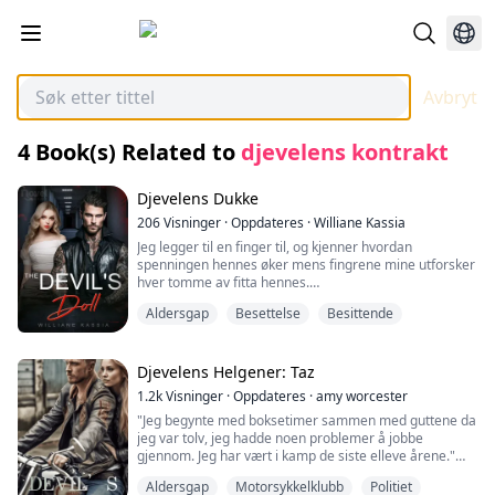
Avbryt
4
Book(s) Related to
djevelens kontrakt
Djevelens Dukke
206
Visninger
·
Oppdateres
·
Williane Kassia
Jeg legger til en finger til, og kjenner hvordan
spenningen hennes øker mens fingrene mine utforsker
hver tomme av fitta hennes.
Aldersgap
Besettelse
Besittende
"Slapp av i kroppen." Jeg kysser venstre rumpeball og
vrir fingrene inni henne og skyver dem hardt inn.
"Ahh!"
Djevelens Helgener: Taz
1.2k
Visninger
·
Oppdateres
·
amy worcester
Hun slipper ut et brennende stønn når jeg treffer det
"Jeg begynte med boksetimer sammen med guttene da
følsomme punktet hennes, og jeg nærmer meg høyre
jeg var tolv, jeg hadde noen problemer å jobbe
bryst, markerer det med bitt og suging. Jeg vil at alle
gjennom. Jeg har vært i kamp de siste elleve årene."
skal skjønne i morgen at hun nå har en mann, en mann
som vil være hennes eneste eier. Hver bevegelse hun
Aldersgap
Motorsykkelklubb
Politiet
Tjue-tre, tenkte han. Det var for ungt for hans trettini år.
gjør vil være kjent for meg, jeg er den eneste som kan