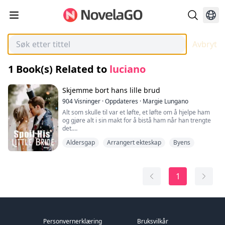
Avbryt
1
Book(s) Related to
luciano
Skjemme bort hans lille brud
904
Visninger
·
Oppdateres
·
Margie Lungano
Alt som skulle til var et løfte, et løfte om å hjelpe ham
og gjøre alt i sin makt for å bistå ham når han trengte
det.
En stakkars sjel uten en eneste eiendel til sitt navn; for
Aldersgap
Arrangert ekteskap
Byens
mannen hun betingelsesløst forelsket seg i ved første
blikk, ga hun et løfte, et løfte som førte henne ned i en
grop.
1
En grop som han møysommelig gravde for henne, og
en grop hun villig falt ned i.
Personvernerklæring
Bruksvilkår