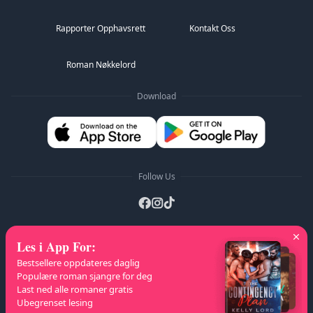
Rapporter Opphavsrett
Kontakt Oss
Roman Nøkkelord
Download
Follow Us
Les i App For
:
A-Z Lister
:
A
B
C
D
E
F
G
H
I
J
K
Bestsellere oppdateres daglig
L
M
N
O
P
Q
R
S
T
U
V
W
X
Populære roman sjangre for deg
Last ned alle romaner gratis
Y
Z
Ubegrenset lesing