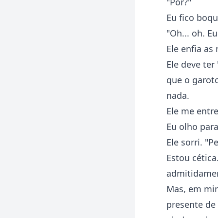
"Por?"
Eu fico boqu
"Oh... oh. Eu
Ele enfia as
Ele deve ter
que o garot
nada.
Ele me entr
Eu olho para
Ele sorri. "
Estou cétic
admitidamen
Mas, em min
presente de