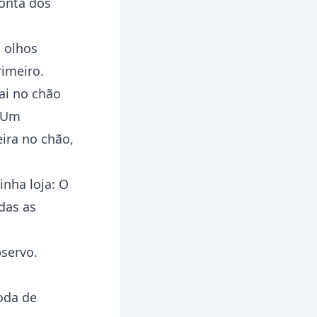
ponta dos
 olhos
rimeiro.
ai no chão
. Um
ira no chão,
nha loja: O
das as
bservo.
oda de