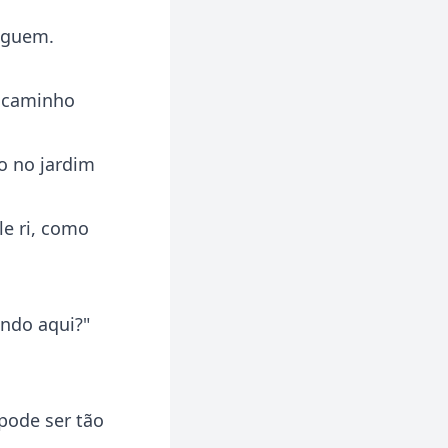
seguem.
e caminho
o no jardim
le ri, como
endo aqui?"
 pode ser tão