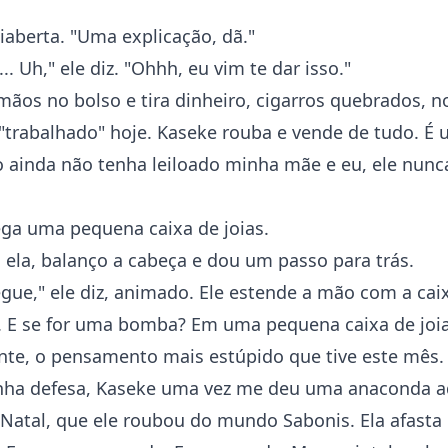
iaberta. "Uma explicação, dã."
... Uh," ele diz. "Ohhh, eu vim te dar isso."
 mãos no bolso e tira dinheiro, cigarros quebrados, n
 "trabalhado" hoje. Kaseke rouba e vende de tudo. É
o ainda não tenha leiloado minha mãe e eu, ele nunc
ega uma pequena caixa de joias.
 ela, balanço a cabeça e dou um passo para trás.
Pegue," ele diz, animado. Ele estende a mão com a caixa
a. E se for uma bomba? Em uma pequena caixa de joia
te, o pensamento mais estúpido que tive este mês.
ha defesa, Kaseke uma vez me deu uma anaconda a
 Natal, que ele roubou do mundo Sabonis. Ela afasta