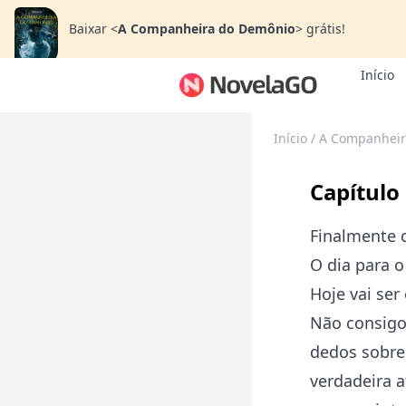
Baixar
<
A Companheira do Demônio
>
grátis!
Início
Início
/
A Companheir
Capítulo
Finalmente 
O dia para o
Hoje vai ser
Não consigo 
dedos sobre
verdadeira a