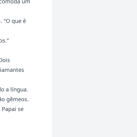
 acomoda um
. "O que é
os."
Dois
diamantes
o a língua.
são gêmeos.
 Papai se