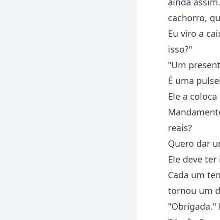
ainda assim
cachorro, q
Eu viro a ca
isso?"
"Um presente
É uma pulse
Ele a coloca
Mandamento
reais?
Quero dar u
Ele deve ter
Cada um tem
tornou um d
"Obrigada."