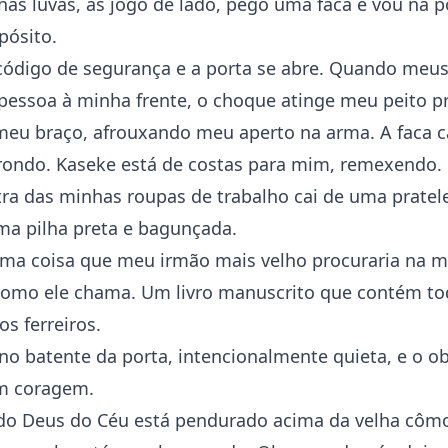
as luvas, as jogo de lado, pego uma faca e vou na 
pósito.
código de segurança e a porta se abre. Quando meus
pessoa à minha frente, o choque atinge meu peito p
meu braço, afrouxando meu aperto na arma. A faca c
ondo. Kaseke está de costas para mim, remexendo
ra das minhas roupas de trabalho cai de uma pratele
a pilha preta e bagunçada.
ma coisa que meu irmão mais velho procuraria na mi
 como ele chama. Um livro manuscrito que contém to
os ferreiros.
o batente da porta, intencionalmente quieta, e o o
m coragem.
o Deus do Céu está pendurado acima da velha côm