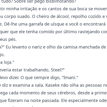
 tudo? Sobre ser pego bisbilhotando?
tir minha irritação e os cantos de sua boca se move
u corpo suado. O cheiro de álcool, repolho cozido e
le. Dê-lhe uma garrafa de uísque e você o encontrar
 quer que ele tenha comido por último rastejando co
eus pés.
a?" Eu levanto o nariz e olho da camisa manchada de
jo.
a loja."
veria estar trabalhando, Steel?"
evo dizer. O que sempre digo, "Imani."
 diz e examina a sala. Kaseke não olha as pessoas n
pega cada momento de seus cérebros, desde a primei
 que fizeram na noite passada. Ele especialmente ode