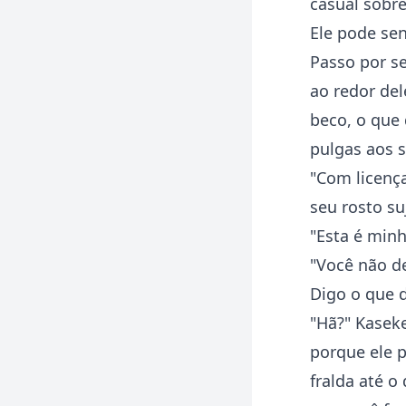
casual sobre
Ele pode sen
Passo por se
ao redor de
beco, o que
pulgas aos s
"Com licenç
seu rosto su
"Esta é minh
"Você não de
Digo o que d
"Hã?" Kaseke
porque ele 
fralda até o