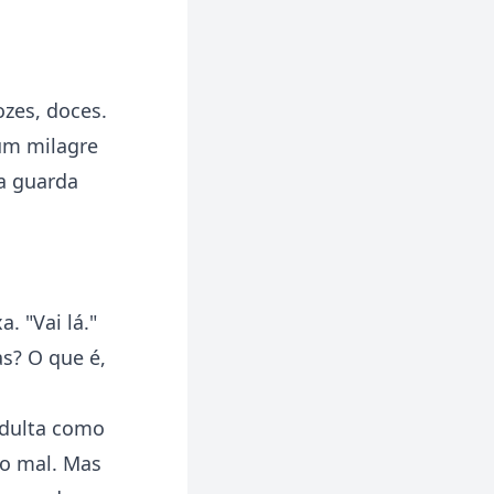
ozes, doces.
 um milagre
a guarda
. "Vai lá."
s? O que é,
dulta como
 o mal. Mas