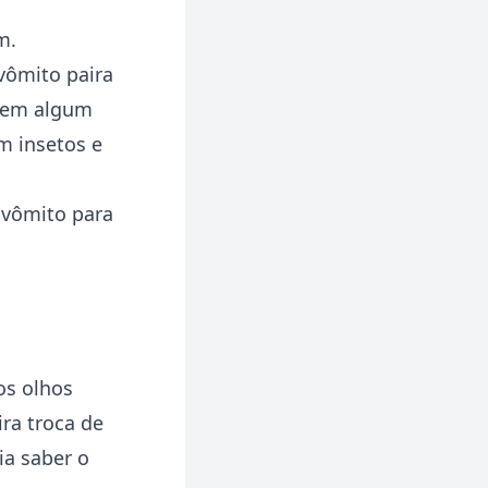
m.
 vômito paira
á em algum
m insetos e
 vômito para
os olhos
ra troca de
ia saber o