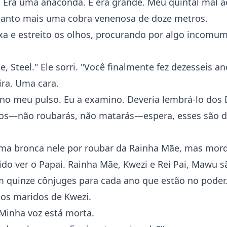
. Era uma anaconda. E era grande. Meu quintal mal
uanto mais uma cobra venenosa de doze metros.
ixa e estreito os olhos, procurando por algo incomum
, Steel." Ele sorri. "Você finalmente fez dezesseis an
ira. Uma cara.
 no meu pulso. Eu a examino. Deveria lembrá-lo dos 
s—não roubarás, não matarás—espera, esses são 
ma bronca nele por roubar da Rainha Mãe, mas mord
 ido ver o Papai. Rainha Mãe, Kwezi e Rei Pai, Mawu 
 quinze cônjuges para cada ano que estão no poder.
os maridos de Kwezi.
 Minha voz está morta.