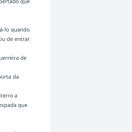
apertado que
ná-lo quando
ou de entrar
uerreira de
porta da
terro a
 espada que