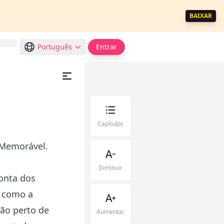
BAIXAR
Português
Entrar
Capítulos
 Memorável.
Diminuir
ponta dos
e como a
tão perto de
Aumentar