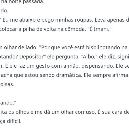
 na noite passada.
ido.
 Eu me abaixo e pego minhas roupas. Leva apenas d
colocar a pilha de volta na cômoda. "É Imani."
 olhar de lado. "Por que você está bisbilhotando na
otando? Depósito?" ele pergunta. "Aibo," ele diz, sign
m. E ele faz um gesto com a mão, dispensando. Ele s
 acha que estou sendo dramática. Ele sempre afirma
oisas.
rando."
eita os olhos e me dá um olhar confuso. É sua cara 
a difícil.