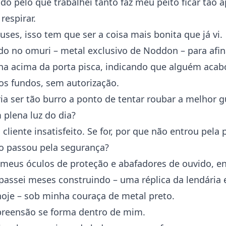
do pelo que trabalhei tanto faz meu peito ficar tão 
respirar.
ses, isso tem que ser a coisa mais bonita que já vi.
do no omuri – metal exclusivo de Noddon – para afi
lha acima da porta pisca, indicando que alguém acab
os fundos, sem autorização.
 ser tão burro a ponto de tentar roubar a melhor g
plena luz do dia?
cliente insatisfeito. Se for, por que não entrou pela 
o passou pela segurança?
eus óculos de proteção e abafadores de ouvido, en
passei meses construindo – uma réplica da lendária
hoje – sob minha couraça de metal preto.
reensão se forma dentro de mim.