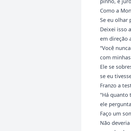
pinho, e ju
Como a Mona
Se eu olhar 
Deixei isso
em direção a
"Você nunca 
com minhas 
Ele se sobre
se eu tivess
Franzo a tes
"Há quanto t
ele pergunta
Faço um som
Não deveria 