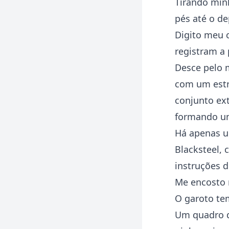
Tirando minh
pés até o de
Digito meu 
registram a 
Desce pelo 
com um estr
conjunto ext
formando um
Há apenas u
Blacksteel,
instruções d
Me encosto n
O garoto te
Um quadro d