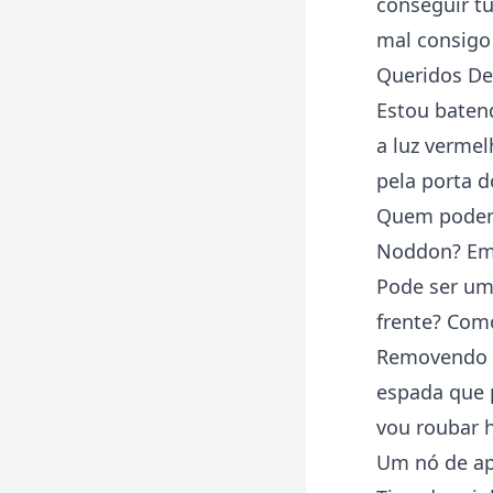
conseguir tu
mal consigo 
Queridos Deu
Estou baten
a luz verme
pela porta d
Quem poderia
Noddon? Em 
Pode ser um 
frente? Com
Removendo m
espada que 
vou roubar 
Um nó de ap