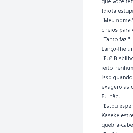
que você fez
Idiota estúp
"Meu nome."
cheios para 
"Tanto faz."
Lanço-lhe um
"Eu? Bisbilh
jeito nenhu
isso quando
exagero as c
Eu não.
"Estou espe
Kaseke estr
quebra-cabeç