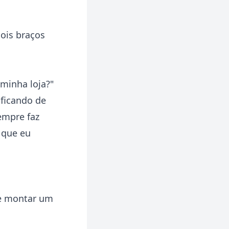
ois braços
 minha loja?"
ificando de
empre faz
 que eu
de montar um