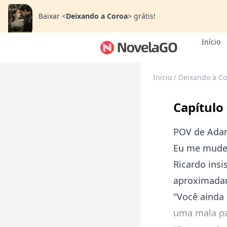
Baixar
<
Deixando a Coroa
>
grátis!
Início
Início
/
Deixando a Co
Capítulo
POV de Ada
Eu me mude
Ricardo insi
aproximadam
"Você ainda
uma mala pa