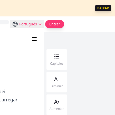
BAIXAR
Português
Entrar
Capítulos
Diminuir
ei.
carregar
Aumentar