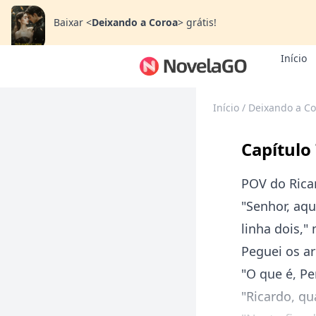
Baixar
<
Deixando a Coroa
>
grátis!
Início
Início
/
Deixando a Co
Capítulo 
POV do Rica
"Senhor, aqu
linha dois,"
Peguei os ar
"O que é, Pe
"Ricardo, qu