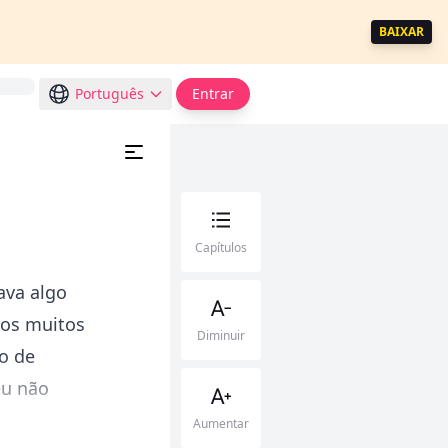
BAIXAR
Português
Entrar
Capítulos
ava algo
dos muitos
Diminuir
o de
eu não
Aumentar