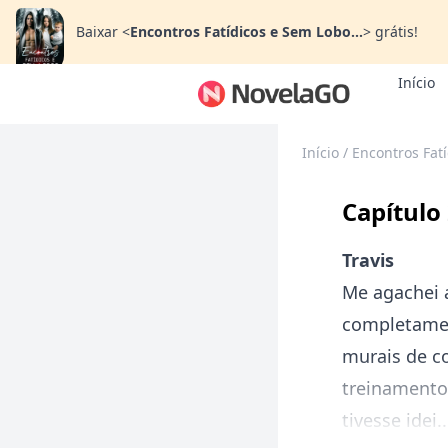
Baixar
<
Encontros Fatídicos e Sem Lobo...
>
grátis!
Início
Início
/
Encontros Fat
Capítulo
Travis
Me agachei a
completamen
murais de co
treinamento
tivesse idei..