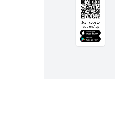
Scan code to
read on App