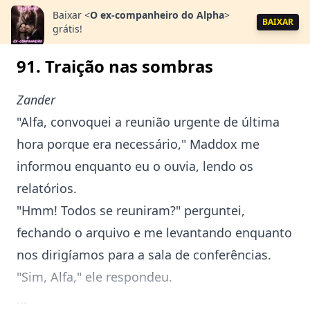
Baixar
<
O ex-companheiro do Alpha
>
BAIXAR
grátis!
91. Traição nas sombras
Zander
"Alfa, convoquei a reunião urgente de última
hora porque era necessário," Maddox me
informou enquanto eu o ouvia, lendo os
relatórios.
"Hmm! Todos se reuniram?" perguntei,
fechando o arquivo e me levantando enquanto
nos dirigíamos para a sala de conferências.
"Sim, Alfa," ele respondeu.
...