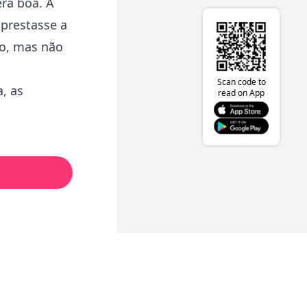
ra boa. A
prestasse a
ro, mas não
Scan code to
, as
read on App