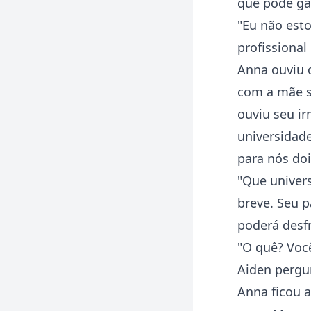
que pode ga
"Eu não est
profissional
Anna ouviu o
com a mãe so
ouviu seu ir
universidade
para nós doi
"Que univers
breve. Seu p
poderá desfr
"O quê? Voc
Aiden pergu
Anna ficou a