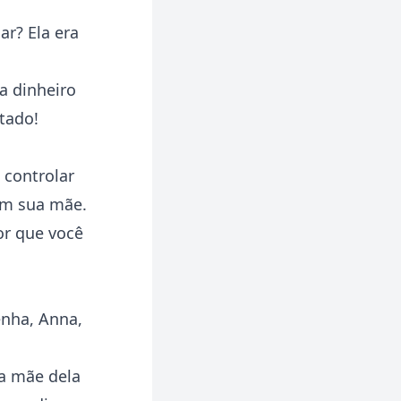
ar? Ela era
a dinheiro
tado!
 controlar
om sua mãe.
or que você
enha, Anna,
 a mãe dela