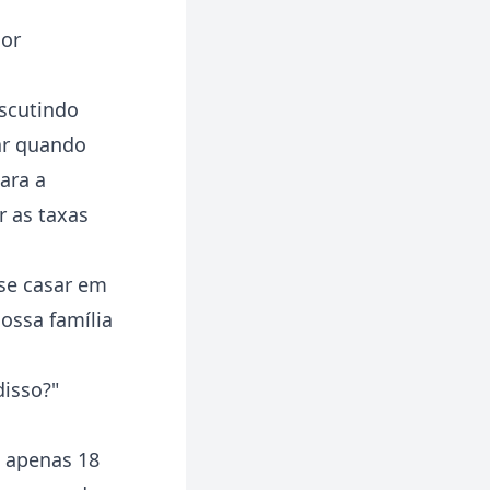
dor
iscutindo
rar quando
ara a
r as taxas
 se casar em
nossa família
disso?"
a apenas 18