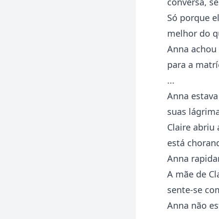
conversa, se
Só porque el
melhor do q
Anna achou i
para a matrí
...
Anna estava 
suas lágrim
Claire abriu
está choran
Anna rapida
A mãe de Cla
sente-se co
Anna não est