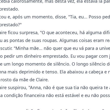
ebia calorosamente, mas desta vez, ela estava lá pa
prestado.
ou e, após um momento, disse, "Tia, eu... Posso pe
prestado?"
ire ficou surpresa, "O que aconteceu, há alguma dif
u as pontas de suas roupas. Algumas coisas eram r
discutir. "Minha mãe... não quer que eu vá para a univ
ro pedir um dinheiro emprestado. Eu vou pagar com ju
ve um longo momento de silêncio. O longo silêncio d
na mais deprimido e tenso. Ela abaixou a cabeça e
 rosto da mãe de Claire.
ire suspirou, "Anna, não é que sua tia não queira te
a condição financeira não está estável e eu não poss