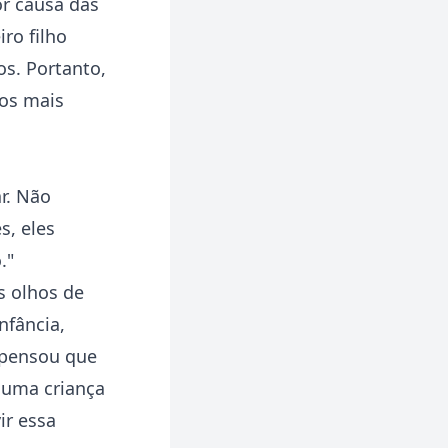
or causa das
ro filho
s. Portanto,
nos mais
r. Não
s, eles
."
 olhos de
nfância,
 pensou que
 uma criança
ir essa