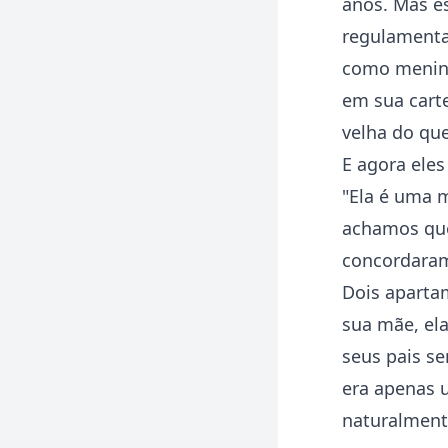
anos. Mas es
regulamentaç
como menina
em sua carte
velha do que
E agora eles
"Ela é uma m
achamos que 
concordaram
Dois aparta
sua mãe, ela
seus pais s
era apenas 
naturalment