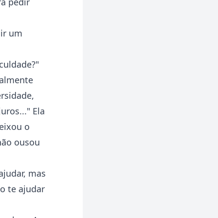
ra pedir
dir um
iculdade?"
ealmente
ersidade,
ros..." Ela
eixou o
 não ousou
 ajudar, mas
o te ajudar