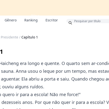
Bônus
Gênero
Ranking
Escritor
 Presidente
/
Capítulo 1
 1
Haicheng era longo e quente. O quarto sem ar-cond
 sauna. Anna usou o leque por um tempo, mas esta
aguentar. Ela abriu a porta e saiu. Quando chegou a
r, ouviu alguns ruídos.
 quero ir para a escola! Não me force!"
 dezesseis anos. Por que não quer ir para a escola? 