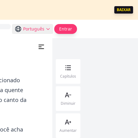
BAIXAR
Português
Entrar
Capítulos
icionado
va quente
o canto da
Diminuir
Você acha
Aumentar