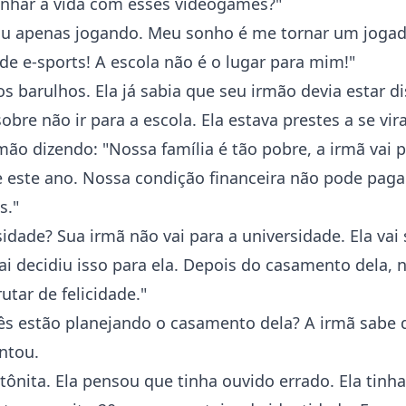
nhar a vida com esses videogames?"
ou apenas jogando. Meu sonho é me tornar um joga
 de e-sports! A escola não é o lugar para mim!"
s barulhos. Ela já sabia que seu irmão devia estar d
bre não ir para a escola. Ela estava prestes a se vi
mão dizendo: "Nossa família é tão pobre, a irmã vai p
 este ano. Nossa condição financeira não pode paga
s."
idade? Sua irmã não vai para a universidade. Ela vai
ai decidiu isso para ela. Depois do casamento dela, 
utar de felicidade."
ês estão planejando o casamento dela? A irmã sabe 
ntou.
tônita. Ela pensou que tinha ouvido errado. Ela tinh