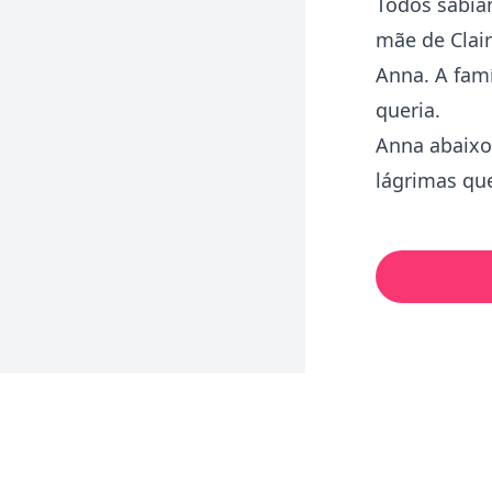
Todos sabiam
mãe de Clai
Anna. A famí
queria.
Anna abaixou
lágrimas qu