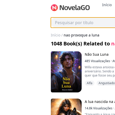
Início
Início
/
nao provoque a luna
1048
Book(s) Related to
n
Não Sua Luna
485
Visualizações
·
A
Willa estava ansiosa
aniversário. Sendo a 
quer que fosse seu pa
assumiria o lugar de
Alfa
Angustiado
problema é que Willa
era uma opção; ela nã
esperavam e era ape
essa verdade viesse 
A lua nascida na
O verdadeiro nome de
filho do alfa e sabia
14.8k
Visualizações
·
sua alcateia. Sua alc
"Enquanto a água cor