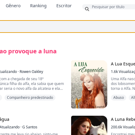
Bônus
Gênero
Ranking
Escritor
ao provoque a luna
A Lua Esqu
tualizando
·
Rowen Oakley
1.6k
Visualiza
 com a chegada de seu 18º
Uma Alfa nasc
única filha do alfa, ela sabia que quem
dos lobisomen
r seria o novo alfa da alcateia e ela
torna o Alfa. 
 sua mãe como luna. O único
vendida para o
Companheiro predestinado
Abuso
Al
 sabia que ser a Luna de alguém não
nome e posiçã
o era a filha perfeita que todos
pais e irmão,
nas uma questão de tempo até que
passou dez an
à tona.
da Lua Vermel
Alcateia. Ela
 água
A Luna Reb
 Willa era Roman. Ele era o único
vingança cont
 que estava destinado a decepcionar
Atualizando
·
G Santos
incluindo sua 
200.6k
Visual
ateia não estava pronta para aceitá-lo
deixar a Lua 
rente me leva rio abaixo, sinto-me
Encontrei meu