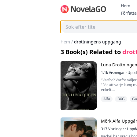
Hem
Författa
Hem
/
drottningens uppgang
3
Book(s) Related to
drot
Luna Drottninge
1.1k
Visningar
·
Uppd
"Varför? Varför välje
"För att varje kung m
enkelt.
"Men...", började jag
Alfa
BXG
Ga
"Frågasätt inte min a
ska vara min Luna-dro
krävde han innan han
Mörk Alfa Uppgå
Daphne Rosen är en f
Hon är faktiskt en ly
317
Visningar
·
Uppda
King Dwayne Edwards 
Rachel har precis bör