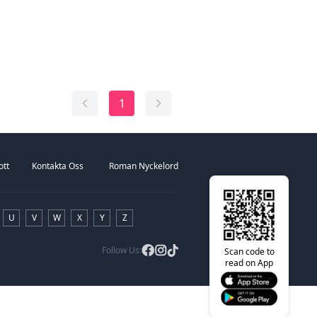
rt kommer de att upptäcka att Mångudinnan
r Rain och hennes nyfunna familj. Hon rycks
rabla liv och kastas in i en berg-och-dalbana
dgångar, hittar sin gudinnagivna partner,
familjs förflutna och till och med kämpar i ett
ädda alla övernaturliga arter. Vad kommer
innebära? Kommer hon att hitta sitt lyckliga
1
ott
Kontakta Oss
Roman Nyckelord
U
V
W
X
Y
Z
Follow Us:
Scan code to
read on App