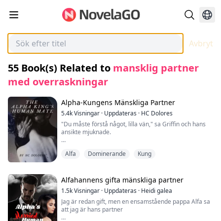
Avbryt
55
Book(s) Related to
mansklig partner
med overraskningar
Alpha-Kungens Mänskliga Partner
5.4k
Visningar
·
Uppdateras
·
HC Dolores
"Du måste förstå något, lilla vän," sa Griffin och hans
ansikte mjuknade.
"Jag har väntat i nio år på dig. Det är nästan ett
Alfa
Dominerande
Kung
decennium sedan jag kände denna tomhet inom mig.
En del av mig började undra om du inte existerade eller
om du redan hade dött. Och så fann jag dig, precis här i
mitt eget hem."
Alfahannens gifta mänskliga partner
1.5k
Visningar
·
Uppdateras
·
Heidi galea
Han använde en av sina händer för att smeka min kind
Jag är redan gift, men en ensamstående pappa Alfa sa
och rysningar spred sig överallt.
att jag är hans partner
"Jag har tillbringat tillräckligt med tid utan dig och jag