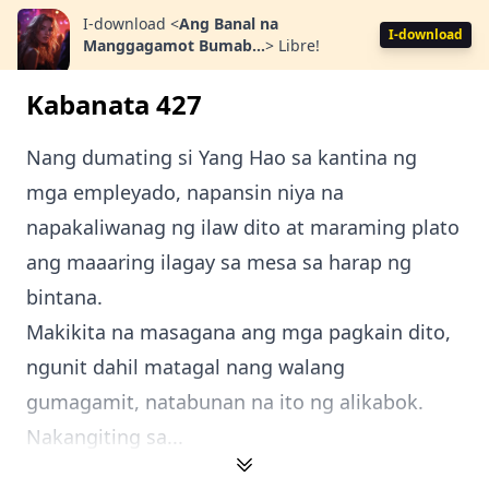
I-download
<
Ang Banal na
I-download
Manggagamot Bumab...
>
Libre!
Kabanata 427
Nang dumating si Yang Hao sa kantina ng
mga empleyado, napansin niya na
napakaliwanag ng ilaw dito at maraming plato
ang maaaring ilagay sa mesa sa harap ng
bintana.
Makikita na masagana ang mga pagkain dito,
ngunit dahil matagal nang walang
gumagamit, natabunan na ito ng alikabok.
Nakangiting sa...