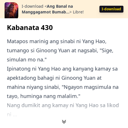
I-download
<
Ang Banal na
I-download
Manggagamot Bumab...
>
Libre!
Kabanata 430
Matapos marinig ang sinabi ni Yang Hao,
tumango si Ginoong Yuan at nagsabi, "Sige,
simulan mo na."
Ipinatong ni Yang Hao ang kanyang kamay sa
apektadong bahagi ni Ginoong Yuan at
mahina niyang sinabi, "Ngayon magsimula na
tayo, huminga nang malalim."
Nang dumikit ang kamay ni Yang Hao sa likod
ni ...