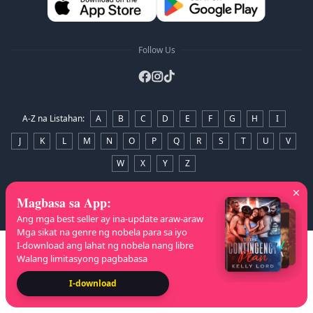
Follow Us
A-Z na Listahan
:
A
B
C
D
E
F
G
H
I
J
K
L
M
N
O
P
Q
R
S
T
U
V
W
X
Y
Z
Copyright
© 2026 NovelaGO
Magbasa sa App
:
Ang mga best seller ay ina-update araw-araw
Mga sikat na genre ng nobela para sa iyo
I-download ang lahat ng nobela nang libre
Walang limitasyong pagbabasa
I-download