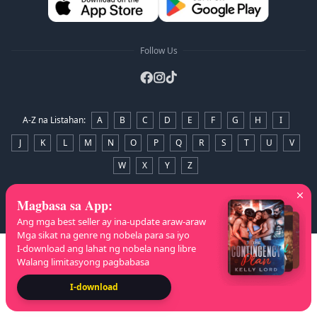
Follow Us
A-Z na Listahan
:
A
B
C
D
E
F
G
H
I
J
K
L
M
N
O
P
Q
R
S
T
U
V
W
X
Y
Z
Copyright
© 2026 NovelaGO
Magbasa sa App
:
Ang mga best seller ay ina-update araw-araw
Mga sikat na genre ng nobela para sa iyo
I-download ang lahat ng nobela nang libre
Walang limitasyong pagbabasa
I-download