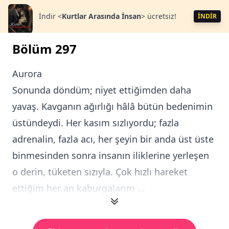
İndir
<
Kurtlar Arasında İnsan
>
ücretsiz!
İNDİR
Bölüm 297
Aurora
Sonunda döndüm; niyet ettiğimden daha
yavaş. Kavganın ağırlığı hâlâ bütün bedenimin
üstündeydi. Her kasım sızlıyordu; fazla
adrenalin, fazla acı, her şeyin bir anda üst üste
binmesinden sonra insanın iliklerine yerleşen
o derin, tüketen sızıyla. Çok hızlı hareket
ettiğim her an kaburgalarım ...