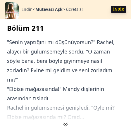
İndir
<
Mütevazı Aşk
>
ücretsiz!
İNDİR
Bölüm 211
"Senin yaptığını mı düşünüyorsun?" Rachel,
alaycı bir gülümsemeyle sordu. "O zaman
söyle bana, beni böyle giyinmeye nasıl
zorladın? Evine mi geldim ve seni zorladım
mı?"
"Elbise mağazasında!" Mandy dişlerinin
arasından tısladı.
Rachel'in gülümsemesi genişledi. "Öyle mi?
Elbise mağazasında mı? Orad...