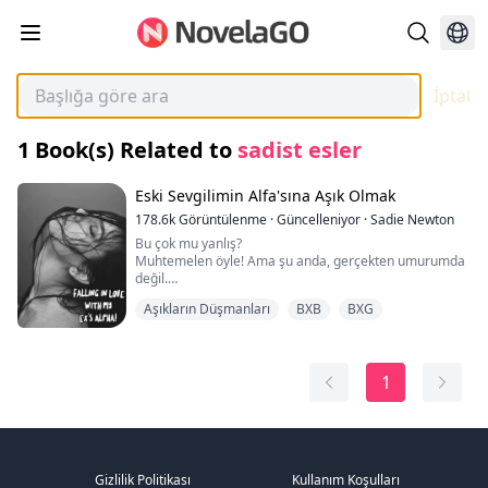
İptal
1
Book(s) Related to
sadist esler
Eski Sevgilimin Alfa'sına Aşık Olmak
178.6k
Görüntülenme
·
Güncelleniyor
·
Sadie Newton
Bu çok mu yanlış?
Muhtemelen öyle! Ama şu anda, gerçekten umurumda
değil.
Bacaklarımı açtım. Büyük kötü siyah kurdun yüzü
Aşıkların Düşmanları
BXB
BXG
bacaklarımın arasına yerleşti. Derin bir nefes alarak
kokumu—arzumun kokusunu—içine çekti ve boğuk bir
inleme çıkardı. Keskin dişleri hafifçe tenime dokundu,
bu da benden bir çığlık kopardı ve vajinamda kıvılcımlar
1
çaktı.
Bu anda kontrolümü kaybetmemi kim gerçekten
suçlayabilir? Bunu istememi?
Nefesimi tuttum.
İkimizin arasındaki tek şey ince külotumun kumaşıydı.
Beni yaladı ve bir inlemeyi tutamadım.
Gizlilik Politikası
Kullanım Koşulları
Kendimi hazırladım, belki geri çekilir diye düşündüm—