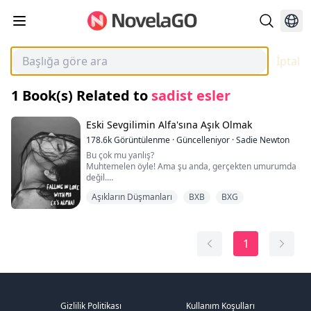
İptal
1
Book(s) Related to
sadist esler
Eski Sevgilimin Alfa'sına Aşık Olmak
178.6k
Görüntülenme
·
Güncelleniyor
·
Sadie Newton
Bu çok mu yanlış?
Muhtemelen öyle! Ama şu anda, gerçekten umurumda
değil.
Bacaklarımı açtım. Büyük kötü siyah kurdun yüzü
Aşıkların Düşmanları
BXB
BXG
bacaklarımın arasına yerleşti. Derin bir nefes alarak
kokumu—arzumun kokusunu—içine çekti ve boğuk bir
inleme çıkardı. Keskin dişleri hafifçe tenime dokundu,
bu da benden bir çığlık kopardı ve vajinamda kıvılcımlar
1
çaktı.
Bu anda kontrolümü kaybetmemi kim gerçekten
suçlayabilir? Bunu istememi?
Nefesimi tuttum.
İkimizin arasındaki tek şey ince külotumun kumaşıydı.
Beni yaladı ve bir inlemeyi tutamadım.
Gizlilik Politikası
Kullanım Koşulları
Kendimi hazırladım, belki geri çekilir diye düşündüm—