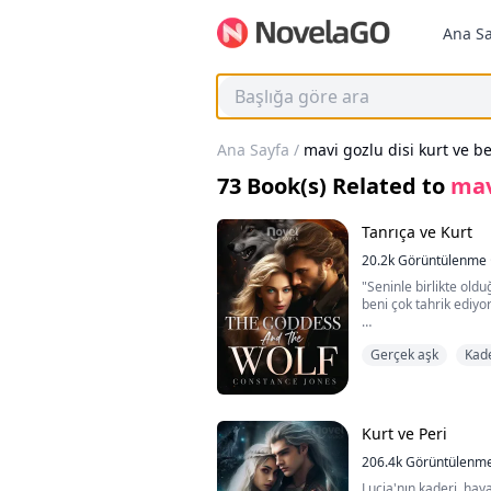
Ana Sa
Ana Sayfa
/
mavi gozlu disi kurt ve b
73
Book(s) Related to
mav
Tanrıça ve Kurt
20.2k
Görüntülenme
"Seninle birlikte old
beni çok tahrik ediyor 
Charlie, ideal sevgil
Gerçek aşk
Kade
gerçek olabileceğini 
olabileceğini hiç düş
Hayalindeki işi nihaye
kez tanışır ve onun r
Kurt ve Peri
getiren adam olduğunu
mükemmel adam, ayla
206.4k
Görüntülenm
ediyordu, ona her za
Lucia'nın kaderi, hay