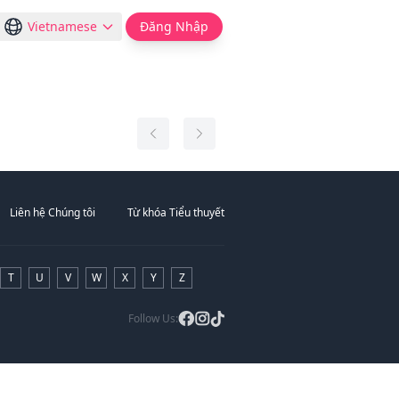
Vietnamese
Đăng Nhập
Liên hệ Chúng tôi
Từ khóa Tiểu thuyết
T
U
V
W
X
Y
Z
Follow Us: