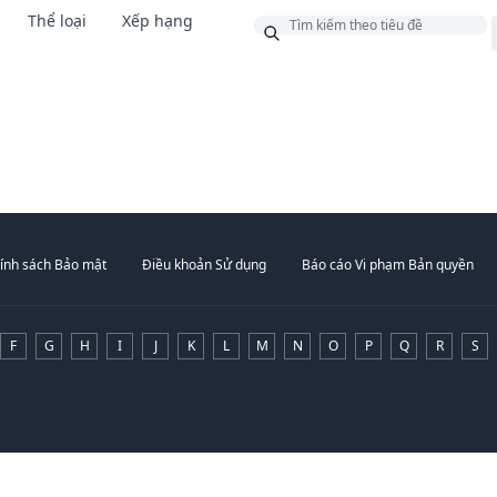
Thể loại
Xếp hạng
g
ính sách Bảo mật
Điều khoản Sử dụng
Báo cáo Vi phạm Bản quyền
F
G
H
I
J
K
L
M
N
O
P
Q
R
S