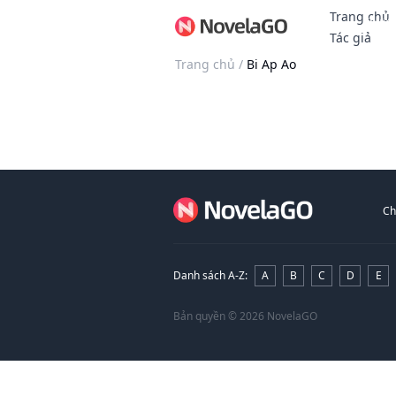
Trang chủ
Thưởn
Tác giả
Trang chủ
/
Bi Ap Ao
Ch
Danh sách A-Z
:
A
B
C
D
E
Bản quyền
© 2026 NovelaGO