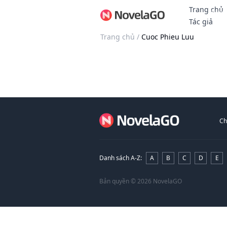
Trang chủ
Thưởn
Tác giả
Trang chủ
/
Cuoc Phieu Luu
Ch
Danh sách A-Z
:
A
B
C
D
E
Bản quyền
© 2026 NovelaGO