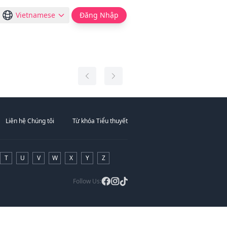
Vietnamese
Đăng Nhập
Liên hệ Chúng tôi
Từ khóa Tiểu thuyết
T
U
V
W
X
Y
Z
Follow Us: