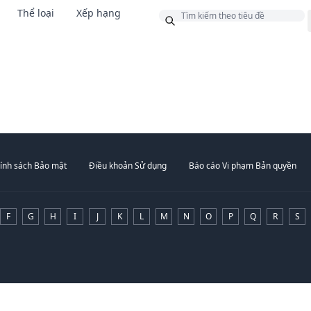
Thể loại
Xếp hạng
g
ính sách Bảo mật
Điều khoản Sử dụng
Báo cáo Vi phạm Bản quyền
F
G
H
I
J
K
L
M
N
O
P
Q
R
S