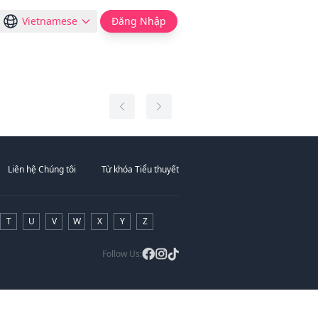
Vietnamese
Đăng Nhập
Liên hệ Chúng tôi
Từ khóa Tiểu thuyết
T
U
V
W
X
Y
Z
Follow Us: