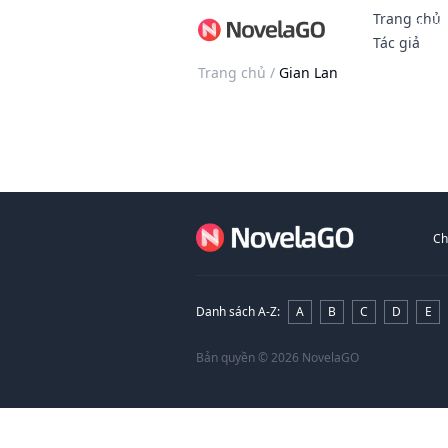
Trang chủ
Thưởn
Tác giả
Trang chủ
/
Gian Lan
Ch
Danh sách A-Z
:
A
B
C
D
E
Bản quyền
© 2026 NovelaGO