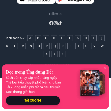
Follow Us
Danh sách A-Z
:
A
B
C
D
E
F
G
H
I
J
K
L
M
N
O
P
Q
R
S
T
U
V
W
X
Y
Z
Bản quyền
© 2026 NovelaGO
Đọc trong Ứng dụng Để
:
Sách bán chạy cập nhật hàng ngày
Thể loại tiểu thuyết phổ biến cho bạn
Tải xuống miễn phí tất cả tiểu thuyết
Đọc không giới hạn
TẢI XUỐNG