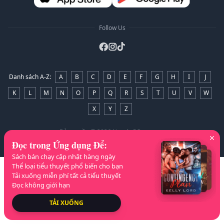
Follow Us
Danh sách A-Z
:
A
B
C
D
E
F
G
H
I
J
K
L
M
N
O
P
Q
R
S
T
U
V
W
X
Y
Z
Bản quyền
© 2026 NovelaGO
Đọc trong Ứng dụng Để
:
Sách bán chạy cập nhật hàng ngày
Thể loại tiểu thuyết phổ biến cho bạn
Tải xuống miễn phí tất cả tiểu thuyết
Đọc không giới hạn
TẢI XUỐNG