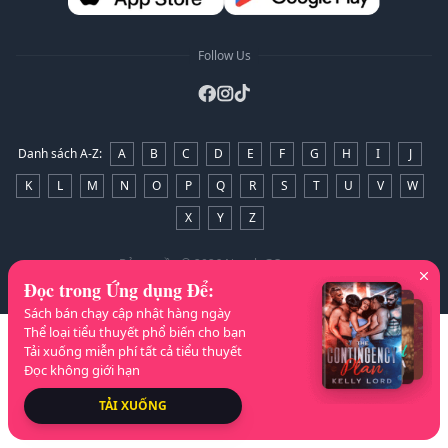
Follow Us
Danh sách A-Z
:
A
B
C
D
E
F
G
H
I
J
K
L
M
N
O
P
Q
R
S
T
U
V
W
X
Y
Z
Bản quyền
© 2026 NovelaGO
Đọc trong Ứng dụng Để
:
Sách bán chạy cập nhật hàng ngày
Thể loại tiểu thuyết phổ biến cho bạn
Tải xuống miễn phí tất cả tiểu thuyết
Đọc không giới hạn
TẢI XUỐNG