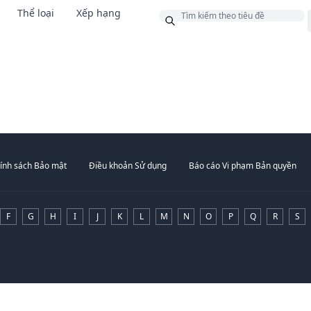
Thể loại
Xếp hạng
g
ính sách Bảo mật
Điều khoản Sử dụng
Báo cáo Vi phạm Bản quyền
F
G
H
I
J
K
L
M
N
O
P
Q
R
S