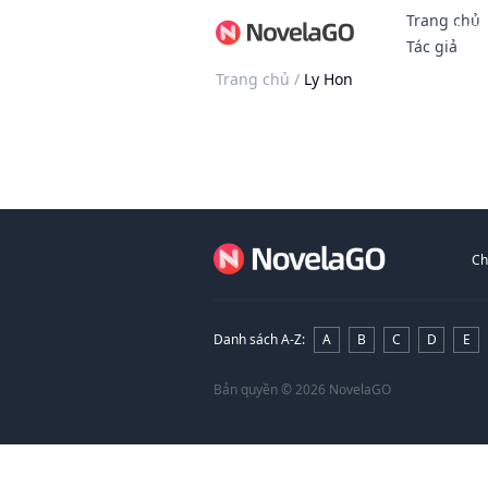
Trang chủ
Thưởn
Tác giả
Trang chủ
/
Ly Hon
Ch
Danh sách A-Z
:
A
B
C
D
E
Bản quyền
© 2026 NovelaGO