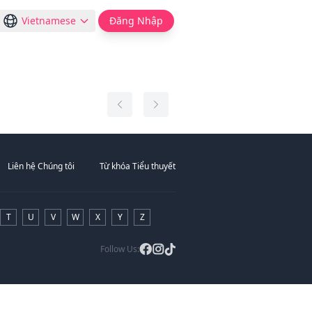
Vietnamese
Đăng Nhập
Liên hệ Chúng tôi
Từ khóa Tiểu thuyết
T
U
V
W
X
Y
Z
Follow Us: