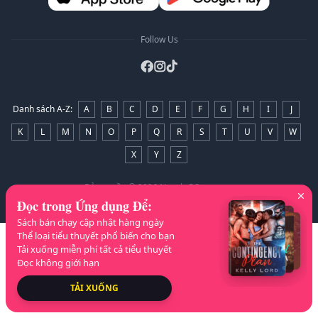
Follow Us
Danh sách A-Z
:
A
B
C
D
E
F
G
H
I
J
K
L
M
N
O
P
Q
R
S
T
U
V
W
X
Y
Z
Bản quyền
© 2026 NovelaGO
Đọc trong Ứng dụng Để
:
Sách bán chạy cập nhật hàng ngày
Thể loại tiểu thuyết phổ biến cho bạn
Tải xuống miễn phí tất cả tiểu thuyết
Đọc không giới hạn
TẢI XUỐNG