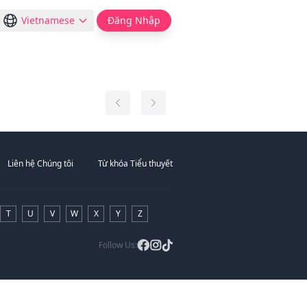
Vietnamese
Đăng Nhập
Liên hệ Chúng tôi
Từ khóa Tiểu thuyết
T
U
V
W
X
Y
Z
Follow Us: