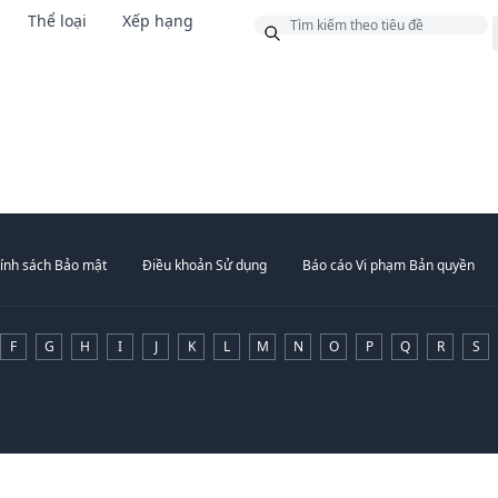
Thể loại
Xếp hạng
g
ính sách Bảo mật
Điều khoản Sử dụng
Báo cáo Vi phạm Bản quyền
F
G
H
I
J
K
L
M
N
O
P
Q
R
S