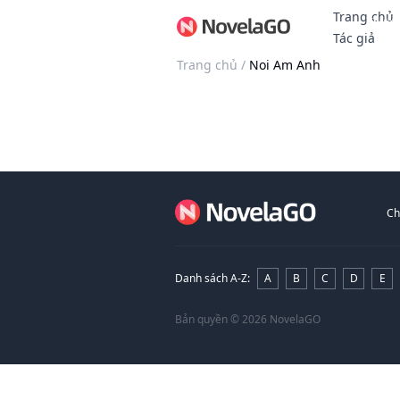
Trang chủ
Thưởn
Tác giả
Trang chủ
/
Noi Am Anh
Ch
Danh sách A-Z
:
A
B
C
D
E
Bản quyền
© 2026 NovelaGO