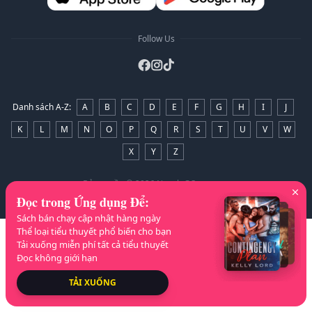
Follow Us
Danh sách A-Z
:
A
B
C
D
E
F
G
H
I
J
K
L
M
N
O
P
Q
R
S
T
U
V
W
X
Y
Z
Bản quyền
© 2026 NovelaGO
Đọc trong Ứng dụng Để
:
Sách bán chạy cập nhật hàng ngày
Thể loại tiểu thuyết phổ biến cho bạn
Tải xuống miễn phí tất cả tiểu thuyết
Đọc không giới hạn
TẢI XUỐNG