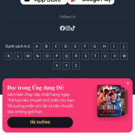
Follow Us
Danh sách A-Z
:
A
B
C
D
E
F
G
H
I
J
K
L
M
N
O
P
Q
R
S
T
U
V
W
X
Y
Z
Bản quyền
© 2026 NovelaGO
Đọc trong Ứng dụng Để
:
Sách bán chạy cập nhật hàng ngày
Thể loại tiểu thuyết phổ biến cho bạn
Tải xuống miễn phí tất cả tiểu thuyết
Đọc không giới hạn
TẢI XUỐNG