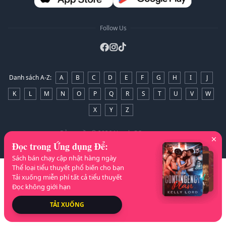
Follow Us
Danh sách A-Z
:
A
B
C
D
E
F
G
H
I
J
K
L
M
N
O
P
Q
R
S
T
U
V
W
X
Y
Z
Bản quyền
© 2026 NovelaGO
Đọc trong Ứng dụng Để
:
Sách bán chạy cập nhật hàng ngày
Thể loại tiểu thuyết phổ biến cho bạn
Tải xuống miễn phí tất cả tiểu thuyết
Đọc không giới hạn
TẢI XUỐNG