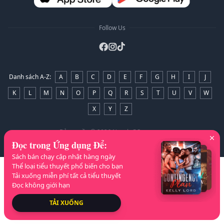
Follow Us
Danh sách A-Z
:
A
B
C
D
E
F
G
H
I
J
K
L
M
N
O
P
Q
R
S
T
U
V
W
X
Y
Z
Bản quyền
© 2026 NovelaGO
Đọc trong Ứng dụng Để
:
Sách bán chạy cập nhật hàng ngày
Thể loại tiểu thuyết phổ biến cho bạn
Tải xuống miễn phí tất cả tiểu thuyết
Đọc không giới hạn
TẢI XUỐNG