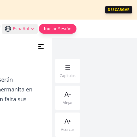
DESCARGAR
Español
Iniciar Sesión
Capítulos
serán
 hermanita en
n falta sus
Alejar
Acercar