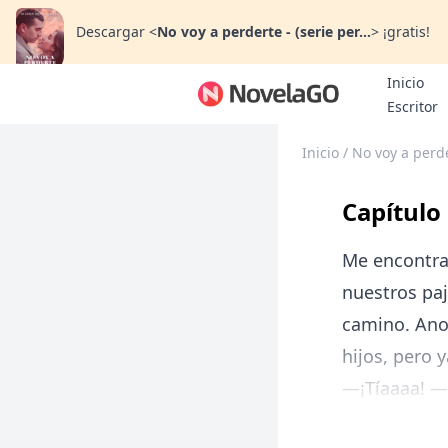
Descargar
<
No voy a perderte - (serie per...
>
¡gratis!
Inicio
B
Escritor
Inicio
/
No voy a perde
Capítulo
Me encontrab
nuestros paj
camino. Anoc
hijos, pero 
—¡Tíaaaa! —S