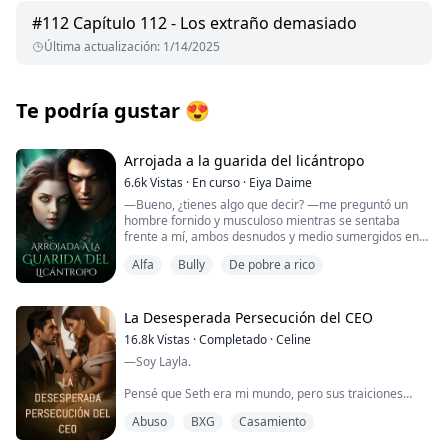
#
112
Capítulo 112 - Los extraño demasiado
Última actualización
:
1/14/2025
Te podría gustar
😍
Arrojada a la guarida del licántropo
6.6k
Vistas
·
En curso
·
Eiya Daime
—Bueno, ¿tienes algo que decir? —me preguntó un
hombre fornido y musculoso mientras se sentaba
frente a mí, ambos desnudos y medio sumergidos en
esta gran tina de agua.
Alfa
Bully
De pobre a rico
—No te preocupes, no te morderé, cariño... —dijo
mientras se acercaba a mí, tirándome hacia su regazo
y colocándome sobre su pierna.
La Desesperada Persecución del CEO
16.8k
Vistas
·
Completado
·
Celine
—¿Q-qué es esto, Amo? —finalmente le pregunté
—Soy Layla.
mientras me entregaba una pequeña barra.
Pensé que Seth era mi mundo, pero sus traiciones
—No soy tu Amo —me espetó en un tono áspero—.
destrozaron tres años de devoción.
Soy tu Compañero.
Abuso
BXG
Casamiento
Ya estaba harta. Divorcio, sin mirar atrás. Entonces él