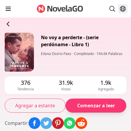
No voy a perderte - (serie
perdóname - Libro 1)
Eilana Osorio Paez
·
Completado
·
194.6k Palabras
376
31.9k
1.9k
Tendencia
Vistas
Agregado
Agregar a estante
Comenzar a leer
Compartir
: