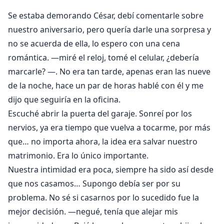
regresado serán la familia que siempre quiso tener
Se estaba demorando César, debí comentarle sobre
desde jóvenes.
nuestro aniversario, pero quería darle una sorpresa y
Dos almas gemelas que, por las intrigas, malos
no se acuerda de ella, lo espero con una cena
entendidos, suposiciones y orgullo arruinaron nueve
romántica. —miré el reloj, tomé el celular, ¿debería
años de sus vidas hasta el punto de llegar a ignorarse.
marcarle? —. No era tan tarde, apenas eran las nueve
Los celos ciegan, las intrigas destruyen y el amor… El
amor restaura.
de la noche, hace un par de horas hablé con él y me
dijo que seguiría en la oficina.
Escuché abrir la puerta del garaje. Sonreí por los
nervios, ya era tiempo que vuelva a tocarme, por más
que… no importa ahora, la idea era salvar nuestro
matrimonio. Era lo único importante.
Nuestra intimidad era poca, siempre ha sido así desde
que nos casamos… Supongo debía ser por su
problema. No sé si casarnos por lo sucedido fue la
mejor decisión. —negué, tenía que alejar mis