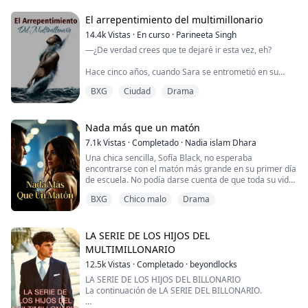
Respiro profundamente mientras siento que su calidez
se intensifica, su alma interior reconoce la mía como
El arrepentimiento del multimillonario
su verdadera pareja, lo cual es algo bueno y me hace
14.4k
Vistas
·
En curso
·
Parineeta Singh
feliz por dentro. Aun...
—¿De verdad crees que te dejaré ir esta vez, eh?
Hace cinco años, cuando Sara se entrometió en su
relación, Violet se vio obligada a desaparecer de la vida
BXG
Ciudad
Drama
de Dominic. Aunque vivía la vida perfecta de riqueza y
fama, Dominic nunca había sido feliz desde entonces.
Buscó a Violet como un loco, a pesar de la presión de
su familia.
Nada más que un matón
7.1k
Vistas
·
Completado
·
Nadia islam Dhara
Cinco años después, cuando se volvieron a encontrar,
Una chica sencilla, Sofía Black, no esperaba
Dominic estaba ...
encontrarse con el matón más grande en su primer día
de escuela. No podía darse cuenta de que toda su vida
estaba a punto de tomar un giro diferente. Un giro que
BXG
Chico malo
Drama
sería tanto agradable como desagradable al mismo
tiempo.
LA SERIE DE LOS HIJOS DEL
MULTIMILLONARIO
12.5k
Vistas
·
Completado
·
beyondlocks
LA SERIE DE LOS HIJOS DEL BILLONARIO
La continuación de LA SERIE DEL BILLONARIO.