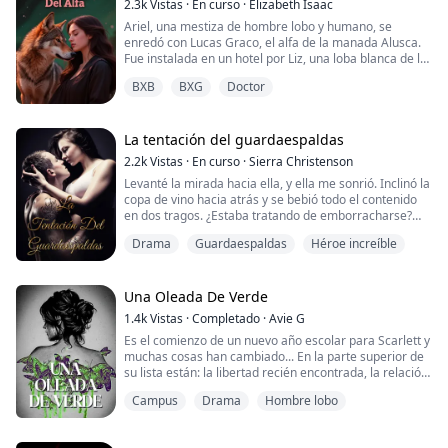
2.3k
Vistas
·
En curso
·
Elizabeth Isaac
Ariel, una mestiza de hombre lobo y humano, se
enredó con Lucas Graco, el alfa de la manada Alusca.
Fue instalada en un hotel por Liz, una loba blanca de la
manada Escavor y alguien que ha querido destruir la
BXB
BXG
Doctor
relación de Ariel con Ethan, un Omega y el heredero de
la manada Escavor. Liz tomó fotos desnudas de Ariel
con el hombre extraño en la cama del hotel y se las
envió a Ethan. Las cosas empezar...
La tentación del guardaespaldas
2.2k
Vistas
·
En curso
·
Sierra Christenson
Levanté la mirada hacia ella, y ella me sonrió. Inclinó la
copa de vino hacia atrás y se bebió todo el contenido
en dos tragos. ¿Estaba tratando de emborracharse?
Drama
Guardaespaldas
Héroe increíble
La mano de Genevieve en el respaldo de la silla
resbaló, sus ojos se abrieron de par en par mientras
comenzaba a caer.
Una Oleada De Verde
No me había movido tan rápido en años.
1.4k
Vistas
·
Completado
·
Avie G
Es el comienzo de un nuevo año escolar para Scarlett y
Me lancé y envolví mi brazo alrededor de su cintura
muchas cosas han cambiado... En la parte superior de
para sostenerla. Al hace...
su lista están: la libertad recién encontrada, la relación
entre ella y su compañero, y el anhelo de sangre. Pero
Campus
Drama
Hombre lobo
no va a dejar que nada de eso la detenga en su intento
de averiguar qué va a hacer con el resto de su vida. Y
ciertamente no la convocatoria de la Reina de la rama