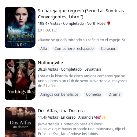
Kamryn es el príncipe tigre coronado cuyos padres lo
obligan a aparearse de forma concertada con alguien
que no conoce. Un día sale corriendo cuando lo atacan
Su pareja que regresó (Serie Las Sombras
y lo dan por muerto. Cualquier cosa que usaran los ...
Convergentes, Libro I)
198.4k
Vistas
·
Completado
·
North Rose 🌹
EXTRACTO:
«Rayne se quedó mirando su reflejo en el espejo. Su
vestido de baile verde pálido se ajustaba a sus curvas y
Alfa
Compañero rechazado
Curación
dejaba poco a la imaginación. Sus rizos negros
azabache son arrastrados hacia arriba y clavados en
su cabeza, dejando su cuello expuesto. Esta fue la
Nothingville
noche en la que la mayoría de los lobos no apareados
de todas las manadas de América del Norte esperarían
38.2k
Vistas
·
Completado
·
Leviathan
encontrar a su pareja. E...
Esta es la historia de cinco amigos cercanos que se
unen juntos a un club de sexo. Advertencia: mayores
de 21 años
Amigos con beneficios
Comedia
Drama
«Mierda, Lucía, está bien. ¡Eso es suficiente!»
«¿De qué hablas? No tienes que pensar en nada,
¡simplemente disfrútalo!»
Dos Alfas, Una Doctora
11.4k
Vistas
·
En curso
·
AmandlaM💕✨
Lucía se sentó en el regazo de Chris después de
¡Advertencia! Contenido para adultos*
confirmar que su cuerpo y el de Chris estaban
«Una vez que hayas probado una manzana», dijo el
conectados ahora. Lucía movió las caderas y le pidió a
Príncipe Krai, lamiéndose los labios.
Chris que l...