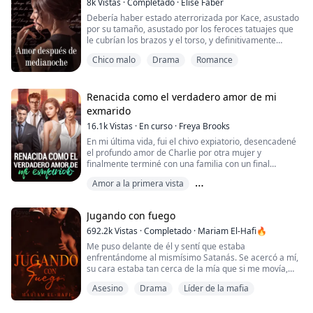
8k
Vistas
·
Completado
·
Elise Faber
Debería haber estado aterrorizada por Kace, asustado
por su tamaño, asustado por los feroces tatuajes que
le cubrían los brazos y el torso, y definitivamente
asustado por el furioso ceño que desataba contra
Chico malo
Drama
Romance
cualquiera que se atreviera a interrumpirlo.
Salvo que parecía gustarle a Kace, tímida, aburrida y
socialmente inepta. No podía cambiarse los tatuajes ni
Renacida como el verdadero amor de mi
la altura, pero rara vez me miraba con...
exmarido
16.1k
Vistas
·
En curso
·
Freya Brooks
En mi última vida, fui el chivo expiatorio, desencadené
el profundo amor de Charlie por otra mujer y
finalmente terminé con una familia con un final
miserable. Tras renacer, decidí dejarlo, esperando a
Amor a la primera vista
que Peiheng solicitara el divorcio. Pero el desarrollo de
la situación es un poco extraño, ¿cómo es que un
Amor después del matrimonio
hombre que apenas regresó a casa en mi última vida
Jugando con fuego
Amor verdadero
regresa de vez en cuando? ¿Y te preocupa...
692.2k
Vistas
·
Completado
·
Mariam El-Hafi🔥
Me puso delante de él y sentí que estaba
enfrentándome al mismísimo Satanás. Se acercó a mí,
su cara estaba tan cerca de la mía que si me movía,
nos chocábamos cabezas. Me tragé saliva mientras lo
Asesino
Drama
Líder de la mafia
miraba con los ojos muy abiertos, asustada de lo que
pudiera hacer.