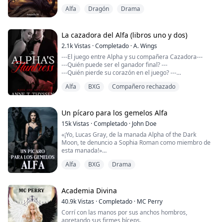
Sus pupilas, de colores contrastantes, brillaban con
Alfa
Dragón
Drama
picardía al considerar su aspecto nervioso.
«No puedes resistirte a devorar el resto»
Los ojos de Reya se abrieron de par en par por la
conmoción, con el pecho agitado por lo que acababa
La cazadora del Alfa (libros uno y dos)
de ocurrir entre las dos.
2.1k
Vistas
·
Completado
·
A. Wings
Se llev...
---El juego entre Alpha y su compañera Cazadora---
---Quién puede ser el ganador final? ---
---Quién pierde su corazón en el juego? ---
Alfa
BXG
Compañero rechazado
«Sabes que nunca me dijiste por qué tenías esos
números», dijo Rogan, «¿significan algo especial?»
«Los asignamos, pero yo pude decidir los míos», dije.
«¿Ah? ¿Por qué 110 entonces?» Rogan no dejaba de
Un pícaro para los gemelos Alfa
preguntar.
15k
Vistas
·
Completado
·
John Doe
Sonreí un poco y Rogan me miró confundido.
«¡Yo, Lucas Gray, de la manada Alpha of the Dark
«Era......
Moon, te denuncio a Sophia Roman como miembro de
esta manada!»
Alfa
BXG
Drama
Sophia fue denunciada por su manada por cambiar
cuatro años más tarde de lo previsto. Sophia pensó
que era el final de su vida, sin saber que era el
Academia Divina
principio de una gran aventura.
40.9k
Vistas
·
Completado
·
MC Perry
Corrí con las manos por sus anchos hombros,
Dos días después de que Sophia se convirtiera en una
apretando sus firmes bíceps.
pícara, fue atacada por pícaros m...