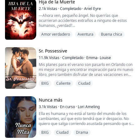
estadounidense...
Hija de la Muerte
2.1k
Vistas
·
Completado
·
Ariel Eyre
—Ahora ven, pequeño ángel. No querrías que
ocurrieran accidentes extraños a ninguno de estos
humanos, ¿verdad?
Amor verdadero
Aventura
Buena chica
—¿Sabes que eres la criatura más hermosa que he
tenido el placer de conocer?
No hay otros como tú. A pesar de los miles con los que
Sr. Possessive
he estado, tú eres la que encuentro más deliciosa.
11.9k
Vistas
·
Completado
·
Emma- Louise
Ahora dime, ¿me encuentras atractivo?
Mis planes para el verano son pasarlo en Orlando con
mi mejor amiga y encontrar inspiración para mi nuevo
Elise es la hija del ángel de la muerte, Azrael. Es mitad
libro, pero también disfrutar de unas vacaciones en
humana ...
Escocia. Nunca había planeado encontrarme con nadie
BXG
Caliente
Ciudad
porque no estoy en condiciones de relacionarme con
nadie, ¡y entonces aparece él! El jefe de mi mejor
amigo. El hombre deseado por muchos pero que solo
presta atención a unos pocos elegidos....
Nunca más
3.1k
Vistas
·
En curso
·
Lori Ameling
Ella es humana y no está al tanto del mundo de los
cambiantes, así que esto tendrá que ir despacio. No
quiero que salga corriendo asustada pensando que soy
algún tipo de raro, o peor, que piense que se ha vuelto
BXG
Ciudad
Drama
loca.