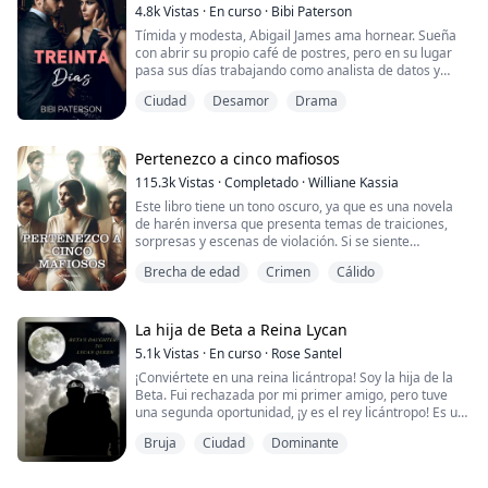
porque estás embarazada.
4.8k
Vistas
·
En curso
·
Bibi Paterson
Tímida y modesta, Abigail James ama hornear. Sueña
¡¿QUÉ?! ¡Apenas me he divorciado hace un mes!
con abrir su propio café de postres, pero en su lugar
pasa sus días trabajando como analista de datos y
colando sus pasteles como la 'asesina de dietas' de la
Mi esposo nunca me da placer. No lo ha hecho en años.
Ciudad
Desamor
Drama
empresa. Taylor Hudson, el enigmático dueño de
No busca nada más que reclamarme de la manera
Hudson International, ha estado cautivado por la
más brusca y comple...
inocencia y el encanto tranquilo de Abby desde el día
en que comenzó a trabajar para la empres...
Pertenezco a cinco mafiosos
115.3k
Vistas
·
Completado
·
Williane Kassia
Este libro tiene un tono oscuro, ya que es una novela
de harén inversa que presenta temas de traiciones,
sorpresas y escenas de violación. Si se siente
incómodo con estos elementos, le recomiendo que no
Brecha de edad
Crimen
Cálido
lea este libro.
Una joven que desconoce su propio poder atrae sin
saberlo el afecto de cinco mafiosos. No es intencional
La hija de Beta a Reina Lycan
por su parte, ya que no se da cuenta de que los
5.1k
Vistas
·
En curso
·
Rose Santel
sentimientos son mutuos, da...
¡Conviértete en una reina licántropa! Soy la hija de la
Beta. Fui rechazada por mi primer amigo, pero tuve
una segunda oportunidad, ¡y es el rey licántropo! Es un
hombre de corazón frío al que todos temen. Tengo
Bruja
Ciudad
Dominante
tanto miedo, ¿por qué quiere estar conmigo?
Toda mi vida, siempre he soñado con que mi pareja me
quiera como lo son mis padres. ¿Cómo puede el rey