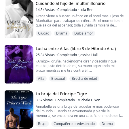
darme eso?
Cuidando al hijo del multimillonario
Mi madre la bendijo con un r...
14.5k
Vistas
·
Completado
·
Lola Ben
Grace viene a buscar un ático en el hotel más lujoso de
Manhattan para trabajar de niñera. En el momento en
que salga del ascensor, toda su vida cambiará de
rumbo. El Sr. Powers, su empleador, padre de un niño
Ciudad
Drama
Dulce amor
de cinco años, tiene un aire de orgullo, melancolía,
difícil de abordar y profundamente afligido, sus
penetrantes ojos azul océano la persiguen desde su
primer encuentro.
Lucha entre Alfas (libro 3 de Híbrido Aria)
25.3k
Vistas
·
Completado
·
Jessica Hall
¿Podrá Grace conce...
«Amigo», gruñe, haciéndome girar y descubrir que
estaba justo detrás de mí, su mano agarrando mi
brazo mientras me tira contra él.
Alfa
Bisexual
Brecha de edad
«Papá», grito petrificado mientras lucho por librarme
de sus garras. Mi padre y mi hermano Ryker salieron
corriendo antes de que se congelara, lo que me hizo
mirar al hombre que me había agarrado.
La bruja del Príncipe Tigre
3.5k
Vistas
·
Completado
·
Michele Dixon
«Alpha Tate ha dejado ir a mi hija ahora», gruñe mi
Annabella es una bruja del aquelarre más poderoso
padre, acercándo...
del mundo. Cuando es envenenada y pierde la
memoria, se encuentra en una cabaña en medio de la
nada. No tiene ni idea de quién o qué es.
Bruja
Compañero predestinado
Drama