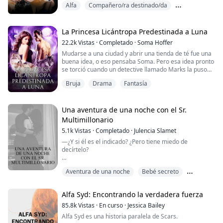
Alfa
Compañero/ra destinado/da
locos para cazar y aparearse.
Alpha Jasper, mi compañero, lidera el Bosque de la
Diferencia de clases
Tormenta hacia la cueva sagrada para comenzar todo,
pero yo me quedo atrás.
La Princesa Licántropa Predestinada a Luna
A pesar de nuestros tres años de apareamiento, no me
22.2k
Vistas
·
Completado
·
Soma Hoffer
he transformado en mi loba, ni he producido el ansiado
Mudarse a una ciudad y abrir una tienda de té fue una
heredero. La ma...
buena idea, o eso pensaba Soma. Pero esa idea pronto
se torció cuando un detective llamado Marks la puso
en medio de una guerra entre él y Oliver Stone, el Alfa
Bruja
Drama
Fantasía
de la manada de la Luna de Sangre. Oliver compra té y
es golpeado por el embriagador aroma de Soma,
revelándola como su compañera. El detective Marks
descubre esto poco después. No quer...
Una aventura de una noche con el Sr.
Multimillonario
5.1k
Vistas
·
Completado
·
Julencia Slamet
—¿Y si él es el indicado? ¿Pero tiene miedo de
decírtelo?
┉ Una vez, en una noche en Milán, Italia ┉
Aventura de una noche
Bebé secreto
Dos personas se enamoraron.
Ciudad
Él se escabulló por la mañana, antes de que ella
Alfa Syd: Encontrando la verdadera fuerza
despertara. Y cuando finalmente despertó, no podía
recordar quién era el extraño con el que había pasado
85.8k
Vistas
·
En curso
·
Jessica Bailey
la noche.
Alfa Syd es una historia paralela de Scars.