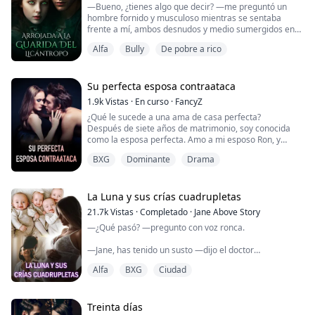
—Bueno, ¿tienes algo que decir? —me preguntó un
hombre fornido y musculoso mientras se sentaba
frente a mí, ambos desnudos y medio sumergidos en
esta gran tina de agua.
Alfa
Bully
De pobre a rico
—No te preocupes, no te morderé, cariño... —dijo
mientras se acercaba a mí, tirándome hacia su regazo
y colocándome sobre su pierna.
Su perfecta esposa contraataca
1.9k
Vistas
·
En curso
·
FancyZ
—¿Q-qué es esto, Amo? —finalmente le pregunté
¿Qué le sucede a una ama de casa perfecta?
mientras me entregaba una pequeña barra.
Después de siete años de matrimonio, soy conocida
como la esposa perfecta. Amo a mi esposo Ron, y
—No soy ...
siempre he pensado que nuestro matrimonio era
BXG
Dominante
Drama
perfecto, excepto por la falta de un heredero. Sin
embargo, en nuestro séptimo aniversario, mi esposo
me dijo que mi hermana pequeña, Gina, estaba
embarazada de su hijo. ¡En ese momento, siento que
La Luna y sus crías cuadrupletas
mi mundo se der...
21.7k
Vistas
·
Completado
·
Jane Above Story
—¿Qué pasó? —pregunto con voz ronca.
—Jane, has tenido un susto —dijo el doctor
suavemente—. Te desmayaste.
Alfa
BXG
Ciudad
Un presentimiento me atraviesa de inmediato.
El médico ahora está sonriendo—. Te desmayaste
Treinta días