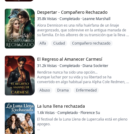
Helen, de 43 años, se acaba de divorciar y trata de
encontrarse a sí misma. Por primera vez en su vida, no
está bajo el control de un hombre. Con un padre
Despertar - Compañero Rechazado
ausente, un hermanastro abusivo y un exmarido
35.8k
Vistas
·
Completado
·
Leanne Marshall
manipulado...
Alora Dennison es una niña huérfana de un linaje
avergonzado, que sobrevive en la antigua manada de
su familia. En los albores de su transición que la lleva a
la edad adulta, en un inesperado giro del destino, deja
Alfa
Ciudad
Compañero rechazado
su huella en la pareja con la que estará unida por toda
la eternidad. Solo que él no es el hombre de sus
sueños. Es el único en todo el estado con el que nunca
hubiera querido crear laz...
El Regreso al Amanecer Carmesí
31.2k
Vistas
·
Completado
·
Diana Sockriter
Rendirse nunca ha sido una opción...
Aunque luchar por su vida y su libertad se ha
convertido en algo habitual para Alpha Cole Redmen, la
batalla por ambos alcanza un nivel completamente
Abuso
Drama
Enfermedad
nuevo cuando por fin regresa al lugar al que nunca ha
llamado hogar. Cuando su lucha por escapar se
convierte en una amnesia disociativa, Cole debe
superar un obstáculo tras otro para llegar al lugar que
La luna llena rechazada
solo con...
1.6k
Vistas
·
Completado
·
Florence Su
El festival de la Luna Llena de Lupercalia está en pleno
apogeo.
Un evento de fertilidad donde los machos se vuelven