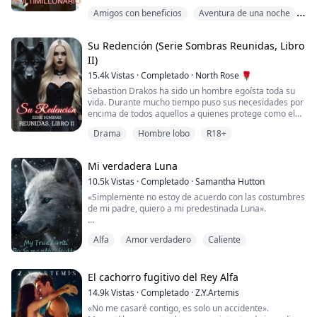
BLSC #1: MODELO ENCUBIERTO [ANDREW SAMUEL]
Amigos con beneficios
Aventura de una noche
BLSC #2: SU ADMIRADOR SECRETO [AIDEN LOCASON]
BLSC #3: CAPTURANDO A LOCASON [CAILEY
Drama
LOCASION]
Su Redención (Serie Sombras Reunidas, Libro
BLSC #4: EL LADRÓN DE SU CORAZÓN [ARCHER
II)
NORTH]
BLSC #5: ATRACCIÓN PELIGROSA [MORRIS CESANTIO]
15.4k
Vistas
·
Completado
·
North Rose 🌹
BLSC #6: PRINCESA FUGITIVA [DANIEL CESANTIO]
Sebastion Drakos ha sido un hombre egoísta toda su
BLSC #7: UNA NOCHE PA...
vida. Durante mucho tiempo puso sus necesidades por
encima de todos aquellos a quienes protege como el
Alfa de la Manada Redwood. Todo por el amor de una
Drama
Hombre lobo
R18+
mujer indigna. Ahora que ella se ha ido, deja a
Sebastion para criar al hijo que ella le dio. Por Jace,
hará cualquier cosa.
Mi verdadera Luna
Irina Belova es una esclava. Vicktor es su amo y un
10.5k
Vistas
·
Completado
·
Samantha Hutton
monstruo. La hija...
«Simplemente no estoy de acuerdo con las costumbres
de mi padre, quiero a mi predestinada Luna».
Alfa
Amor verdadero
Caliente
Amelia es huérfana, sus padres se han ido, lo que la ha
dejado criada como esclava de sus dueños y solo vive
para sobrevivir, con una sola amiga a su lado. Es débil y
apenas sobrevive. Lo que no sabe es que su mundo
El cachorro fugitivo del Rey Alfa
entero está a punto de cambiar, todo lo que sab...
14.9k
Vistas
·
Completado
·
Z.Y.Artemis
«No me casaré contigo, es solo un accidente».