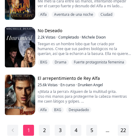
Me metí la cara entre las manos, intentando impedir
ver el cuerpo fuerte y desnudo del Alfa a mi lado.
Acababa de proponerme matrimonio, pero ni siquiera
Alfa
Aventura de una noche
Ciudad
sabía su nombre. ¿Qué diablos hice anoche después de
emborracharme?
«¿Accidente? Eres mi amigo. ¿No sentiste eso?» Me
agarró la mano con fuerza, sus ojos ardían de peligro.
No Deseado
«No, eso es imposible...» ...
2.2k
Vistas
·
Completado
·
Michele Dixon
Teegan es un hombre lobo que fue criado por
humanos. Cree que sus padres biológicos no la
querían, así que la echaron a la basura. Ella no quiere
tener nada que ver con el mundo de los hombres lobo.
BXG
Drama
Fuerte protagonista femenina
Sin embargo, cuando conoce a su compañero Joel, sus
puntos de vista cambian rápidamente. Con la ayuda de
su pareja, descubre la verdad sobre lo que realmente
sucedió hace tantos años.
El arrepentimiento de Rey Alfa
25.6k
Vistas
·
En curso
·
Drunken Angel
Teegan y Joel ...
«¡Mata a la perra!» Alguien de la multitud grita.
Uso mis manos para protegerme la cabeza mientras
me caen látigos y golpes.
Mis gritos caen en saco roto a medida que caen más
Alfa
BXG
Despiadado
patadas y puñetazos en cada parte expuesta de mi
cuerpo.
«¡Detente!» La inconfundible voz autoritaria del
príncipe Evan ruge y la multitud inmediatamente se
1
2
3
4
5
...
22
aleja de mí.
Ya no suena tan cabreado como antes. ¿Se enteró de