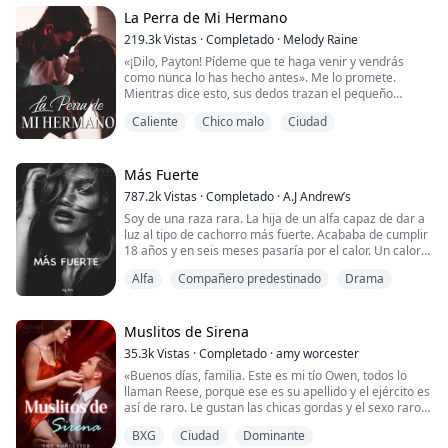
«Pronto tendremos una pequeña charla juntos, ¿de
La Perra de Mi Hermano
acuerdo?» No podía hablar, solo lo miré con los ojos
219.3k
Vistas
·
Completado
·
Melody Raine
muy abiertos mientras mi corazón...
«¡Dilo, Payton! Pídeme que te haga venir y vendrás
como nunca lo has hecho antes». Me lo promete.
Mientras dice esto, sus dedos trazan el pequeño
triángulo de mi ropa interior.
Caliente
Chico malo
Ciudad
«Por favor, Jake. Ahora. Haz que vaya». Lo ruego.
Payton ha sido una buena chica toda su vida. Solo
quiere salir de la casa de su madre y su padrastro y
tener su propia vida. Lo que no espera es que un
Más Fuerte
hermanastro perdido ...
787.2k
Vistas
·
Completado
·
A.J Andrew’s
Soy de una raza rara. La hija de un alfa capaz de dar a
luz al tipo de cachorro más fuerte. Acababa de cumplir
18 años y en seis meses pasaría por el calor. Un calor
sin pareja podría matar a un lobo. Así que mis padres
Alfa
Compañero predestinado
Drama
invitaron a los líderes de la manada y a sus hijos a
nuestras tierras para competir por mi mano. Decir que
estaba nerviosa era quedarse corto. Era muy común
que una hembra alfa fue...
Muslitos de Sirena
35.3k
Vistas
·
Completado
·
amy worcester
«Buenos días, familia. Este es mi tío Owen, todos lo
llaman Reese, porque ese es su apellido y el ejército es
así de raro. Le gustan las chicas gordas y el sexo raro».
BXG
Ciudad
Dominante