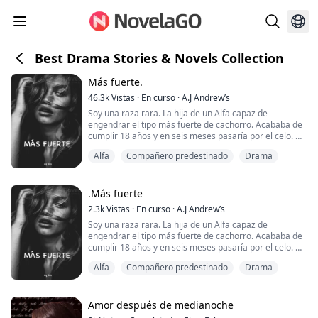
Best Drama Stories & Novels Collection
Más fuerte.
46.3k
Vistas
·
En curso
·
A.J Andrew’s
Soy una raza rara. La hija de un Alfa capaz de
engendrar el tipo más fuerte de cachorro. Acababa de
cumplir 18 años y en seis meses pasaría por el celo. Un
celo sin pareja podría matar a un lobo. Así que mis
Alfa
Compañero predestinado
Drama
padres habían invitado a los líderes de la manada y a
sus hijos a nuestras tierras para competir por mi
mano. Decir que estaba nerviosa sería quedarse corta.
Era muy común que una alfa hembra ...
.Más fuerte
2.3k
Vistas
·
En curso
·
A.J Andrew’s
Soy una raza rara. La hija de un Alfa capaz de
engendrar el tipo más fuerte de cachorro. Acababa de
cumplir 18 años y en seis meses pasaría por el celo. Un
celo sin pareja podría matar a un lobo. Así que mis
Alfa
Compañero predestinado
Drama
padres habían invitado a los líderes de la manada y a
sus hijos a nuestras tierras para competir por mi
mano. Decir que estaba nerviosa sería quedarse corta.
Era muy común que una alfa hembra ...
Amor después de medianoche