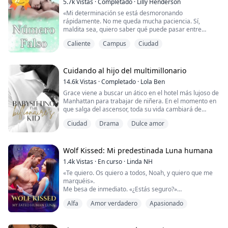
5.7k
Vistas
·
Completado
·
Lilly Henderson
con Damien pueden haberse roto, pero hay vínculos
«Mi determinación se está desmoronando
más fuertes que yacen bajo la superficie, unos que t...
rápidamente. No me queda mucha paciencia. Sí,
maldita sea, quiero saber qué puede pasar entre
nosotros, si esa chispa puede encender algo todo
Caliente
Campus
Ciudad
consumidor, un fuego que queme todas las dudas. Pero
la aprensión persiste. Aunque el deseo que él desata
dentro de mí ya hace que mis dedos de los pies se
enrosquen solo de pensar en él y en mí, no puedo
Cuidando al hijo del multimillonario
ignorar el mi...
14.6k
Vistas
·
Completado
·
Lola Ben
Grace viene a buscar un ático en el hotel más lujoso de
Manhattan para trabajar de niñera. En el momento en
que salga del ascensor, toda su vida cambiará de
rumbo. El Sr. Powers, su empleador, padre de un niño
Ciudad
Drama
Dulce amor
de cinco años, tiene un aire de orgullo, melancolía,
difícil de abordar y profundamente afligido, sus
penetrantes ojos azul océano la persiguen desde su
primer encuentro.
Wolf Kissed: Mi predestinada Luna humana
1.4k
Vistas
·
En curso
·
Linda NH
¿Podrá Grace conce...
«Te quiero. Os quiero a todos, Noah, y quiero que me
marquéis».
Me besa de inmediato. «¿Estás seguro?»
«Nunca he estado tan seguro en mi vida».
Alfa
Amor verdadero
Apasionado
Vuelve a besarme, se pone de pie y se quita los
pantalones y los bóxers al mismo tiempo.
Oh, vaya, pero es enorme y llama la atención. Vuelve a