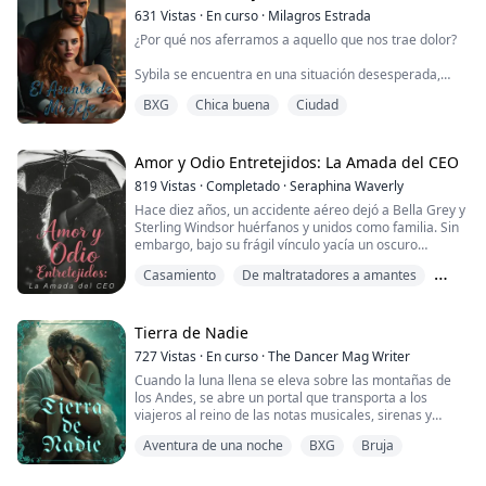
solución sofisticada.
631
Vistas
·
En curso
·
Milagros Estrada
¿Por qué nos aferramos a aquello que nos trae dolor?
—Cásate conmigo en su ...
Sybila se encuentra en una situación desesperada,
ahogada en deudas y responsable de su hermano
BXG
Chica buena
Ciudad
menor enfermo tras la pérdida de sus padres. Su única
esperanza radica en un trabajo como secretaria
presidencial en INDUSTRIAS ALLER S.A., una posición
que podría cambiar su destino. Poco sabía ella que el
Amor y Odio Entretejidos: La Amada del CEO
precio a pagar sería soportar la presencia ...
819
Vistas
·
Completado
·
Seraphina Waverly
Hace diez años, un accidente aéreo dejó a Bella Grey y
Sterling Windsor huérfanos y unidos como familia. Sin
embargo, bajo su frágil vínculo yacía un oscuro
secreto: el padre de Bella había causado el desastre.
Casamiento
De maltratadores a amantes
La gentileza de Sterling, un bálsamo para todos
excepto para Bella, ocultaba su verdadera intención:
Destino
usarla como peón en su venganza.
Tierra de Nadie
Bella vivía bajo la sombra de lo que percibía como su ...
727
Vistas
·
En curso
·
The Dancer Mag Writer
Cuando la luna llena se eleva sobre las montañas de
los Andes, se abre un portal que transporta a los
viajeros al reino de las notas musicales, sirenas y
hadas, una tierra prometida conocida como "Tierra de
Aventura de una noche
BXG
Bruja
Nadie", un mundo ficticio donde los humanos que son
lo suficientemente ricos para viajar y hacer
senderismo suelen ir de vacaciones. Aunque todo