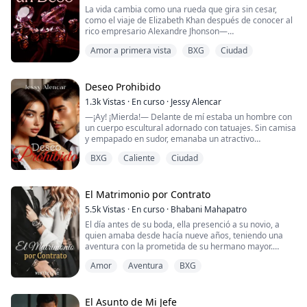
La vida cambia como una rueda que gira sin cesar,
como el viaje de Elizabeth Khan después de conocer al
rico empresario Alexandre Jhonson—
desafortunadamente, alguien del pasado de Elizabeth
Amor a primera vista
BXG
Ciudad
regresa para acosarla y pedir lo que una vez le dio.
¿Podrá Alexandre proteger a Elizabeth? ¿Podrá
Elizabeth encontrar su felicidad?
¿Podrán los dos unirse en el amor?
Deseo Prohibido
1.3k
Vistas
·
En curso
·
Jessy Alencar
—¡Ay! ¡Mierda!— Delante de mí estaba un hombre con
un cuerpo escultural adornado con tatuajes. Sin camisa
y empapado en sudor, emanaba un atractivo
irresistible que me dejaba sin aliento. Su sonrisa
BXG
Caliente
Ciudad
traviesa y su actitud confiada solo aumentaban su
encanto.
Me dio una sonrisa deslumbrante. Me alegraba estar
El Matrimonio por Contrato
de rodillas porque mis piernas temblaban solo de
5.5k
Vistas
·
En curso
·
Bhabani Mahapatro
mirarlo. Él sabía el poder que tenía y so...
El día antes de su boda, ella presenció a su novio, a
quien amaba desde hacía nueve años, teniendo una
aventura con la prometida de su hermano mayor.
Incluso estaba planeando casarse con su futura
Amor
Aventura
BXG
cuñada porque ella estaba esperando un hijo suyo.
Mientras esta repugnante verdad le rompía el corazón,
un hombre reservado entró en su vida. Le ofreció una
El Asunto de Mi Jefe