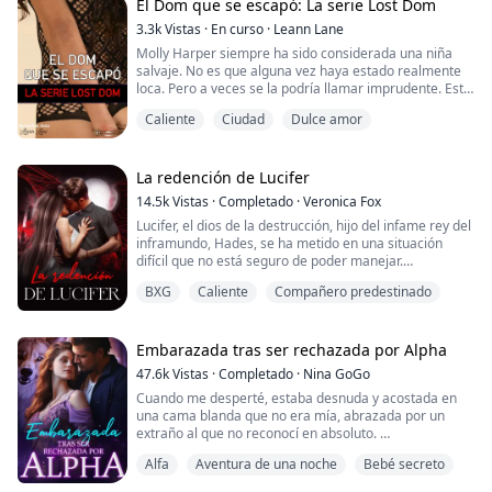
inclinarse sobre mí: «Si quieres que pare, dímelo y me
El Dom que se escapó: La serie Lost Dom
detendré». Asiento con la cabeza.
3.3k
Vistas
·
En curso
·
Leann Lane
Entró en mí muy despaci...
Molly Harper siempre ha sido considerada una niña
salvaje. No es que alguna vez haya estado realmente
loca. Pero a veces se la podría llamar imprudente. Esta
es una cualidad que la ha metido en algunos
Caliente
Ciudad
Dulce amor
problemas. Afortunadamente, siempre ha tenido a
alguien en quien podía confiar para que la ayudara.
Incluso si él se queja de su irresponsabilidad. Pero
durante sus vacaciones de verano de la univer...
La redención de Lucifer
14.5k
Vistas
·
Completado
·
Veronica Fox
Lucifer, el dios de la destrucción, hijo del infame rey del
inframundo, Hades, se ha metido en una situación
difícil que no está seguro de poder manejar.
Su poder y su ira aumentan día a día, ya que su padre
BXG
Caliente
Compañero predestinado
cree que Kronos está intentando habitar su cuerpo.
Pasa sus días y noches torturando a las almas del
infierno, pero no es suficiente. Su deseo de huir a la
Tierra y destruir a todos los seres ...
Embarazada tras ser rechazada por Alpha
47.6k
Vistas
·
Completado
·
Nina GoGo
Cuando me desperté, estaba desnuda y acostada en
una cama blanda que no era mía, abrazada por un
extraño al que no reconocí en absoluto.
Al mismo tiempo, sentía un dolor intenso entre las
Alfa
Aventura de una noche
Bebé secreto
piernas y casi grité en voz alta.
¡¿Le di mi virginidad a un hombre desconocido?!