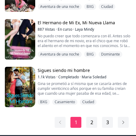
ambientalista en una escuela de danza
Aventura de una noche
BXG
Ciudad
contemporánea en Costa Rica, donde Jade, una
bailarina árabe, y Everth, el director de la escuela de
danza, enseñan a los niños sobre la conservación
marina. Keanu quiere detener el comercio ilegal en el
El Hermano de Mi Ex, Mi Nueva Llama
que están...
887
Vistas
·
En curso
·
Laya Mindy
No puedo creer que todo comenzara con él. Antes solo
era el hermano de mi novio, era el chico que me robó
el aliento en el momento en que nos conocimos. Si tan
solo se hubiera quitado ese anillo, un anillo que
Aventura de una noche
BXG
Dominante
claramente no significaba nada para él.
—Si tan solo hubieras hecho un movimiento, las cosas
serían tan diferentes.
Sigues siendo mi hombre
1.1k
Vistas
·
Completado
·
Maria Soledad
He intentado mantener mi distancia, respetando los
Gina se prometió a sí misma que se casaría antes de
límites, pero verlo s...
cumplir veinticinco años porque en su familia creían
que cuando una mujer pasaba de esa edad, se
convertiría en una solterona para siempre, igual que
BXG
Casamiento
Ciudad
sus primas y sus tías. Gina trabaja como mesera en un
restaurante caro por la noche y estudia por la mañana.
Ace es el hombre que ama en secreto y su compañero
de trabajo como mesero, él no hacía má...
1
2
3