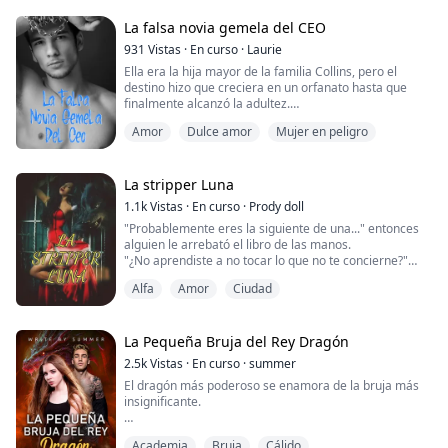
****************Soy la hija menor de Alpha Aiden
de Silver Moon Pack y tengo una hermana gemela. Nos
La falsa novia gemela del CEO
parecemos, pero nuestros de...
931
Vistas
·
En curso
·
Laurie
Ella era la hija mayor de la familia Collins, pero el
destino hizo que creciera en un orfanato hasta que
finalmente alcanzó la adultez.
Amor
Dulce amor
Mujer en peligro
Sus padres biológicos aparecieron de repente y
afirmaron que querían llevarla de vuelta a casa. Poco
sabía ella que su verdadera intención era que
asumiera la culpa por un accidente de atropello y fuga
La stripper Luna
causado por nada menos que su hermana gemela,
1.1k
Vistas
·
En curso
·
Prody doll
Stella Collins....
"Probablemente eres la siguiente de una..." entonces
alguien le arrebató el libro de las manos.
"¿No aprendiste a no tocar lo que no te concierne?"
preguntó él.
Alfa
Amor
Ciudad
"Yo, yo, yo no sabía que te enojarías, yo..." respondió
ella temblorosa.
*
"Seré gentil", eso la hizo sentir de alguna manera
La Pequeña Bruja del Rey Dragón
segura, por un segundo.
2.5k
Vistas
·
En curso
·
summer
Él le dijo que se relajara un poco, solo para sentirse
El dragón más poderoso se enamora de la bruja más
mejor. Ella asintió, pero cada vez...
insignificante.
Accidentalmente hice un contrato con el malvado rey
Academia
Bruja
Cálido