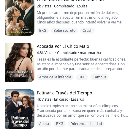
el poder— ocultos hasta el momento indicado. Pero mi
2k
Vistas
·
Completado
·
Louisa
único error de cálcul...
Mi primer amor me dejó por un millón de dólares,
obligándome a aceptar un matrimonio arreglado.
Cinco años después, cuando intentó volver a verme, mi
esposo se enteró...
BXG
Bebé secreto
Crush
Acosada Por El Chico Malo
4.8k
Vistas
·
Completado
·
maramartha
Tessa es la estudiante perfecta: buenas calificaciones,
asistencia impecable y una sonrisa encantadora. Con
un año por delante para graduarse de la preparatoria y
una lista de cosas por hacer impuesta por su mejor
Amor de la infancia
BXG
Campus
amiga, su meta es prácticamente la misma, con un
añadido: completar cada punto de la maldita lista.
Pero los problemas llaman a su puerta en forma de
Patinar a Través del Tiempo
ojos azules, cuerpo musculoso y un ...
4k
Vistas
·
En curso
·
Lazarus
Un solo tropiezo acabó con mis sueños olímpicos.
Traicionada por la persona en quien más confiaba y
destrozada por un amor que se rompió en el hielo, huí
a la universidad, desesperada por olvidar.
Atleta
BXG
Diferencia de edad
Pero el destino tenía otros planes.