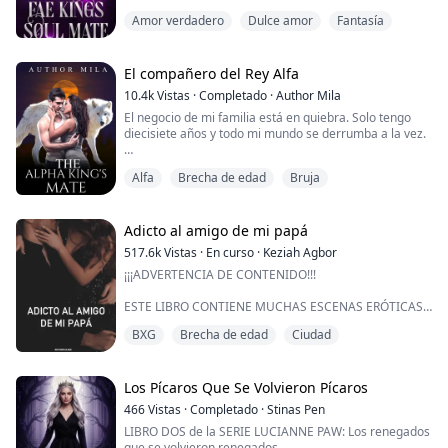
agresor tartamudea. no necesito ver su aura para
Amor verdadero
Dulce amor
Fantasía
sentir que el miedo tan real impregna el aire.
*****Velvet se quedó en el mundo de los mortales y
no tiene ni idea de cuál es su verdadera identidad. Su
El compañero del Rey Alfa
poder es limitado en el reino de los mortales.
10.4k
Vistas
·
Completado
·
Author Mila
El negocio de mi familia está en quiebra. Solo tengo
El Rey Fae se está v...
diecisiete años y todo mi mundo se derrumba a la vez.
Atrapé a mi novio engañándome con mi mejor amiga.
Alfa
Brecha de edad
Bruja
Me dolió profundamente y me dolió mucho ver a las
dos personas en las que confiaba tener una aventura a
mis espaldas.
Adicto al amigo de mi papá
Pero, ninguno de ellos se arrepintió de sus acciones. En
517.6k
Vistas
·
En curso
·
Keziah Agbor
vez de eso, se burlaron de mí por considerarme una
¡¡¡ADVERTENCIA DE CONTENIDO!!!
heredera caída...
ESTE LIBRO CONTIENE MUCHAS ESCENAS ERÓTICAS,
JUEGOS CON LA RESPIRACIÓN, JUEGOS CON
BXG
Brecha de edad
Ciudad
CUERDAS, SOMNOFILIA Y JUEGOS PRIMITIVOS.
TIENE UNA CALIFICACIÓN PARA MAYORES DE 18
AÑOS Y, POR LO TANTO, ESTÁ LLENO DE CONTENIDO
PARA ADULTOS.
Los Pícaros Que Se Volvieron Pícaros
ESTE LIBRO ES UNA COLECCIÓN DE LIBROS MUY
466
Vistas
·
Completado
·
Stinas Pen
OBSCENOS QUE DEJARÁN TUS BRAGAS MOJADAS Y TE
LIBRO DOS de la SERIE LUCIANNE PAW: Los renegados
PONDRÁN MANOS A LA OBRA CON LOS VIBRADORES.
que se volvieron renegados