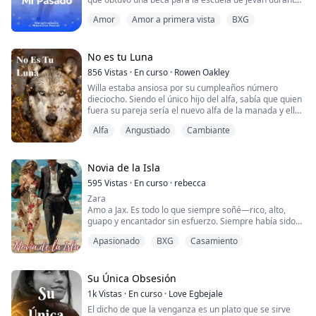
su último año. Cuando lo vio por primera vez, supo que
Amor
Amor a primera vista
BXG
le gustaba de inmediato, aunque los amigos que hizo
rápidamente le advirtieron en contra debido a la
exnovia de Jevan, la capitana de las porristas y 'abeja
reina'. Pero Jevan y Blossom se ...
No es tu Luna
856
Vistas
·
En curso
·
Rowen Oakley
Willa estaba ansiosa por su cumpleaños número
dieciocho. Siendo el único hijo del alfa, sabía que quien
fuera su pareja sería el nuevo alfa de la manada y ellos
tomarían el lugar de su madre como luna. El único
Alfa
Angustiado
Cambiante
problema era que Willa sabía que ser la Luna de
alguien no era una opción; no era la hija perfecta que
todos esperaban y solo era cuestión de tiempo antes
de que esta verdad saliera a la lu...
Novia de la Isla
595
Vistas
·
En curso
·
rebecca
Zara
Amo a Jax. Es todo lo que siempre soñé—rico, alto,
guapo y encantador sin esfuerzo. Siempre había sido
una heredera multimillonaria, pero el dinero nunca me
Apasionado
BXG
Casamiento
había importado realmente. Estábamos celebrando
nuestro compromiso cuando la llamada lo destrozó
todo. Mi corazón se hundió al escuchar la noticia: mi
abuela había muerto. Ella era mi única familia, mi roca.
Su Única Obsesión
1k
Vistas
·
En curso
·
Love Egbejale
En un instante, el peso del m...
El dicho de que la venganza es un plato que se sirve