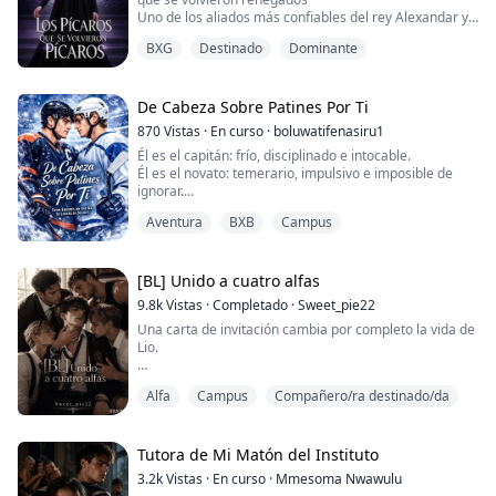
DIVIÉRTA...
Uno de los aliados más confiables del rey Alexandar y
la reina Lucianne, el Alfa Tate de la Manada Sangre
BXG
Destinado
Dominante
Blanca, ha sido emparejado con una loba roja llamada
Margaret.
¿El problema? Margaret es una renegada. Y no es
cualquier don nadie, sino la líder de una manada de
De Cabeza Sobre Patines Por Ti
renegados que sobrevivió a expediciones destinadas...
870
Vistas
·
En curso
·
boluwatifenasiru1
Él es el capitán: frío, disciplinado e intocable.
Él es el novato: temerario, impulsivo e imposible de
ignorar.
Aventura
BXB
Campus
Cuando asignan a Jace Maddox como compañero de
cuarto de Scott Harrington, saltan chispas: discusiones
encendidas, miradas robadas y una rivalidad de la que
ninguno puede escapar. Pero detrás del exterior
[BL] Unido a cuatro alfas
imprudente de Jace se esconde un pasado doloroso, y
9.8k
Vistas
·
Completado
·
Sweet_pie22
detrás del porte sereno y co...
Una carta de invitación cambia por completo la vida de
Lio.
Nunca esperó ser elegido para la Universidad Moon’s
Alfa
Campus
Compañero/ra destinado/da
Mate, un lugar donde los alfas poderosos pueden
reclamar a cualquier omega que deseen.
Pero lo que Lio no sabe es que el destino tiene algo
Tutora de Mi Matón del Instituto
extraordinario reservado para él.
3.2k
Vistas
·
En curso
·
Mmesoma Nwawulu