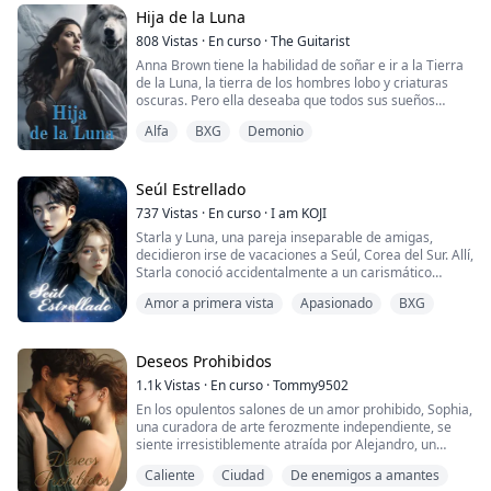
parece real, saben que serán introducidos en un ...
Hija de la Luna
808
Vistas
·
En curso
·
The Guitarist
Anna Brown tiene la habilidad de soñar e ir a la Tierra
de la Luna, la tierra de los hombres lobo y criaturas
oscuras. Pero ella deseaba que todos sus sueños
fueran como los de cualquier otra persona. Sin
Alfa
BXG
Demonio
embargo, sus sueños eran diferentes. Sus sueños no
eran colores de arcoíris y sol, sus sueños se convertían
en su realidad, después de todo, ella era descendiente
de la Diosa de la Luna. La últim...
Seúl Estrellado
737
Vistas
·
En curso
·
I am KOJI
Starla y Luna, una pareja inseparable de amigas,
decidieron irse de vacaciones a Seúl, Corea del Sur. Allí,
Starla conoció accidentalmente a un carismático
hombre coreano llamado Kim Ha-neul. Este encuentro
Amor a primera vista
Apasionado
BXG
llevó a una conexión entre ellos, que eventualmente los
convirtió en pareja.
Con el paso del tiempo, Starla, una novelista, se ocupó
Deseos Prohibidos
con varias actividades después de que su novela se
1.1k
Vistas
·
En curso
·
Tommy9502
convirti...
En los opulentos salones de un amor prohibido, Sophia,
una curadora de arte ferozmente independiente, se
siente irresistiblemente atraída por Alejandro, un
artista taciturno y enigmático con un pasado
Caliente
Ciudad
De enemigos a amantes
problemático. A medida que su ardiente atracción se