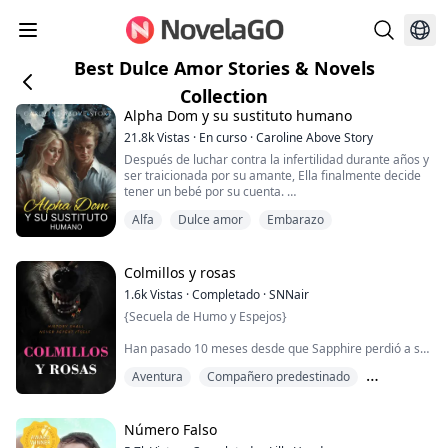
Best Dulce Amor Stories & Novels
Collection
Alpha Dom y su sustituto humano
21.8k
Vistas
·
En curso
·
Caroline Above Story
Después de luchar contra la infertilidad durante años y
ser traicionada por su amante, Ella finalmente decide
tener un bebé por su cuenta.
Sin embargo, todo sale mal cuando es inseminada con
Alfa
Dulce amor
Embarazo
el esperma del intimidante multimillonario Dominic
Sinclair.
De repente, su vida se pone patas arriba cuando se
descubre la confusión, especialmente porque Sinclair
Colmillos y rosas
no es cualquier multimillonario, ¡también ...
1.6k
Vistas
·
Completado
·
SNNair
{Secuela de Humo y Espejos}
Han pasado 10 meses desde que Sapphire perdió a su
familia, 8 meses desde que escapó de las garras de un
Aventura
Compañero predestinado
monstruo.
Curación
Puede que haya escapado, pero aún es una prisionera.
Todavía tiene un papel que desempeñar en una
Número Falso
antigua historia de amor, guerra y traición. Sus lazos