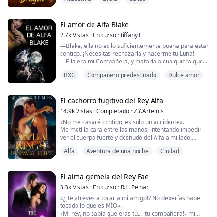
dragón en la mazmorra.
Lo que no sabía era que él podía sentir mis emociones.
¿O incluso mi dolor físico? ¿Qué demonios está
El amor de Alfa Blake
pasando aquí?
2.7k
Vistas
·
En curso
·
tiffany E
—Blake, ella no es lo suficientemente buena para estar
—¿Me lo dirás o no? —el malvado rey dragón Riven se
contigo. ¡Necesitas rechazarla y hacerme tu Luna!
acercó más a mí y susurró en mi oído—. ¿De qué sirve
—Ella era mi Compañera, y mataría a cualquiera que
tener una boca si no puedes habla...
intentara hacerle daño.
BXG
Compañero predestinado
Dulce amor
****Aurora es una humana de diecisiete años que no
sabe que existen los hombres lobo. Después de la
muerte de su madre, se muda a un pequeño pueblo
El cachorro fugitivo del Rey Alfa
con su hermano mayor. Toda su vida cambia cuando
14.9k
Vistas
·
Completado
·
Z.Y.Artemis
conoce a un chico en e...
«No me casaré contigo, es solo un accidente».
Me metí la cara entre las manos, intentando impedir
ver el cuerpo fuerte y desnudo del Alfa a mi lado.
Acababa de proponerme matrimonio, pero ni siquiera
Alfa
Aventura de una noche
Ciudad
sabía su nombre. ¿Qué diablos hice anoche después de
emborracharme?
«¿Accidente? Eres mi amigo. ¿No sentiste eso?» Me
agarró la mano con fuerza, sus ojos ardían de peligro.
El alma gemela del Rey Fae
«No, eso es imposible...» ...
3.3k
Vistas
·
En curso
·
R.L. Pelnar
«¿¡Te atreves a tocar a mi amigo!? No deberías haber
tocado lo que es MÍO».
«Mi rey, no sabía que eras tú... ¡tu compañera!» mi