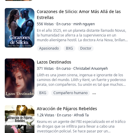
enciende, emprenden un viaje de amor prohibido,
navegando las complejidades del deseo, el deber y una
pasión innegable. ¿Conducirá su intensa conex...
Corazones de Silicio: Amor Más Allá de las
Estrellas
556
Vistas
·
En curso
·
minh nguyen
En el año 3525, en un planeta distante llamado Novus,
la humanidad se aferra a la supervivencia en un
mundo alienígena hostil. La doctora Aria Nova, brillante
y decidida, se encuentra al borde de un descubrimiento
Apasionado
BXG
Doctor
que podría asegurar nuestro futuro —o sellar nuestra
perdición. Mientras da vida a ATLAS, la inteligencia
artificial más avanzada jamás creada, Aria debe
Lazos Destinados
navegar por las traicioneras agu...
371
Vistas
·
En curso
·
Christabel Anuonyeh
Lilith es una joven sirena, ingenua e ignorante de los
caminos del mundo. Lilith y Kent, un fuerte y poderoso
pirata, son compañeros. Su unión es tal que muchos
estarían en desacuerdo. Lilith y Kent, amantes
BXG
Compañero humano
destinados por el destino, deben encontrar una
manera de perseguir su amor prohibido—para
Compañero/ra destinado/da
disgusto de sus familias rivales.
Atracción de Pájaros Rebeldes
No solo sus familias, sino también otras fuerzas que
1.2k
Vistas
·
En curso
·
Afrodi Ta
quieren destru...
Keanu es un agente del FBI especializado en el tráfico
de drogas que se infiltra para llevar a cabo una
investigación policial. Se hace pasar por un