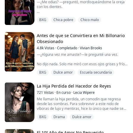
—¿Me odias? —preguntó, mordisqueándome la oreja
No uno, ni dos, sino cuatro hermanos alfa lo
con los dientes.
reclamarán como su pareja destinada.
No pude articular palabra. Sentía… No sabía qué
—Estás unido a mí. Nadie pue...
BXG
Chica pobre
Chico malo
estaba sintiendo. Hace un minuto estaba segura de
que lo odiaba, pero ahora que estaba tan cerca, tan
cerca que podía sentir su aliento sobre mi piel, ya no
estaba segura.
Antes de que se Convirtiera en Mi Billonario
Obsesionado
—¿Me odias? —preguntó otra vez, con la voz hecha un
4.8k
Vistas
·
Completado
·
Vivian Brooks
gruñido bajo en mi oído.
—¿Alguna vez me amaste?—le pregunté una vez.
—Y… yo… yo… —intenté formar palabra...
No dijo nada. Solo me miró con esos ojos grises y fríos,
controlando cada uno de mis respiros.
BXG
Dulce amor
Escuela secundaria
—Te amo—articuló sin voz tres años después—
ahogándose, sangrando, sonriendo—mientras me
La Hija Perdida del Hacedor de Reyes
empujaba hacia el bote de rescate y se hundía como
una piedra.
721
Vistas
·
En curso
·
Lecia Wipere
Me llaman la hija perdida, un comodín que regresa
desde las sombras. Para sobrevivir a este nido de
Durante dos años, Summer Hayes creyó que su esposo
víboras de lujo y mentiras, hice lo único que nadie se
multimillonario se había casado con ella por venga...
atrevió: llegué a un acuerdo con el magnate más
BXG
Drama
Dulce amor
temido de la ciudad.
Mi plan era perfecto. Usar nuestra alianza como
escudo. Mantener mis secretos —el arte, la sanación,
El 10º Año de Amor No Requerido