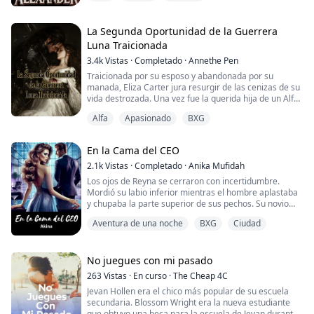
garganta. Empujó a mi padre contra la pared.
—Ella es mía —gruñó Alexander—. Soy el único que
La Segunda Oportunidad de la Guerrera
puede abrirle las piernas.
Luna Traicionada
3.4k
Vistas
·
Completado
·
Annethe Pen
Me arrastró hasta su coche, arrojándome al asiento
trasero. Se subió enci...
Traicionada por su esposo y abandonada por su
manada, Eliza Carter jura resurgir de las cenizas de su
vida destrozada. Una vez fue la querida hija de un Alfa,
ahora está decidida a recuperar su orgullo y hacer que
Alfa
Apasionado
BXG
aquellos que la lastimaron lo lamenten.
Pero el destino tiene otros planes. Cuando Eliza rompe
En la Cama del CEO
su vínculo con el hombre que la traicionó, un príncipe
licántropo magnético aparece—su com...
2.1k
Vistas
·
Completado
·
Anika Mufidah
Los ojos de Reyna se cerraron con incertidumbre.
Mordió su labio inferior mientras el hombre aplastaba
y chupaba la parte superior de sus pechos. Su novio
nunca lo había hecho antes. Esta era una sensación
Aventura de una noche
BXG
Ciudad
desconocida para ella, pero la sensación era
extraordinaria para Reyna. Al ver que su oponente
estaba excitada, Aryan comenzó a hacer los
preliminares de manera casual. Reyna gimió cuando el
No juegues con mi pasado
bes...
263
Vistas
·
En curso
·
The Cheap 4C
Jevan Hollen era el chico más popular de su escuela
secundaria. Blossom Wright era la nueva estudiante
que obtuvo una beca para la escuela de Jevan durante