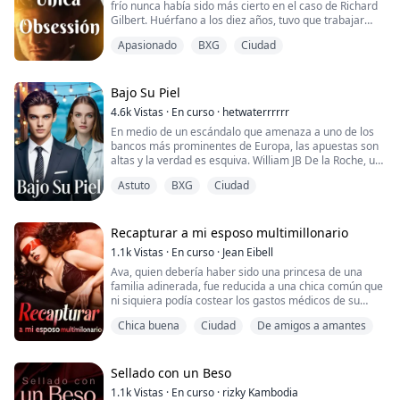
frío nunca había sido más cierto en el caso de Richard
Gilbert. Huérfano a los diez años, tuvo que trabajar
muy duro para recuperar lo que le fue robado a su
Apasionado
BXG
Ciudad
familia y para lograrlo—se acercó a la hija del enemigo
de su padre; Meira Daniels.
Meira perdió a su familia en una invasión a su hogar y
Bajo Su Piel
estuvo sola hasta que conoció a Richard, de quien...
4.6k
Vistas
·
En curso
·
hetwaterrrrrr
En medio de un escándalo que amenaza a uno de los
bancos más prominentes de Europa, las apuestas son
altas y la verdad es esquiva. William JB De la Roche, un
abogado astuto y ambicioso, es llamado para liderar la
Astuto
BXG
Ciudad
defensa legal. Con su alta estatura, ojos azules que
parecen atravesar las mentiras y una reputación por
ganar contra todo pronóstico, William está seguro de
que puede desenredar la marañ...
Recapturar a mi esposo multimillonario
1.1k
Vistas
·
En curso
·
Jean Eibell
Ava, quien debería haber sido una princesa de una
familia adinerada, fue reducida a una chica común que
ni siquiera podía costear los gastos médicos de su
madre adoptiva debido a un intercambio erróneo al
Chica buena
Ciudad
De amigos a amantes
nacer hace veinte años. Un contrato la ha atado por
accidente a Ryan, el segundo joven maestro del Grupo
Dorado. Ella debería haber sido la noble novia que se
para a su lado abiertamente y con ju...
Sellado con un Beso
1.1k
Vistas
·
En curso
·
rizky Kambodia