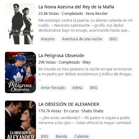
No solo aparecieron en el campus mi ex y su nueva y
La Novia Asesina del Rey de la Mafia
reluciente prometida, sino también Lukas—misterioso,
22.8k
Vistas
·
Completado
·
Xena Kessler
elegante, y con unos ojos que veían a través de mí.
Me estampó contra la puerta, su aliento caliente en mi
cuello. —Necesito saborearte —gruñó, sus dedos
Nuestra...
deslizándose bajo mi encaje, acariciando hasta que
empecé a temblar.
Asesino
Aventura de una noche
BXG
Gimoteé—. Tortúrame, haz que me derrita por ti.
Se arrodilló, su lengua azotando con hambre, un dulzor
salado inundando mis sentidos.
—Suplicá más fuerte —exigió. Al incorporarse, se
La Peligrosa Obsesión
hundió hondo, nuestros cuerpos resbaladi...
29k
Vistas
·
Completado
·
Riley
Mi mundo se hizo pedazos la noche en que arrestaron
a mi padre por delitos económicos y tráfico de drogas.
Subastaron todo lo que teníamos. Mi madre se
Amor forzado
Atleta
BXG
desplomó por un infarto. Mi hermano Noah dejó la
universidad para trabajar en varios empleos… todo
para que yo pudiera seguir bailando.
LA OBSESIÓN DE ALEXANDER
En la escuela, pasé de ser la primera bailarina a
170.7k
Vistas
·
En curso
·
Shabs Shabs
convertirme en una paria de la noche a la mañana. La
—¿Me estás vendiendo? —Mi padre ni siquiera podía
chica q...
mirarme a los ojos—. Solas ofreció la mayor cantidad.
Me tambaleé hacia atrás, pero Alexander Dimitri me
BXG
Banda
Caliente
agarró, su gran mano apretando posesivamente mi