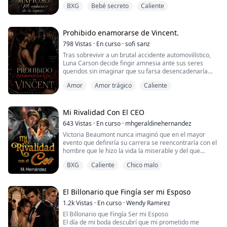
qu...
BXG
Bebé secreto
Caliente
crimen y violencia. Cuando su abuelo le exige casarse
con una de las hijas de la famiglia, él accede bajo una
única condición: su esposa debe hacer todo lo que le
ordene, sin replicar; tiene que ser obediente, leal y,
Prohibido enamorarse de Vincent.
sobretodo, pura. Es así como eligen a Verónica, la hij...
798
Vistas
·
En curso
·
sofi sanz
Tras sobrevivir a un brutal accidente automovilístico,
Luna Carson decide fingir amnesia ante sus seres
queridos sin imaginar que su farsa desencadenaría
una pesadilla. Al creerla desmemoriada, su codicioso
Amor
Amor trágico
Caliente
prometido aprovecha la oportunidad para abandonar
el compromiso y entregarla en bandeja de plata a
Vincent, su enigmático mejor amigo, bajo la mentira de
que él es su verdadero novio.
Mi Rivalidad Con El CEO
643
Vistas
·
En curso
·
mhgeraldinehernandez
Obligada...
Victoria Beaumont nunca imaginó que en el mayor
evento que definiría su carrera se reencontraría con el
hombre que le hizo la vida la miserable y del que
estúpidamente se enamoró en el pasado siendo su
BXG
Caliente
Chico malo
contrincante en la competencia de tecnología médica
más grande del mundo y que además está
comprometido con su mejor amiga.
El Billonario que Fingía ser mi Esposo
Secretos, obsesiones, mentiras y traiciones rodearán a
1.2k
Vistas
·
En curso
·
Wendy Ramirez
la genio de la te...
El Billonario que Fingía Ser mi Esposo
El día de mi boda descubrí que mi prometido me