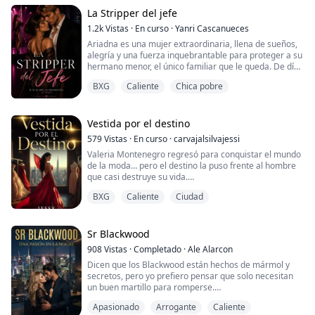
favorita del arruinado Caster Medici. Aurora, sin
La Stripper del jefe
embargo, sabiendo bien que pasar aquella noche con
el mi...
1.2k
Vistas
·
En curso
·
Yanri Cascanueces
Ariadna es una mujer extraordinaria, llena de sueños,
alegría y una fuerza inquebrantable para proteger a su
hermano menor, el único familiar que le queda. De día,
es la secretaria perfecta: organizada, discreta y
BXG
Caliente
Chica pobre
eficiente. Pero cuando cae la noche, se convierte en la
estrella más brillante de un mundo lleno de luces y
aplausos, donde deja salir a la bailarina apasionada
que lleva dentro.
Vestida por el destino
579
Vistas
·
En curso
·
carvajalsilvajessi
La est...
Valeria Montenegro regresó para conquistar el mundo
de la moda… pero el destino la puso frente al hombre
que casi destruye su vida.
Después de ser traicionada y humillada públicamente
BXG
Caliente
Ciudad
por su expareja, quien le robó sus diseños y arruinó su
reputación, Val levanta su propia marca desde cero y
se convierte en una de las diseñadoras más
prometedoras del momento. Cuando la poderosa casa
Sr Blackwood
de moda italia...
908
Vistas
·
Completado
·
Ale Alarcon
Dicen que los Blackwood están hechos de mármol y
secretos, pero yo prefiero pensar que solo necesitan
un buen martillo para romperse.
Apasionado
Arrogante
Caliente
Como arquitecta, mi trabajo es diseñar estructuras