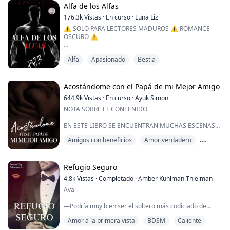
La levanté de mi regazo y la puse en la cama. Se
Alfa de los Alfas
acostó sobre ella, mirándome con esos ojos
176.3k
Vistas
·
En curso
·
Luna Liz
temblorosos. Me moví, separando sus piernas. ...
⚠️ SOLO PARA LECTORES MADUROS ⚠️ ROMANCE
OSCURO ⚠️
«¿Qué debo hacer ahora que he capturado a mi
Alfa
Apasionado
Bestia
presa?» Me interroga, con una voz profunda y ronca
mientras inhala con fuerza, con la nariz hundida en la
carne de mi cuello, saboreando el aroma de su
hembra. Tiene los colmillos listos para hundirse, listos
Acostándome con el Papá de mi Mejor Amigo
para picar.
644.9k
Vistas
·
En curso
·
Ayuk Simon
NOTA SOBRE EL CONTENIDO
«¿Debo devorarlo?» Me susurra al oído mientras con la
punta de su lengua calient...
EN ESTE LIBRO SE ENCUENTRAN MUCHAS ESCENAS
ERÓTICAS, JUEGOS CON LA RESPIRACIÓN, JUEGOS
Amigos con beneficios
Amor verdadero
CON CUERDAS, SOMNOFILIA Y JUEGOS PRIMITIVOS.
TIENE CONTENIDO PARA ADULTOS PORQUE ESTÁ
Brecha de edad
CLASIFICADO PARA MAYORES DE 18 AÑOS. ESTOS
LIBROS SON UNA COLECCIÓN DE LIBROS MUY
Refugio Seguro
OBSCENOS QUE HARÁN QUE COJAS TUS VIBRADORES
4.8k
Vistas
·
Completado
·
Amber Kuhlman Thielman
Y DEJES TUS BRAGAS MOJADAS. Diviértanse, chicas, y
Ava
no olviden comentar.
—Podría muy bien ser el soltero más codiciado de
*...
Seattle y un multimillonario, pero su arrogancia es un
Amor a la primera vista
BDSM
Caliente
total desagrado. Cuando envía a su asistente a