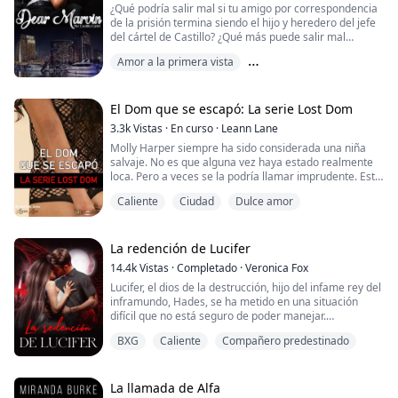
¿Qué podría salir mal si tu amigo por correspondencia
Estaba d...
de la prisión termina siendo el hijo y heredero del jefe
del cártel de Castillo? ¿Qué más puede salir mal
cuando tu padre sobreprotector es un agente de la
Amor a la primera vista
DEA que está decidido a acabar con él?
Amor no correspondido
Amor verdadero
Cuando Elena Torres, hija de un agente de la DEA,
perdió una apuesta y decidió escribir a un prisionero,
El Dom que se escapó: La serie Lost Dom
no esperaba ponerse en contacto con el hijo d...
3.3k
Vistas
·
En curso
·
Leann Lane
Molly Harper siempre ha sido considerada una niña
salvaje. No es que alguna vez haya estado realmente
loca. Pero a veces se la podría llamar imprudente. Esta
es una cualidad que la ha metido en algunos
Caliente
Ciudad
Dulce amor
problemas. Afortunadamente, siempre ha tenido a
alguien en quien podía confiar para que la ayudara.
Incluso si él se queja de su irresponsabilidad. Pero
durante sus vacaciones de verano de la univer...
La redención de Lucifer
14.4k
Vistas
·
Completado
·
Veronica Fox
Lucifer, el dios de la destrucción, hijo del infame rey del
inframundo, Hades, se ha metido en una situación
difícil que no está seguro de poder manejar.
Su poder y su ira aumentan día a día, ya que su padre
BXG
Caliente
Compañero predestinado
cree que Kronos está intentando habitar su cuerpo.
Pasa sus días y noches torturando a las almas del
infierno, pero no es suficiente. Su deseo de huir a la
Tierra y destruir a todos los seres ...
La llamada de Alfa