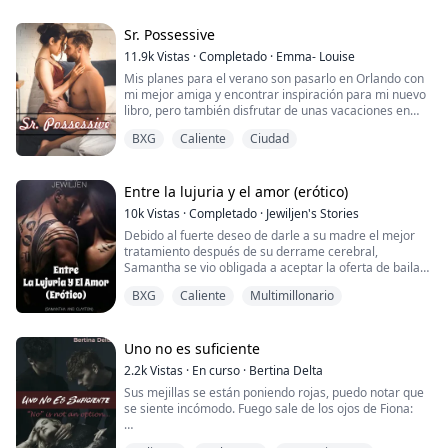
invitarme a salir en una cita, por él, no quiero volver a
escuchar el nombre de Elijah Trevino nunca más.
¿Quién se cree que es este tipo? ¿Dios? Solo porque
Sr. Possessive
está forrado de dinero y es sexy como el pecado no
11.9k
Vistas
·
Completado
·
Emma- Louise
significa nada... al menos no para ...
Mis planes para el verano son pasarlo en Orlando con
mi mejor amiga y encontrar inspiración para mi nuevo
libro, pero también disfrutar de unas vacaciones en
Escocia. Nunca había planeado encontrarme con nadie
BXG
Caliente
Ciudad
porque no estoy en condiciones de relacionarme con
nadie, ¡y entonces aparece él! El jefe de mi mejor
amigo. El hombre deseado por muchos pero que solo
presta atención a unos pocos elegidos....
Entre la lujuria y el amor (erótico)
10k
Vistas
·
Completado
·
Jewiljen's Stories
Debido al fuerte deseo de darle a su madre el mejor
tratamiento después de su derrame cerebral,
Samantha se vio obligada a aceptar la oferta de bailar
para un cliente, el Sr. MC. Ella es la bailarina privada y
BXG
Caliente
Multimillonario
sensual de un hombre adinerado.
No ha visto su rostro, ni una sola vez, porque él
siempre lleva una máscara de carnaval cuando ella
Uno no es suficiente
baila frente a él. Necesita darle un buen espectáculo
2.2k
Vistas
·
En curso
·
Bertina Delta
par...
Sus mejillas se están poniendo rojas, puedo notar que
se siente incómodo. Fuego sale de los ojos de Fiona:
—¡Cómo te atreves! Esas eran todas mis ropas y cosas