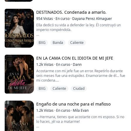
sólidas, pero como Donovan, mi especialidad es
demoler el orden. Spencer Blackwood es el CEO más
brillante, frío y exasperante que ha pisado Londres; un
DESTINADOS. Condenada a amarlo.
hombre que vive bajo la dictadura de su agenda y que
954
Vistas
·
En curso
·
Dayana Perez Almaguer
cree qu...
Ella dedicó su vida a defender la ley. Él construyó un
imperio rompiéndola.
Valentina Ferrer jamás imaginó que el caso más
BXG
Banda
Caliente
importante de su carrera terminaría llevándola a los
brazos del hombre al que debe destruir.
Damiano Thompson no cree en el destino, solo en el
EN LA CAMA CON EL IDIOTA DE MI JEFE
poder, hasta que una mujer casada, brillante y tan
1.2k
Vistas
·
En curso
·
Dann
indomable como hermosa despierta en él una
Acostarme con mi jefe fue un error. Repetirlo durante
obsesión capaz de poner en riesgo to...
seis meses fue una estupidez. Enamorarme de él... fue
mi condena.
BXG
Caliente
Ciudad
Jade Morel tenía dos reglas muy simples: nunca
mezclar el trabajo con los sentimientos y jamás
enamorarse de Draco Solórzano, el hombre más
poderoso, arrogante e insoportable de toda la
Engaño de una noche para el mafioso
empresa.
1.2k
Vistas
·
En curso
·
Mila Evan
—Hermana, tienes que acostarte con mi esposo. Si no
Las dos terminaron rotas.
lo haces, ¡él va a matarme!
Después de meses manteniendo una relación secreta
Rocco Lombardi es el heredero de un imperio de