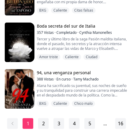
engañaba con mi propia dama de honor.
Lo desenmascaré delante de todos, hui descalza del
BXG
Caliente
Citas falsas
altar... y terminé escondida en el auto de un
desconocido.
Lo que no sabía era que ese hombre era Fernando
Deubel, un poderoso billonario y el peor enemigo de mi
Boda secreta del sur de Italia
ex.
357
Vistas
·
Completado
·
Cynthia Manonelles
Cuando todos creen que acabamos de casarnos,
Tercer y último libro de la saga Pasión maldita italiana,
Fernando decid...
donde el pasado, los secretos y la atracción intensa
vuelve a atrapar las vidas de Marco y Elisabeth.
Amor triste
Caliente
Ciudad
Elisabeth y Marco habían terminado separados
sintiendo un gran dolor en sus corazones tras su
inesperada ruptura. Lo que no esperaba Elisabeth era
haber quedado embarazada tras el último encuentro
94, una venganza personal
de pasión que habían tenido antes de aleja...
388
Vistas
·
En curso
·
Tamy Machado
Alana ha sacrificado su juventud, sus noches de sueño
y su tranquilidad para construir una carrera impecable
en el despiadado mundo de la política. Como la
asistente estrella del poderoso senador Cooper, su
BXG
Caliente
Chico malo
futuro parecía brillante y bajo control. Hasta que una
oferta imposible la obliga a encadenar su destino al
hombre que más detesta.
1
2
3
4
5
...
16
Ian Cooper es el hijo descarriado, volátil y peligroso del
s...