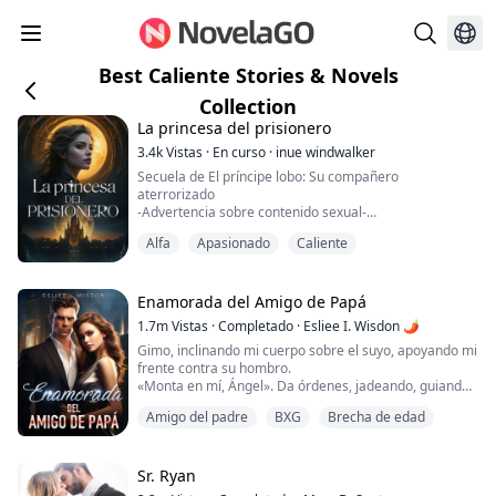
Best Caliente Stories & Novels
Collection
La princesa del prisionero
3.4k
Vistas
·
En curso
·
inue windwalker
Secuela de El príncipe lobo: Su compañero
aterrorizado
-Advertencia sobre contenido sexual-
Isabelle es la primogénita del Príncipe Kaiden. Su
Alfa
Apasionado
Caliente
sueño es seguir los pasos de su padre. Sin embargo,
no puede competir con sus compañeros de camada.
Para empeorar las cosas, no puede encontrar a su
alma gemela. Parece que todo apunta a hacer algo que
Enamorada del Amigo de Papá
nunca ha hecho antes: dejar la manada. Pero, ¿puede
1.7m
Vistas
·
Completado
·
Esliee I. Wisdon 🌶
sop...
Gimo, inclinando mi cuerpo sobre el suyo, apoyando mi
frente contra su hombro.
«Monta en mí, Ángel». Da órdenes, jadeando, guiando
mis caderas.
Amigo del padre
BXG
Brecha de edad
«Ponlo en mí, por favor...», le ruego mordiéndole el
hombro, intentando controlar la placentera sensación
que se apodera de mi cuerpo con más intensidad que
cualquier orgasmo que haya sentido solo. Me está
Sr. Ryan
frotando la polla y la sensación es mejor que la q...