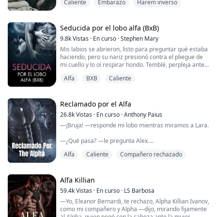
Caliente
Embarazo
Harem inverso
personales. No digas que las tocaste, pervertido...
Hunter se aferra a la manta con todas sus fuerzas y
mira hacia otro lado.
Seducida por el lobo alfa (BxB)
9.8k
Vistas
·
En curso
·
Stephen Mary
—Puedo devolvértelo, yo... yo prometo que no quise
Mis labios se abrieron, listo para preguntar qué estaba
tocarlo. Me hipnotizó el aroma, tenía que olerlo —dice
haciendo, pero su nariz presionó contra el pliegue de
suave...
mi cuello y lo oí respirar hondo. Temblé, perpleja ante
sus acciones, hasta que me di cuenta.
Alfa
BXB
Caliente
Sus tic tacs de naranja desprendían el aroma a menta
y cítricos, así como el aroma masculino y almizclado
que tienen todos los machos dominantes, con un toque
Reclamado por el Alfa
de humo de leña y cuero en la parte...
26.8k
Vistas
·
En curso
·
Anthony Paius
—¡Bruja! —responde mi lobo mientras miramos a Lara.
—¿Qué pasa? —le pregunta Alex.
Alfa
Caliente
Compañero rechazado
—¿Es ella su compañera? —pregunta Alex, curioso.
—¡Buena suerte con eso, con Lara son inseparables! —
responde ella.
Alfa Killian
59.4k
Vistas
·
En curso
·
LS Barbosa
—¡No! Pero, ¿cómo puede su compañera aceptarlo
—Yo, Eleanor Bernardi, te rechazo, Alpha Killian Ivanov,
cuando siempre está con otra chica? —se burla.
como mi compañero y Alpha —dijo, mirando fijamente
al Alpha, quien negó con la cabeza ante la mujer,