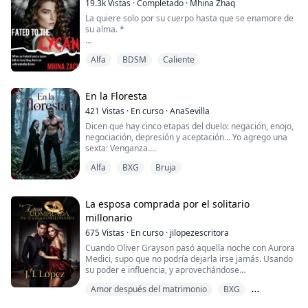
19.3k
Vistas
·
Completado
·
Mhina Zhaq
«Puedo olerte», me susurró al oído. «Tu vagina ya me
La quiere solo por su cuerpo hasta que se enamore de
está rogando que me la folle».
su alma. *
Sí. Dios, sí. Me dolía el clítoris y sentía que mi vagina
estaba a punto de explotar. Ya no podía tratar d...
Ashlyn Ambrosia, la hija de Khalid Ambrosia, es una
Alfa
BDSM
Caliente
débil vampira híbrida que no actúa como tal. Incapaz
de extraer sangre de un alma viviente e incapaz de
matar. Su propia familia también se burla de ella por
esto. Su mundo se derrumba cuando se la lleva su más
En la Floresta
odiado adversario de Clutch...
421
Vistas
·
En curso
·
AnaSevilla
Dicen que hay cinco etapas del duelo: negación, enojo,
Lucifer Saunron es un despiadado macho...
negociación, depresión y aceptación… Yo agrego una
sexta: Venganza.
Alfa
BXG
Bruja
A Agata Moon le asesinaron a su madre, su madrastra
la empujó al vacío y su hermanastra le robó la
identidad. Sobrevivió por milagro y fue criada por una
bruja en la floresta. Ahora vuelve para cobrar lo que le
La esposa comprada por el solitario
pertenece.
millonario
675
Vistas
·
En curso
·
jilopezescritora
Pero el destino la une a Alonso Larencew: el Alfa p...
Cuando Oliver Grayson pasó aquella noche con Aurora
Medici, supo que no podría dejarla irse jamás. Usando
su poder e influencia, y aprovechándose
ventajosamente de los problemas económicos de su
Amor después del matrimonio
BXG
padre, Oliver ha hecho una oferta imposible de
rechazar: 100 millones de dólares por la hija menos
Caliente