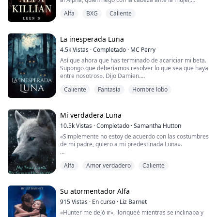
Matthew, el futuro Alfa de la manada Luna de Sangre,
pareciendo no verse afectado por sus palabras.
tiene una vida perfecta. Tiene éxito en todo y la...
Alfa
BXG
Caliente
Él caminó hacia ella, con los ojos fijos en ella, como un
depredador persiguiendo a su presa.
La inesperada Luna
—Sobre mi maldito cadáver —dijo, uniendo sus labios
4.5k
Vistas
·
Completado
·
MC Perry
con los de ella—. Eres mía, Eleanor, y te sugie...
Así que ahora que has terminado de acariciar mi beta.
Supongo que deberíamos resolver lo que sea que haya
entre nosotros». Dijo Damien.
Caliente
Fantasía
Hombre lobo
Se me aceleró el corazón al escuchar su voz. Diosa,
realmente era perfecto. «No estaba acariciando a tu
Beta», puse los ojos en blanco ante él. «Para ser un alfa
tan poderoso, ni siquiera te diste cuenta de que tu beta
Mi verdadera Luna
me hizo caer a propósito».
10.5k
Vistas
·
Completado
·
Samantha Hutton
«Simplemente no estoy de acuerdo con las costumbres
«¿Acabas de pone...
de mi padre, quiero a mi predestinada Luna».
Alfa
Amor verdadero
Caliente
Amelia es huérfana, sus padres se han ido, lo que la ha
dejado criada como esclava de sus dueños y solo vive
para sobrevivir, con una sola amiga a su lado. Es débil y
apenas sobrevive. Lo que no sabe es que su mundo
Su atormentador Alfa
entero está a punto de cambiar, todo lo que sab...
915
Vistas
·
En curso
·
Liz Barnet
«Hunter me dejó ir», lloriqueé mientras se inclinaba y