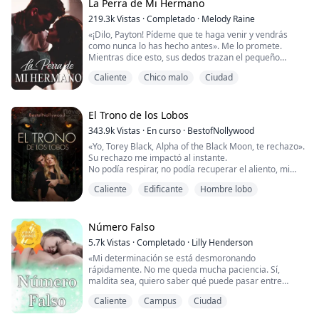
vio que las lágrimas comenzaban a llenarle los ojos, le
La Perra de Mi Hermano
temblab...
219.3k
Vistas
·
Completado
·
Melody Raine
«¡Dilo, Payton! Pídeme que te haga venir y vendrás
como nunca lo has hecho antes». Me lo promete.
Mientras dice esto, sus dedos trazan el pequeño
triángulo de mi ropa interior.
Caliente
Chico malo
Ciudad
«Por favor, Jake. Ahora. Haz que vaya». Lo ruego.
Payton ha sido una buena chica toda su vida. Solo
quiere salir de la casa de su madre y su padrastro y
tener su propia vida. Lo que no espera es que un
El Trono de los Lobos
hermanastro perdido ...
343.9k
Vistas
·
En curso
·
BestofNollywood
«Yo, Torey Black, Alpha of the Black Moon, te rechazo».
Su rechazo me impactó al instante.
No podía respirar, no podía recuperar el aliento, mi
pecho se agitaba hacia arriba y hacia abajo, mi
Caliente
Edificante
Hombre lobo
estómago se agitaba, no podía mantenerme firme
mientras observaba su automóvil a toda velocidad por
la entrada y se alejaba de mí.
Número Falso
Ni siquiera pude consolar a mi loba. Ella
5.7k
Vistas
·
Completado
·
Lilly Henderson
inmediatamente se retiró a lo más ...
«Mi determinación se está desmoronando
rápidamente. No me queda mucha paciencia. Sí,
maldita sea, quiero saber qué puede pasar entre
nosotros, si esa chispa puede encender algo todo
Caliente
Campus
Ciudad
consumidor, un fuego que queme todas las dudas. Pero
la aprensión persiste. Aunque el deseo que él desata