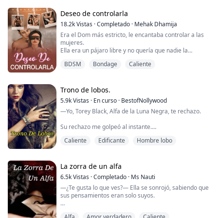
dentro de mí ya hace que mis dedos de los pies se
enrosquen solo de pensar en él y en mí, no puedo
Deseo de controlarla
ignorar el mi...
18.2k
Vistas
·
Completado
·
Mehak Dhamija
Era el Dom más estricto, le encantaba controlar a las
mujeres.
Ella era un pájaro libre y no quería que nadie la
controlara.
BDSM
Bondage
Caliente
Él estaba metido en cosas de BDSM y ella lo
despreciaba con todo su corazón.
Trono de lobos.
Él buscaba una sumisa desafiante y ella era la pareja
5.9k
Vistas
·
En curso
·
BestofNollywood
perfecta, pero esta chica no estaba dispuesta a
—Yo, Torey Black, Alfa de la Luna Negra, te rechazo.
aceptar su oferta ya que vivía su vida sin reglas ni
regulaciones. Quería volar alto como un p...
Su rechazo me golpeó al instante.
Caliente
Edificante
Hombre lobo
No podía respirar, incapaz de recuperar el aliento
mientras mi pecho subía y bajaba, mi estómago se
revolvía, incapaz de mantenerme en pie mientras veía
su coche acelerar por el camino de entrada y alejarse
La zorra de un alfa
de mí.
6.5k
Vistas
·
Completado
·
Ms Nauti
—¿Te gusta lo que ves?— Ella se sonrojó, sabiendo que
Ni siquiera podía consolar a mi loba, ella se retiró
sus pensamientos eran solo suyos.
inmediatamente al fondo de mi mente, prohib...
—Sí, me gusta—. Su respuesta suave resonó en sus
Alfa
Amor verdadero
Caliente