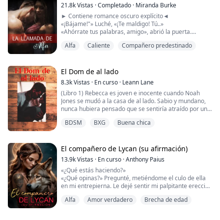
21.8k
Vistas
·
Completado
·
Miranda Burke
► Contiene romance oscuro explícito◄
«¡Bájame!"» Luché, «¡Te maldigo! Tú..»
«Ahórrate tus palabras, amigo», abrió la puerta.
Cadenas, látigos, herramientas de castigo... ¿QUÉ? »
Alfa
Caliente
Compañero predestinado
«Dije que te tendré», susurró...
Detuvo el rastro de su aroma justo donde la clavícula
El Dom de al lado
se unía con el hombro, extendiendo la lengua para
8.3k
Vistas
·
En curso
·
Leann Lane
acariciar el mismo lugar en el que la h...
(Libro 1) Rebecca es joven e inocente cuando Noah
Jones se mudó a la casa de al lado. Sabio y mundano,
nunca hubiera pensado que se sentiría atraído por una
chica tan tímida y torpe.
BDSM
BXG
Buena chica
Sin embargo, desde el momento en que no pudo
rescatar el pastel de bienvenida de Rebecca, no pudo
dejar de pensar en ella.
Pero no había forma de que pudiera presentarle lo que
El compañero de Lycan (su afirmación)
la mayoría consideraría un estilo de v...
13.9k
Vistas
·
En curso
·
Anthony Paius
«¿Qué estás haciendo?»
«¿Qué opinas?» Pregunté, metiéndome el culo de ella
en mi entrepierna. Le dejé sentir mi palpitante erección
a través de su camisón.
Alfa
Amor verdadero
Brecha de edad
«Ya ves lo que me has hecho. Soy muy duro para ti.
Necesito estar en ti. Vete al carajo».
«Blake», gimió.