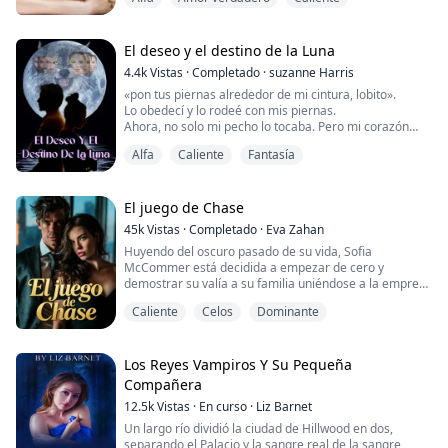
pensamientos nublados por el alcohol.
Ella solo había cruzado miradas con ese extraño
atractivo en el club por unos segundos, ¡y lo siguiente
El deseo y el destino de la Luna
que sabe es que será reclamada por él en cinco días!
4.4k
Vistas
·
Completado
·
suzanne Harris
La traviesa Myra se encuentra con el dominante Rey
«pon tus piernas alrededor de mi cintura, lobito».
Alfa Sloan, y e...
Lo obedecí y lo rodeé con mis piernas.
Ahora, no solo mi pecho lo tocaba. Pero mi corazón
estaba en su contra.
Alfa
Caliente
Fantasía
«Di mi nombre, pequeño lobo»,
Me gruñó al oído mientras su boca bajaba lentamente
por mi cuello hasta mi clavícula y llegaba hasta mi
pecho.
El juego de Chase
Cuando sentí que su mano abrazaba mi pecho
45k
Vistas
·
Completado
·
Eva Zahan
redondo, gemí su nombre en voz alta:
Huyendo del oscuro pasado de su vida, Sofia
Siguió besando...
McCommer está decidida a empezar de cero y
demostrar su valía a su familia uniéndose a la empresa
familiar que está al borde de la quiebra.
Caliente
Celos
Dominante
Arrasado por la vida, Adrian T. Larsen, el poderoso
imán empresarial, se ha convertido en un hombre con
el que nadie quería cruzarse. Su corazón muerto solo
Los Reyes Vampiros Y Su Pequeña
está lleno de oscuridad, por lo que no sabe lo que es la
Compañera
b...
12.5k
Vistas
·
En curso
·
Liz Barnet
Un largo río dividió la ciudad de Hillwood en dos,
separando el Palacio y la sangre real de la sangre