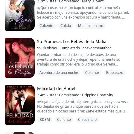
2.2m
Vistas
·
Completado
·
Mary D. Sant
«¿Qué cosas no están bajo tu control esta noche?»
Esbocé mi mejor sonrisa, apoyándome contra la pared.
Se acercó con una expresión oscura y hambrienta,
tan cerca,
Caliente
Cálido
Multimillonario
sus manos alcanzaron mi rostro y presionó su cuerpo
contra el mío.
Su boca se apoderó de la mía con impaciencia, con un
poco de rudeza.
Su Promesa: Los Bebés de la Mafia
Su lengua me dejó sin aliento.
59.3k
Vistas
·
Completado
·
chavontheauthor
«Si no vas conmigo, te follaré aquí mismo». Susurró.
Quedar embarazada de su jefe después de una
___________...
aventura de una noche y dejar repentinamente su
trabajo como stripper era lo último que Serena
esperaba, y para empeorar las cosas, es el heredero
Aventura de una noche
Caliente
Embarazo
de la mafia.
Serena está tranquila mientras que Christian es
valiente y franco, pero de alguna manera los dos
Felicidad del Ángel
tienen que hacer que funcione. Cuando Christian obliga
2.4m
Vistas
·
Completado
·
Dripping Creativity
a Serena a seguir adelante con un compromis...
«Aléjate, aléjate de mí, aléjate», gritaba una y otra vez.
No dejaba de gritar aunque parecía que se había
quedado sin cosas para tirar. Zane estaba más que un
poco interesado en saber exactamente qué estaba
BDSM
Caliente
Chico malo
pasando. Pero no podía concentrarse con la mujer
haciendo alboroto.
«¡Cállate, carajo!» le gritó. Ella se quedó en silencio y él