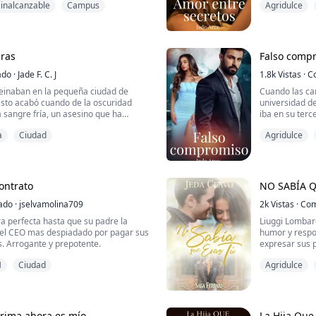
como un saco de boxeo. Entonces lo
inalcanzable
Campus
Agridulce
 será otro. Sin embargo hay subastas
iversidad de las cuales ella será parte.
Roberto Marley
Campus
er pobre y no tener los lujos que los
llevársela al lugar donde nació, indicando que su madre
estaba muy en
morir.
ras
Falso comp
ado
·
Jade F. C. J
Margaret, no..
1.8k
Vistas
·
C
 reinaban en la pequeña ciudad de
Cuando las ca
esto acabó cuando de la oscuridad
universidad d
 sangre fría, un asesino que ha
iba en su terc
 más ciudades con crueles asesinatos.
estudiando gr
a
Ciudad
Agridulce
cién graduado de Criminalista,
responsable de
n. El departamento de inteligencia le
muchas chicas 
Amor inalca
al asesino, pero este es muy astuto.
prestigioso cl
CEO de una de
ontrato
NO SABÍA QU
ado
·
jselvamolina709
2k
Vistas
·
Com
a perfecta hasta que su padre la
Liuggi Lombar
 el CEO mas despiadado por pagar sus
humor y responsabilidad, sincero, no se cohíbe en
s. Arrogante y prepotente.
expresar sus 
crueldad, vive
M
Ciudad
Agridulce
porque siente 
Su mayor pasi
de las más exi
sucesos que ha
prima ahora es mío
La Hija Que