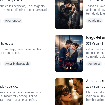
ado
·
Mary Álvarez
112.4k
Vistas
·
 que él dejó atrás. ...
Todos en Rave
o una época dónde era un enamorado.
alejados de R
temido de la 
na que le gustaba ayudar pero a
inalcanzable.
Apasionado
Academia
ba todo ese ser maravilloso que era
destruir la re
coraza de hombre frío, Luca Bennett
estudiante de 
s ricos del país había sufrido un gran
novio falso.
ía 16 años, tenía grandes marcas en
Lo que comienz
Juego del 
·
beletrass
578
Vistas
·
En
a en voz baja, como si su nombre
«¿Así está bie
do en sus labios.
dentro de mí.
compañero de
zaron para encontrarse con los suyos,
Amor inalcanzable
Agridulce
 grieta en el concreto.
Ψ
La primera ve
si lo estaba h
enseñara más.
Amor entre 
Anton es la se
 miedo».
ado
·
Jade F. C. J
Tiene diecinue
276
Vistas
·
Co
na chica de diecinueve años con
Margaret Monr
 autocontrol y desequilibrios
viajar a la un
ra entrar a una de las más
hombre adiner
bada toda su vida. La han acosado,
idades de Nueva York y cuando lo hace
donde vive una