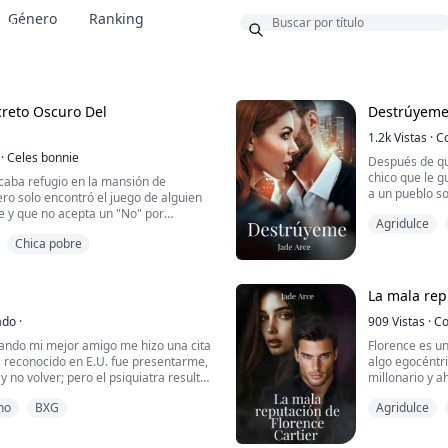
Género
Ranking
onus
creto Oscuro Del
Destrúyem
1.2k
Vistas
·
C
·
Celes bonnie
Después de q
chico que le g
caba refugio en la mansión de
a un pueblo s
ero solo encontró el juego de alguien
padre consigu
le y que no acepta un "No" por
Agridulce
estresada, sab
ente cuando quiere la verdad. Entre
Angie descubr
Chica pobre
rece con cada mirada y cada
aún más cuan
endo su convivencia en una partida
y muy misterio
 arma más peligrosa. Maximiliano
a sedu...
La mala rep
ado
·
909
Vistas
·
Co
ando mi mejor amigo me hizo una cita
Florence es un
s reconocido en E.U. fue presentarme,
algo egocéntr
 no volver; pero el psiquiatra resultó
millonario y a
e me dejo pasmada en Roma y yo
Benson es un u
no
BXG
Agridulce
o curiosa para mi propio bien.
que lo conoce
todas y jamás
pesar de que sé que sus ojos cambian
su vida, esa c