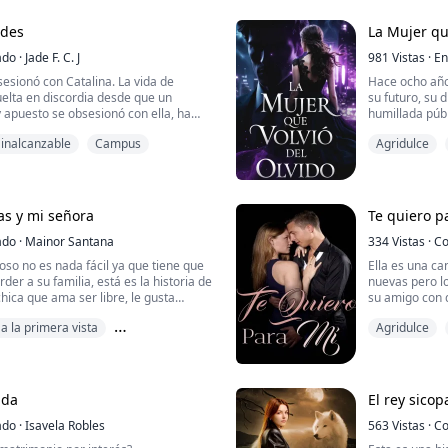
ira y que desde la primera vez que lo
tiempo. Flo...
ades
La Mujer qu
ado
·
Jade F. C. J
981
Vistas
·
En
esionó con Catalina. La vida de
Hace ocho año
uelta en discordia desde que un
su futuro, su 
apuesto se obsesionó con ella, ha
humillada púb
justicias y maldades por estar con el.
huyó destroza
inalcanzable
Campus
Agridulce
 enamorada profundamente de
Vale, una exi
esta a dar su vida por él. Catalina
que ha constr
mbie de estilo de vida para que los
objetivo: dest
e...
Sebastián, el 
s y mi señora
Te quiero p
ado
·
Mainor Santana
334
Vistas
·
Co
ioso no es nada fácil ya que tiene que
Ella es una ca
der a su familia, está es la historia de
nuevas pero l
hica que ama ser libre, le gusta
su amigo con d
s orgullosa y sobre todo es cariñosa
lo mire, esta 
a la primera vista
Agridulce
Él es un casta
con muchas muj
paz no quiere ver más muertes que su
amiga con der
go de morir ella lo que siempre quiso
testaruda que 
ida comú...
ada
El rey sico
ado
·
Isavela Robles
563
Vistas
·
Co