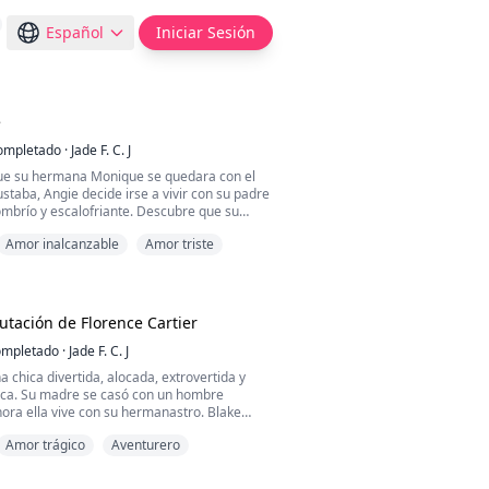
Español
Iniciar Sesión
e
ompletado
·
Jade F. C. J
ue su hermana Monique se quedara con el
ustaba, Angie decide irse a vivir con su padre
ombrío y escalofriante. Descubre que su
ió una novia y eso la pone un poco
Amor inalcanzable
Amor triste
ía que ya no sería la única mujer en su vida.
e que en ese pueblo pasan cosas extrañas,
do conoce a Damián Brown, un joven guapo
so q...
utación de Florence Cartier
mpletado
·
Jade F. C. J
a chica divertida, alocada, extrovertida y
ica. Su madre se casó con un hombre
hora ella vive con su hermanastro. Blake
niversitario que deja loca a todas las chicas
Amor trágico
Aventurero
n, es seductor por naturaleza, amante de
 se ha enamorado hasta que llegó Florence a
hica que lo hace rabiar y excitar al mismo