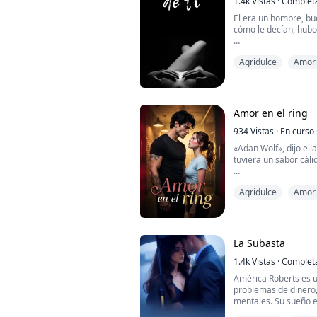
1.4k
Vistas
·
Complet
Y Mia ya no es la chica
Él era un hombre, bueno en los negocios, un puto genio
cómo le decían, hub
Era una buena perso
Agridulce
Amor
pesar de todo oculta
de bajo de una gran 
uno de los jóvenes má
accidente cuándo ten
su rost...
Amor en el ring
934
Vistas
·
En curso
«Adan Wolf», dijo ell
tuviera un sabor cáli
Mis ojos grises se al
Agridulce
Amor
y algo se quebró. Una
«No lo digas así».
«¿Así cómo?»
La Subasta
«Como si no te diera
1.4k
Vistas
·
Complet
América Roberts es u
⚡︎
problemas de dinero,
mentales. Su sueño e
Celeste ha sido derri
prestigiosas univers