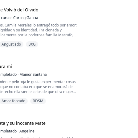
e Volvió del Olvido
 curso
·
Carling Galicia
s, Camila Morales lo entregó todo por amor:
dignidad y su identidad. Traicionada y
licamente por la poderosa familia Marrufo,
da. Ahora regresa convertida en Camila
Angustiado
BXG
tosa y despiadada empresaria internacional
uido un imperio desde las sombras. Su único
ruir a los Marrufo, especialmente a
hombr...
ara mí
mpletado
·
Mainor Santana
ndente pelirroja le gusta experimentar cosas
o que no contaba era que se enamorará de
erecho ella siente celos de que otra mujer
es la historia de Emma O'brien.
Amor forzado
BDSM
ño casi rubio de unos ojos azules a estado
eres pero lo único que lo cautivo fue su
echo Emma O'brien por su carácter lo
puede ll...
pata y su inocente Mate
mpletado
·
Angeline