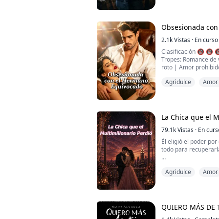
sangriento. Pero cua
una cabaña aislada de
es la muj...
Obsesionada con
2.1k
Vistas
·
En curso
Clasificación 🔞 🔞 
Tropes: Romance de
roto | Amor prohibid
Agridulce
Amor 
—Te robó tu genialid
Dwayne, con su mano
Pero he vuelto para 
por su esposa.
La Chica que el M
Durante cinco años, l
esposa perfecta y sil
79.1k
Vistas
·
En curs
su r...
Él eligió el poder po
todo para recuperarl
Hace ocho años, Liam
Agridulce
Amor
Villaruiz y se marchó
preguntas sin respue
alguna vez creyó que
Ahora, él es uno de 
QUIERO MÁS DE 
país.