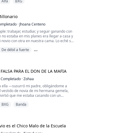
Alfa
BXG
esado.
illonario
larme otra vez.
ompletado
·
Jhoana Centeno
me.
mple: trabajar, estudiar, y seguir ganando con
ue no estaba en mis planes era llegar a casa y
rimos algo imposible: cada vez que lo
 novio con otra en nuestra cama. Lo eché sin
nculo de compañeros de destino le arrebata
. Me tomé un trago. Me acosté con un
eres. Ya perdió la visión de Alfa. Después
De débil a fuerte
..
ada más.
 riqueza
anas después, vomité en medio de una
e di cuenta: estoy embarazada. De un tipo
. Sin apellido...
FALSA PARA EL DON DE LA MAFIA
Completado
·
Zohaa
 ella —susurró mi padre, obligándome a
 vestido de novia de mi hermana gemela,
virtió que me estaba casando con un
BXG
Banda
mela se escapó y me dejó a mí para
uciano Moretti, un implacable Don de la
 por el pasillo, temblando, rezando para que
ambio. Pero en el instante en que me besó en
vio es el Chico Malo de la Escuela
...