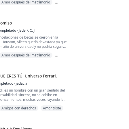
Amor después del matrimonio
, su padre biológico, llega a New York para
ferma de cancer y deseaba verla antes de
romiso
.
ompletado
·
Jade F. C. J
ncelaciones de becas se dieron en la
e Houston, Aileen quedó devastada ya que
er año de universidad y no podría seguir
acias a eso. Un año después conoce al
Amor después del matrimonio
 la cancelación de su beca y de las de
más: Oliver Price, el dueño de un
nzable
ub en las afueras de Houston: Moonlight y
 las empresas más im...
E ERES TÚ. Universo Ferrari.
pletado
·
jedacla
di, es un hombre con un gran sentido del
pensamientos, muchas veces rayando la
 su vida día a día, rehuyéndole al amor,
Amigos con derechos
Amor triste
no hay cabida para ello en su vida.
ón es atender su empresa de seguridad, una
tosas de Europa, hasta producirse ciertos
cen fallar ...
 Murió Dos Veces