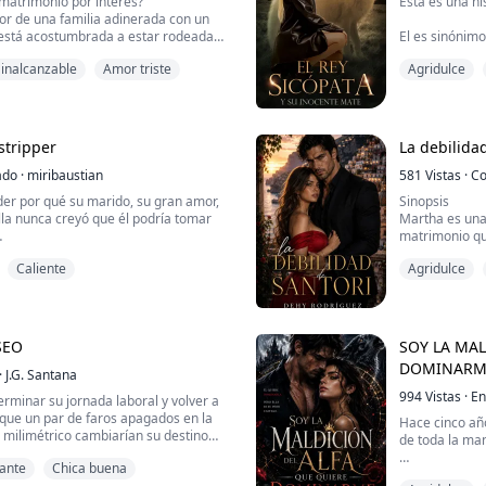
matrimonio por interés?
Esta es una hi
or de una familia adinerada con un
 está acostumbrada a estar rodeada
El es sinónimo
do esto termina en un arrepentido
sinónimo de b
inalcanzable
Amor triste
Agridulce
tera que le han robado a su padre el
n el banco y ahora han quedado con
¿Alguna vez en
uales no pueden pagar.
corazón de pi
da entra un joven...
pareja? ¿Su M
asesino como 
stripper
La debilida
lo que se sien
ado
·
miribaustian
581
Vistas
·
Co
der por qué su marido, su gran amor,
Sinopsis
lla nunca creyó que él podría tomar
Martha es una 
matrimonio que
niendo que hacer frente a gastos que
renovación de 
Caliente
Agridulce
y no quería despojar a su hijo de la
esposo se pier
crecido, venderla no era una opción.
desaparición 
propuso bailar en el club de strippers
poner de revés
a ciudad, lue...
muy importante
SEO
SOY LA MAL
DOMINARM
·
J.G. Santana
994
Vistas
·
En
erminar su jornada laboral y volver a
que un par de faros apagados en la
Hace cinco añ
o milimétrico cambiarían su destino
de toda la ma
trada en mitad de la noche, se
ante
Chica buena
 central de un tablero de ajedrez
Ese día perdí 