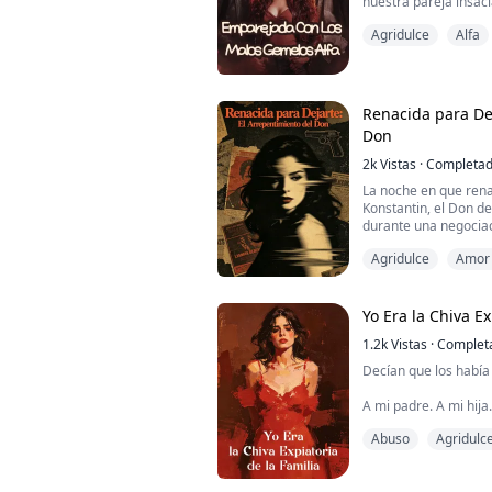
nuestra pareja insaci
—
Agridulce
Alfa
Inscribirse en una nu
su verdadera identid
porque no tiene lobo.
durante la universid
Renacida para Dej
no puede pasar cuand
Don
2k
Vistas
·
Completa
La noche en que ren
Konstantin, el Don d
durante una negociac
Agridulce
Amor 
En mi vida pasada, 
cuando el afrodisíaco
Amor inalcanzable
que llamara a Liliya,
Me entregué a él.
Yo Era la Chiva Ex
1.2k
Vistas
·
Complet
Ella llegó demasiado 
corriendo. Su avió...
Decían que los había
A mi padre. A mi hij
explosión, un moment
Abuso
Agridulc
asesina de la familia.
Mi esposo, Dominic —