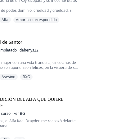
storia de un Rey Sicópata y su inocente Mate.
 de poder, dominio, crueldad y crueldad. Ella
ondad e ingenuidad.
Alfa
Amor no correspondido
contrarán amor y paz el uno en el otro? ¿Su
edra alguna vez aceptará el amor de su
ate inocente alguna vez aceptará a un
su esposo? ¿El Rey pícaro alguna vez sabrá
d de Santori
te ser amado...
mpletado
·
dehenys22
mujer con una vida tranquila, cinco años de
 se suponen son felices, en la víspera de su
votos y su segunda luna de miel, su fiel
Asesino
BXG
de en el mar y la culpan a ella de su
y presunta muerte. Las cosas se empiezan a
 cuando Gio Santori, un mafioso italiano
 del mundo criminal, cruel y peligroso se ...
DICIÓN DEL ALFA QUE QUIERE
E
 curso
·
Fer BG
os, el Alfa Kael Drayden me rechazó delante
nada.
mi hogar, mi futuro... y cualquier deseo de