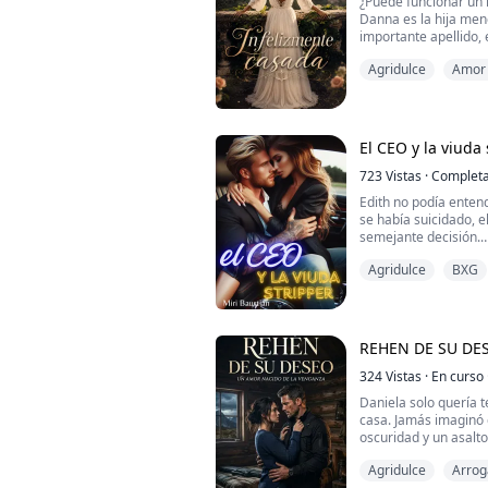
¿Puede funcionar un 
Danna es la hija men
importante apellido,
de lujos, aunque, to
Agridulce
Amor 
momento donde se en
préstamo que hizo e
grandes deudas las c
Es allí cuando a su vi
El CEO y la viuda 
723
Vistas
·
Complet
Edith no podía enten
se había suicidado, e
semejante decisión.
Se encontró sola, te
Agridulce
BXG
no tenía cómo cubrir 
casa en donde había 
Cuando una amiga le 
de más categoría de l
REHEN DE SU DE
324
Vistas
·
En curso
Daniela solo quería t
casa. Jamás imaginó 
oscuridad y un asalt
para siempre. Secues
Agridulce
Arrog
convierte en la pieza