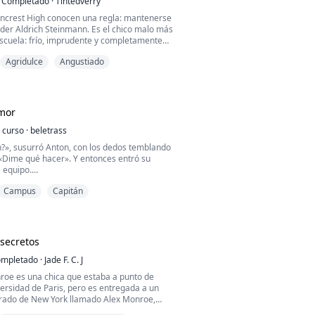
Completado
·
Tintedverry
ncrest High conocen una regla: mantenerse
yder Aldrich Steinmann. Es el chico malo más
escuela: frío, imprudente y completamente
 Así que, cuando un rumor cruel amenaza con
Agridulce
Angustiado
putación de Raisa Tyla Petrova, la callada
honor hace lo impensable: le pide que sea su
a como un simple trato pronto s...
amor
 curso
·
beletrass
n?», susurró Anton, con los dedos temblando
 «Dime qué hacer». Y entonces entró su
 equipo.
Campus
Capitán
z que Anton Morrison me tocó, me preguntó
aciendo bien. La segunda vez, me rogó que le
 La tercera vez, no estábamos solos.
secretos
lección número uno del draft de la NHL.
ve años. Mide un metro ochent...
mpletado
·
Jade F. C. J
oe es una chica que estaba a punto de
iversidad de Paris, pero es entregada a un
ado de New York llamado Alex Monroe,
 vida llena de lujos y comodidades.