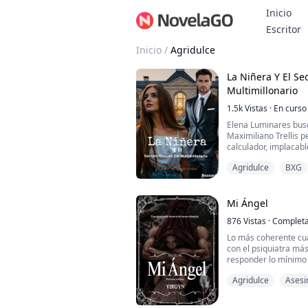
Inicio
B
Escritor
Inicio
/
Agridulce
La Niñera Y El Se
Multimillonario
1.5k
Vistas
·
En curso
Elena Luminares bus
Maximiliano Trellis p
calculador, implacab
respuesta, especialm
Agridulce
BXG
los dos, la tensión c
movimiento, convirti
donde el deseo es el
cree que puede usar l
Mi Ángel
876
Vistas
·
Complet
Lo más coherente cu
con el psiquiatra má
responder lo mínimo y
ser aquel hombre qu
Agridulce
Asesi
resulté ser demasiad
No sé nada de él. A 