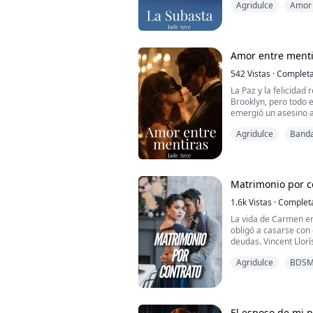
humillado y tratado 
Agridulce
Amor 
piensa que su futuro
conoce a él.
clandestinas en la un
Pero, las burlas por s
**Ad...
demás tienen l...
Amor entre menti
542
Vistas
·
Complet
La Paz y la felicidad
Brooklyn, pero todo 
emergió un asesino a
plagado el terror en
Agridulce
Band
Omar, es un joven re
originario de Brookly
ha asignado atrapar 
Hay que atrapa...
Matrimonio por c
1.6k
Vistas
·
Complet
La vida de Carmen er
obligó a casarse con
deudas. Vincent Llorí
Agridulce
BDS
El esposo de mi 