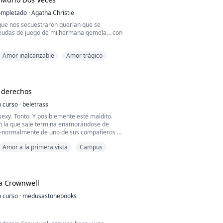
mpletado
·
Agatha Christie
que nos secuestraron querían que se
eudas de juego de mi hermana gemela… con
Amor inalcanzable
Amor trágico
e, negociador del FBI, llegó con su equipo
tró a Lily con un corte de papel, llorando
 Yo me estaba muriendo por una herida de
ano, debajo de ahí.
 derechos
i último aliento:
 curso
·
beletrass
vor manda ayuda. Me estoy desangrando.
sexy. Tonto. Y posiblemente esté maldito.
n la que sale termina enamorándose de
—normalmente de uno de sus compañeros de
stá cansado de ser el chiste personal del
Amor a la primera vista
Campus
que este semestre tiene un nuevo plan: fingir
con alguien completamente “imposible” de
guien tan inmune al encanto de los jugadores
a Crownwell
 curso
·
medusastonebooks