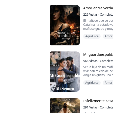
de color cuando me m
toqué sup...
Amor entre verd
226
Vistas
·
Complet
El mafioso que se obs
Catalina ha estado v
mafioso guapo y muy 
pasado demasiadas in
Agridulce
Amor 
Catalina ahora está
Damián que está dispu
quiere que Damián ca
enemigos de él no qui
Mi guardaespalda
566
Vistas
·
Complet
Ser la hija de un maf
vivir con miedo de per
Angie Knightley una c
cumplir las reglas, e
Agridulce
Amor 
con quién se debe.
Aventura amorosa
Ella quiere vivir en 
familia estén en ries
desde niña fue una v
Infelizmente cas
291
Vistas
·
Complet