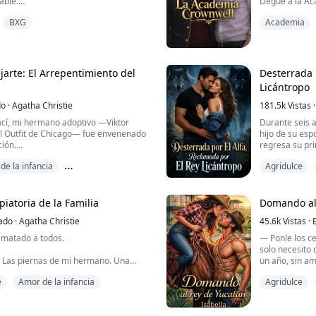
able.
Llegué a la A
promesa a mí
BXG
Academia
Baja la cabeza
eva escuela y verse obligada a ocultar
No pensaba de
ad por exigencia de su padre, todo
No pensaba co
 Decide llevar una vida tranquila
Y desde luego
ad y simplemente terminarla, pero eso
Williams.
arte: El Arrepentimiento del
Desterrada 
o, en su primer d...
Licántropo
El rey de Crow
Cruel. Intoca
do
·
Agatha Christie
181.5k
Vistas
·
ací, mi hermano adoptivo —Viktor
Durante seis a
Ahora la escu
el Outfit de Chicago— fue envenenado
hijo de su es
Sus am...
ión.
regresa su pri
biológica de 
de la infancia
Agridulce
lo amé desesperadamente. Así que,
Su esposo Alf
 hizo efecto y él jadeó, suplicándome
el lecho matri
 tomé una decisión egoísta. Me quedé.
pareja con Ca
Despojada de s
piatoria de la Familia
Domando al 
cuando su espo
ado
·
Agatha Christie
45.6k
Vistas
·
tarde. Cuando nos vio juntos, salió
 matado a todos.
— Ponle los ce
solo necesito
a. Las piernas de mi hermano. Una
un año, sin am
o de egoísmo, y me convertí en la
e
Amor de la infancia
Agridulce
— Acepto, pero
del divorcio: n
el jefe de la mafia más temido de la