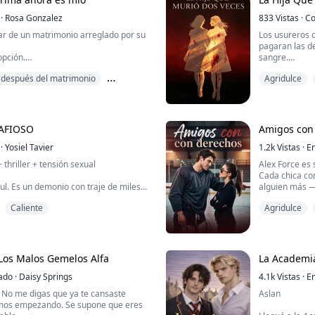
·
Rosa Gonzalez
833
Vistas
·
Co
par de un matrimonio arreglado por su
Los usureros 
pagaran las d
opción.
sangre.
 a casarse con un magnate poderoso,
después del matrimonio
Agridulce
no conoce, no ama y para mayor
Cuando mi padr
 su prima.
táctico, encon
reció sin dejar ningún rastro.
desconsolada.
bala en un sót
MAFIOSO
Amigos con
Lo llamé con m
·
Yosiel Tavier
1.2k
Vistas
·
En
—Papá, por fa
thriller + tensión sexual
Alex Force es 
...
Cada chica co
ul. Es un demonio con traje de miles
alguien más 
equipo— y ya e
Caliente
Agridulce
universo. Así 
uería olvidar a su ex. Un viaje a un
una relación 
 rotas como ella, y una semana de
conquistar. Al
Eso era el plan.
de hockey q...
Los Malos Gemelos Alfa
La Academi
ce cuando descubre que el concurso
. Alguien las ha invitado a propósito.
ado
·
Daisy Springs
4.1k
Vistas
·
En
? No me digas que ya te cansaste
Aslan
mos empezando. Se supone que eres