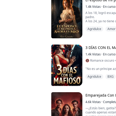
1.4k
Vistas
·
En curso
A los 18, logró esca
padre.
A los 24, ya no tiene 
Valeria, es obligada
Agridulce
Amor 
un hombre que casi 
drama es el viudo de
Amor trágico
Una mujer que desapa
3 DÍAS CON EL 
1.4k
Vistas
·
En curso
🔞 Romance oscuro + 
"No es un príncipe az
de euros."
Agridulce
BXG
Jennifer Taylor solo q
festival, tres amigas
música y descontrol. 
Emparejada Con 
Pero el plan se tuer
que ganaron era falso
4.6k
Vistas
·
Complet
Alguien que ll...
—¿Estás bien, gatita
cuando apenas esta