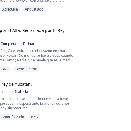
cademia Crownwell con una beca y una
 mismo:
Agridulce
Angustiado
. No hagas olas. Sobrevive.
fender a nadie.
nvertirme en un blanco.
 no pensaba llamar la atención de Garrett
por El Alfa, Reclamada por El Rey
nwell.
ble. Hermoso de la forma más peligrosa.
Completado
·
BL Kiara
ños, Cassandra puso el corazón en criar al
ela observa cada uno de mis movimientos.
poso, Rowan. Su mundo se hace añicos cuando
mer amor, Nadia, y se revela que es la madre
Rowan.
BXG
Bebé secreto
a se acuesta descaradamente con Nadia en
monial y rompe sin piedad el vínculo de
ssandra.
u título de Luna, la humillan en público
rey de Yucatán.
so d...
En curso
·
Isabella
ros que quieras a ese cheque y será tuyo;
 que seas mi esposa ante la prensa durante
or y sin ataduras.
Amor forzado
BXG
 a cambio quiero mi libertad absoluta el día
i una pregunta, ni un rastro de mí en tu vida.