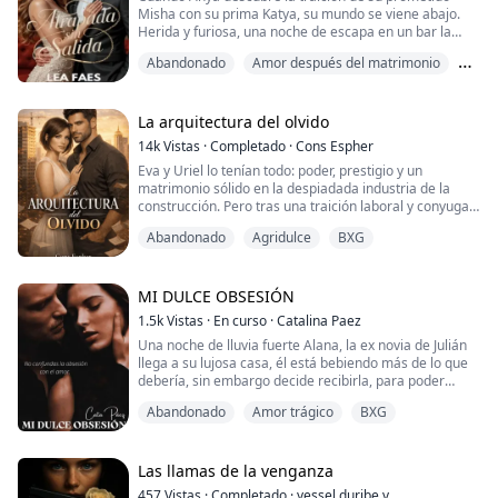
Misha con su prima Katya, su mundo se viene abajo.
Herida y furiosa, una noche de escapa en un bar la
lleva a conocer a Alexei, un desconocido con quien
Abandonado
Amor después del matrimonio
comparte más de lo que esperaba. Lo que inicia como
una noche para olvidar, se convierte en un vínculo
Amor triste
permanente, cuando un acuerdo entre sus abuelos los
obliga a casarse para unir sus influyentes ...
La arquitectura del olvido
14k
Vistas
·
Completado
·
Cons Espher
Eva y Uriel lo tenían todo: poder, prestigio y un
matrimonio sólido en la despiadada industria de la
construcción. Pero tras una traición laboral y conyugal,
Eva queda destrozada. Dos años después, un Uriel
Abandonado
Agridulce
BXG
amnésico despierta de un coma creyendo que siguen
felizmente casados. Ahora, Eva debe guiar al hombre
que destruyó su vida a través de los escombros de su
pasado para descubrir por qué lo hizo,...
MI DULCE OBSESIÓN
1.5k
Vistas
·
En curso
·
Catalina Paez
Una noche de lluvia fuerte Alana, la ex novia de Julián
llega a su lujosa casa, él está bebiendo más de lo que
debería, sin embargo decide recibirla, para poder
despreciarla así como ella lo despreció cuando él le
Abandonado
Amor trágico
BXG
propuso matrimonio.
La rechaza de una manera muy humillante y le pide
que se vaya, no quiere volver a verla, sin embargo
aquello será su perdición, pues Alana choca, las
Las llamas de la venganza
lágrimas y el d...
457
Vistas
·
Completado
·
yessel.duribe.v