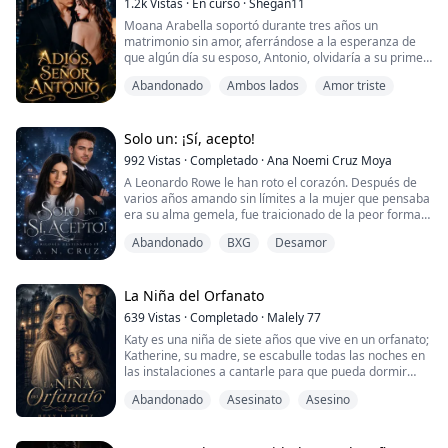
1.2k
Vistas
·
En curso
·
Shegan11
rastro del misterioso h...
Moana Arabella soportó durante tres años un
matrimonio sin amor, aferrándose a la esperanza de
que algún día su esposo, Antonio, olvidaría a su primer
amor, Madeline.
Abandonado
Ambos lados
Amor triste
Sin embargo, esa esperanza se hizo añicos cuando
descubrió que el corazón de Antonio jamás había
dejado de pertenecerle a otra mujer.
Solo un: ¡Sí, acepto!
992
Vistas
·
Completado
·
Ana Noemi Cruz Moya
Mientras llevaba en su vientre al heredero que la
A Leonardo Rowe le han roto el corazón. Después de
familia de Antonio tanto deseaba, Moana decidió...
varios años amando sin límites a la mujer que pensaba
era su alma gemela, fue traicionado de la peor forma
posible.
Abandonado
BXG
Desamor
Ahora se refugia en el sexo y el alcohol, buscando ese
momento de nirvana en el que todo se vuelve nada. Sin
embargo, cuando la noche acaba y los días pasan, esa
piedra continúa molestando en su zapato. Mary Brown
La Niña del Orfanato
era su redención, p...
639
Vistas
·
Completado
·
Malely 77
Katy es una niña de siete años que vive en un orfanato;
Katherine, su madre, se escabulle todas las noches en
las instalaciones a cantarle para que pueda dormir
tranquila. Le hace la promesa de que algún día se
Abandonado
Asesinato
Asesino
mudarán a un bello lugar en el que podrán vivir juntas
para siempre. Pero todo se complica cuando una
noche ella no llega al orfanato y la niña decide