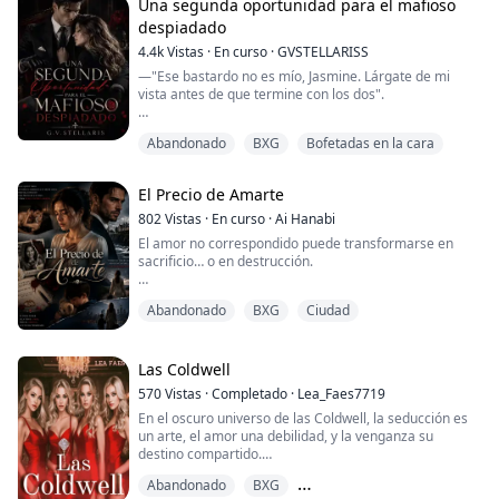
escaparse para ir a buscarla.
Una segunda oportunidad para el mafioso
despiadado
4.4k
Vistas
·
En curso
·
GVSTELLARISS
—"Ese bastardo no es mío, Jasmine. Lárgate de mi
vista antes de que termine con los dos".
Jasmine Torres aceptó casarse con Dorian Clark, el
Abandonado
BXG
Bofetadas en la cara
temido y despiadado líder de la mafia, como un
sacrificio para proteger a su familia. Soportó su
frialdad de día y su posesividad salvaje de noche,
El Precio de Amarte
entregándole su corazón en silencio. Pero cuando el
milagro ocurrió y quedó embarazada, el mundo se
802
Vistas
·
En curso
·
Ai Hanabi
derrumbó. ...
El amor no correspondido puede transformarse en
sacrificio… o en destrucción.
Anna Sinclair estuvo dispuesta a cambiarlo todo a
Abandonado
BXG
Ciudad
cambio de lo único que jamás poseyó en realidad: el
corazón de Justin Hayes. Su matrimonio no fue una
historia de amor, sino un pacto gélido edificado sobre
heridas, secretos y suspicacias.
Las Coldwell
570
Vistas
·
Completado
·
Lea_Faes7719
Para Justin, Anna constituía únicamente el sendero
En el oscuro universo de las Coldwell, la seducción es
hacia la verdad sobre la mue...
un arte, el amor una debilidad, y la venganza su
destino compartido.
Abandonado
BXG
Vanessa es la más pequeña de las Coldwell, se verá