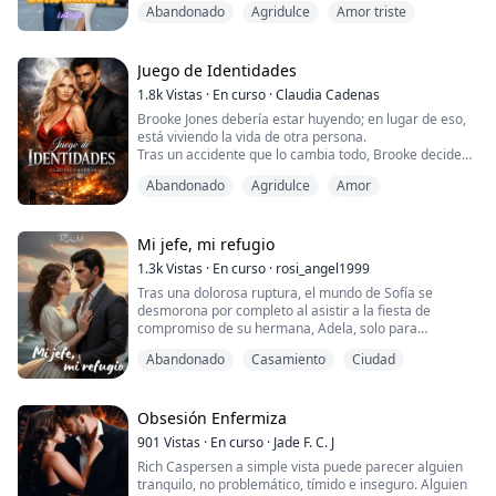
Abandonado
Agridulce
Amor triste
saber que conoce todos sus secretos, entre los cuales
está, la entrega en adopción de su hija recien nacida.
Le propone un contrato matrimonial nada agradable,
bajo amenaza de revelar todo...
Juego de Identidades
1.8k
Vistas
·
En curso
·
Claudia Cadenas
Brooke Jones debería estar huyendo; en lugar de eso,
está viviendo la vida de otra persona.
Tras un accidente que lo cambia todo, Brooke decide
suplantar la identidad de su hermana gemela para
Abandonado
Agridulce
Amor
escapar de la mafia y de la justicia. Sin embargo, su
nueva vida de privilegios no es lo que esperaba que
sería… nada es lo que parece.
Rodeada de desconocidos que creen conocerla y
Mi jefe, mi refugio
acechada por enemigos que...
1.3k
Vistas
·
En curso
·
rosi_angel1999
Tras una dolorosa ruptura, el mundo de Sofía se
desmorona por completo al asistir a la fiesta de
compromiso de su hermana, Adela, solo para
descubrir que el prometido es Leo, su exnovio y un
Abandonado
Casamiento
Ciudad
hombre que la consideraba "aburrida".
Destrozada y aferrándose solo a su trabajo, el destino
la cruza violentamente con Alejandro, un hombre tan
arrogante como atractivo, a quien ha estado a punto
Obsesión Enfermiza
de atropella...
901
Vistas
·
En curso
·
Jade F. C. J
Rich Caspersen a simple vista puede parecer alguien
tranquilo, no problemático, tímido e inseguro. Alguien