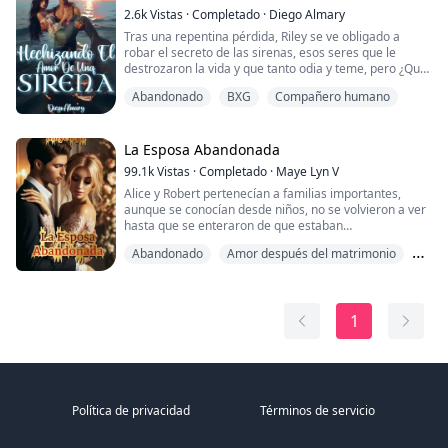
Pa...
2.6k
Vistas
·
Completado
·
Diego Almary
Tras una repentina pérdida, Riley se ve obligado a
robar el secreto de las sirenas, esos seres que le
destrozaron la vida y que tanto odia y teme, pero ¿Qué
hará cuando en su camino se interponga Meredith?
Abandonado
BXG
Compañero humano
aquella sirena le pondrá la vida de cabezas y le hará
dudar cada decisión. ¿Riley será capaz de descubrir
quién es su verdadero enemigo o los sentimientos por
la criatura le nublarán los sentido...
La Esposa Abandonada
99.1k
Vistas
·
Completado
·
Maye Lyn V
Alice y Robert pertenecían a familias importantes,
aunque se conocían desde niños, no se volvieron a ver
hasta que se enteraron de que estaban
comprometidos. Robert se negó a casarse con ella, ya
Abandonado
Amor después del matrimonio
que ni la amaba ni la conocía.
Cuando Alice se enteró que Robert no quería ese
BXG
matrimonio, se sintió aliviada, ya que ella tampoco
quería casarse con él y amaba a otro hombre, por lo
1
que apeló a sus pa...
Política de privacidad
Términos de servicio