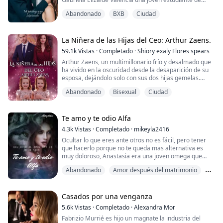
literatura.
Abandonado
BXB
Ciudad
Sus vidas se verán enlazadas desde el día que un
compañero de la universidad intenta besarla a la
fuerza, haciendo así que los fantasmas de esta vuelva
a perseguirla.
La Niñera de las Hijas del Ceo: Arthur Zaens.
Es así como Gabriela se verá obligada asistir a terapias
59.1k
Vistas
·
Completado
·
Shiory exaly Flores spears
psicológicas durante 6 meses, pero quien se iba a
Arthur Zaens, un multimillonario frío y desalmado que
imagi...
ha vivido en la oscuridad desde la desaparición de su
esposa, dejándolo solo con sus dos hijas gemelas.
Desesperado por encontrar una niñera que cumpla
Abandonado
Bisexual
Ciudad
con sus estrictas expectativas, Arthur conoce a Lía, una
ex escritora y editora recomendada por un amigo.
Aunque su relación comienza de manera conflictiva,
con discusiones y malentendidos desde...
Te amo y te odio Alfa
4.3k
Vistas
·
Completado
·
mikeyla2416
Ocultar lo que eres ante otros no es fácil, pero tener
que hacerlo porque no te queda mas alternativa es
muy doloroso, Anastasia era una joven omega que
soñaba con salir de su manada, su familia era de lo
Abandonado
Amor después del matrimonio
peor y no quería seguirla aguantando, sus amigos
siempre ayudaban a animarla Henry y Clara una
BXG
pareja alfa/omega que era "liberal" hasta ese fatídico
día en que su primer celo llego y el estuvo a...
Casados por una venganza
5.6k
Vistas
·
Completado
·
Alexandra Mor
Fabrizio Murrié es hijo un magnate la industria del