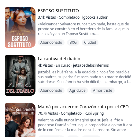
inversiones, por lo que ofrecen a la joven Deneb en
matrimonio, la familia Jones encantada acepta la
propuesta, es así como Deneb y ...
ESPOSO SUSTITUTO
3.1k
Vistas
·
Completado
·
lgbooks.author
«Aleksander Salvatore nunca tuvo nada, hasta que de
pronto se convirtió en el heredero de la familia que lo
rechazó y en un Esposo Sustituto»
Un hijo bastardo nacido fuera del matrimonio nunca
Abandonado
BXG
Ciudad
aspira a nada más que a llevar la vida miserable que le
correspondía.
Escondido entre las sombras.
Oculto del mundo.
La cautiva del diablo
Mirando como su medio hermano llevaba una vida que
4k
Vistas
·
En curso
·
jetzabedelosinfernos
él nunca podría tener.
Jetzabé, es huérfana. A la edad de cinco años perdió a
Hasta aquel día ...
sus padres, su padre fue asesinado y su madre decidió
suicidarse. Su infancia ha sido difícil, sin embargo, a la
edad de diecisiete años es adoptado por Isaac Bauer,
Abandonado
Agridulce
Amor triste
un tío del cual desconocía su existencia. Pensó que su
situación mejoraría, pero estaba tan lejos de la verdad.
Isaac Bauer, es un hombre frío, altanero, sin la
capacidad de senti...
Mamá por acuerdo: Corazón roto por el CEO
70.7k
Vistas
·
Completado
·
Rubí Spring
Valentina Valle nunca imaginó que su jefe, el frío y
poderoso Damián Sterling, le propondría algo tan fuera
de lo común: ser la madre de su heredero. Sin amor,
sin compromisos, solo un contrato… y mucho dinero.