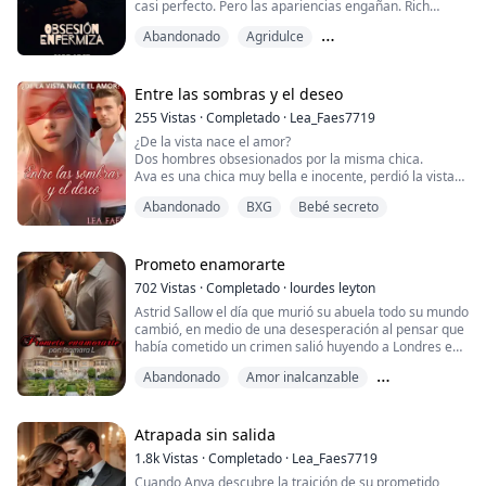
casi perfecto. Pero las apariencias engañan. Rich
Caspersen tiene un lado oscuro que casi nadie conoce,
Abandonado
Agridulce
y Venus Maxwell tuvo la mala suerte de conocerlo:
manipulador, posesivo, con problemas de ira, todo un...
Amor a la primera vista
psicópata. Cuando entras a la vida de Rich Caspersen
no puedes salir tan fácilmente...
Entre las sombras y el deseo
255
Vistas
·
Completado
·
Lea_Faes7719
¿De la vista nace el amor?
Dos hombres obsesionados por la misma chica.
Ava es una chica muy bella e inocente, perdió la vista
después del accidente en el que murieron sus padres,
Abandonado
BXG
Bebé secreto
quedó bajo la custodia del sobrino de su padre, un
hombre sin escrúpulos que la mantuvo encerrada
durante años, ella ha logrado escapar ahora que sabe
que quiere obligarla a ser su esposa, si lo logra podrá
Prometo enamorarte
quedarse con ...
702
Vistas
·
Completado
·
lourdes leyton
Astrid Sallow el día que murió su abuela todo su mundo
cambió, en medio de una desesperación al pensar que
había cometido un crimen salió huyendo a Londres en
dónde de ser una mujer rica pasó a ser una en las
Abandonado
Amor inalcanzable
calles de la capital.
Amor triste
Ilán Johnson propietario y CEO de una joyería muy
prestigiosa paso por el dolor de perder a su esposa a
Atrapada sin salida
una edad muy joven, él llegara a enamorarse de Astrid
1.8k
Vistas
·
Completado
·
Lea_Faes7719
con el pa...
Cuando Anya descubre la traición de su prometido