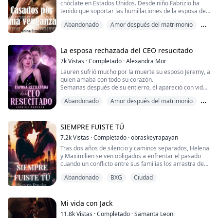
chóclate en Estados Unidos. Desde niño Fabrizio ha
tenido que soportar las humillaciones de la esposa de
su padre y de sus hijos legítimos, además que
Abandonado
Amor después del matrimonio
presenció muchas veces el sufrimiento de su madre
por ser la otra.
BXG
Fabrizio creció lleno de rencor contra su padre y sus
hermanos mayores, y desea poder algún día vengarse
La esposa rechazada del CEO resucitado
de ellos y hacerles pa...
7k
Vistas
·
Completado
·
Alexandra Mor
Lauren sufrió mucho por la muerte su esposo Jeremy, a
quien amaba con todo su corazón.
Semanas después de su entierro, él apareció con vida,
Lauren estaba feliz, creyó que todo volvería a ser como
Abandonado
Amor después del matrimonio
antes, ella no esperaba la gran decepción que él le
causaría, porque Jeremy regresó distinto, ya no era el
Antihéroe
hombre dulce y cariñoso de antes, la rechazó, la
abandonó y reanudó la relación con su antigua ...
SIEMPRE FUISTE TÚ
7.2k
Vistas
·
Completado
·
obraskeyrapayan
Tras dos años de silencio y caminos separados, Helena
y Maximilien se ven obligados a enfrentar el pasado
cuando un conflicto entre sus familias los arrastra de
nuevo al mismo escenario donde su historia se rompió.
Abandonado
BXG
Ciudad
El divorcio no solo marcó el final de su matrimonio,
sino también la pausa forzada de un amor que nunca
se apagó del todo.
Mi vida con Jack
Lo que comienza como un reencuentro lleno de
11.8k
Vistas
·
Completado
·
Samanta Leoni