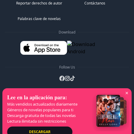
Reportar derechos de autor
Contáctanos
Palabras clave de novelas
Download
Follow Us
Lee en la aplicación para
:
Listas A-Z
:
A
B
C
D
E
F
G
H
I
J
Más vendidos actualizados diariamente
K
L
M
N
O
P
Q
R
S
T
U
V
W
Géneros de novelas populares para ti
Descarga gratuita de todas las novelas
X
Y
Z
Lectura ilimitada sin restricciones
Derechos de autor
© 2026 NovelaGO
DESCARGAR