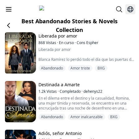
Best Abandonado Stories & Novels
Collection
Liberada por amor
868
Vistas
·
En curso
·
Cons Espher
Liberada por amor
Blanca Ramírez lo perdió todo el día que las puertas de
la prisión se cerraron a sus espaldas. Sin embargo, su
Abandonado
Amor triste
BXG
verdadera condena no fue el encierro, sino la
despiadada traición de su propia madre, quien le
arrebató a su pequeña hija, Daniela, para maltratarla y
quebrar la voluntad que con Blanca no logró. Ahora
Destinada a Amarte
que ha recuperado su libertad, Blanca solo tiene un
1.2k
Vistas
·
Completado
·
dehenys22
propósito en la ...
En el dilema entre el destino y la casualidad, Romina,
una mujer tímida y reservada, se encuentra en una
encrucijada tras una noche de desenfreno en una
fiesta. Allí, cautivada por unos ojos oscuros y
Abandonado
Amor inalcanzable
BXG
enigmáticos, se sumerge en una conexión instantánea
con un desconocido.
Despertar sola y desorientada en una habitación de
Adiós, señor Antonio
hotel al día siguiente deja a Romina devastada. Sin