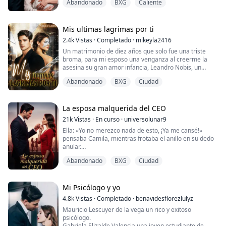
Abandonado
BXG
Caliente
Pero cuando él insiste en concebir de forma natural,
todo se descontrola. Entre encuentros ardientes y
emociones que no deberían existir, Valentina cae. Él
también... aunque nunca lo admiti...
Mis ultimas lagrimas por ti
2.4k
Vistas
·
Completado
·
mikeyla2416
Un matrimonio de diez años que solo fue una triste
broma, para mi esposo una venganza al creerme la
asesina su gran amor infancia, Leandro Nobis, un
empresario elite, un Ceo arrogante y cruel que no le
Abandonado
BXG
Ciudad
importo someterme a las mas bajas humillaciones,
sirviendo a sus amantes, prohibiéndome el acceso a
clubes y destrozando a mi familia sin que yo pudiera
hacer nada, pero eso se acaba hoy, Dulce ...
La esposa malquerida del CEO
21k
Vistas
·
En curso
·
universolunar9
Ella: «Yo no merezco nada de esto, ¡Ya me cansé!»
pensaba Camila, mientras frotaba el anillo en su dedo
anular.
Abandonado
BXG
Ciudad
Él: «Y, Camila... ajena a todo esto, creyendo lo peor de
mí... La estoy perdiendo...».
Luego de una vida marital relativamente feliz, Camila
Mi Psicólogo y yo
Montoya se da cuenta, que su esposo, u n reconocido
4.8k
Vistas
·
Completado
·
benavidesflorezlulyz
CEO y magnate de la industria, no ha olvidado a su
Mauricio Lescuyer de la vega un rico y exitoso
exnovia, quien lo hubo dejado por irse ...
psicólogo.
Gabriela Elizalde Valencia una joven estudiante de