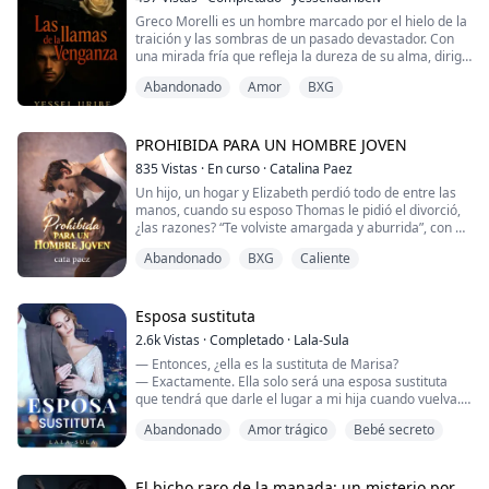
Greco Morelli es un hombre marcado por el hielo de la
traición y las sombras de un pasado devastador. Con
una mirada fría que refleja la dureza de su alma, dirige
una poderosa minera, pero su verdadera misión
Abandonado
Amor
BXG
trasciende los negocios: vengar la brutal muerte de su
madre. Traicionado por aquellos en quienes confió y
amó, abandona su tierra natal para cumplir una
promesa que ha consumido su corazón d...
PROHIBIDA PARA UN HOMBRE JOVEN
835
Vistas
·
En curso
·
Catalina Paez
Un hijo, un hogar y Elizabeth perdió todo de entre las
manos, cuando su esposo Thomas le pidió el divorció,
¿las razones? “Te volviste amargada y aburrida”, con el
corazón roto, el miedo de empezar de nuevo y un hijo
Abandonado
BXG
Caliente
que nunca la abandona, Elizabeth debe iniciar una
nueva vida.
En ese camino conoce a Alexander, un hombre más
joven que ella, y que se obsesiona con su belleza y su
Esposa sustituta
manera de ser, él...
2.6k
Vistas
·
Completado
·
Lala-Sula
— Entonces, ¿ella es la sustituta de Marisa?
— Exactamente. Ella solo será una esposa sustituta
que tendrá que darle el lugar a mi hija cuando vuelva.
Porque le aseguro que ella va a volver. — dice mi padre
Abandonado
Amor trágico
Bebé secreto
empujándolo hacia él y Harding, me toma de la barbilla
con fuerza, haciendo que me queje.
— ¿Ella vale la pena? Aunque sea sustituta, ¿esta a mi
altura? ¿A la altura de la señora Lennox aunqu...
El bicho raro de la manada: un misterio por