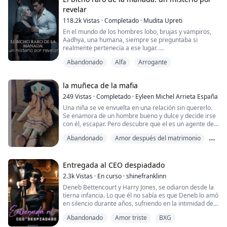
revelar
118.2k
Vistas
·
Completado
·
Mudita Upreti
En el mundo de los hombres lobo, brujas y vampiros,
Aadhya, una humana, siempre se preguntaba si
realmente pertenecía a ese lugar.
No importaba cuántas veces hiciera la pregunta, la
Abandonado
Alfa
Arrogante
respuesta siempre era la misma… SÍ.
Sus padres fueron una de las parejas beta más fuertes
(segundos al mando) de su tiempo en todo el
la muñeca de la mafia
continente. Pero, a pesar de tener sangre beta
corriendo por sus venas, Aadhya sabí...
249
Vistas
·
Completado
·
Eyleen Michel Arrieta España
Una niña se ve envuelta en una relación sin quererlo.
Se enamora de un hombre bueno y dulce y decide irse
con él, escapar. Pero descubre que el es un agente de
la DEA que solo quiere capturar a su familia, entonces
Abandonado
Amor después del matrimonio
se da....
Antihéroe
Entregada al CEO despiadado
2.3k
Vistas
·
En curso
·
shinefranklinn
Deneb Bettencourt y Harry Jones, se odiaron desde la
tierna infancia. Lo que él no sabía es que Deneb lo amó
en silencio durante años, sufriendo en la intimidad de
su habitación al verlo enamorado de otra mujer. La
Abandonado
Amor triste
BXG
familia Bettencourt cae en la ruina a causa de malas