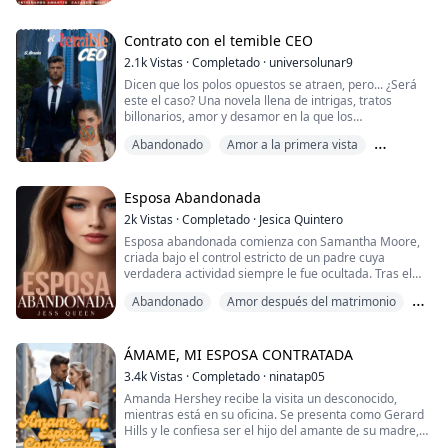
obligada a seguir el camino para el que fue educada,
Batalla de heterogeneidad
su familia no es una familia cualquiera, en su mayoría
son mujeres, solo pertenece a ella un hombre, el
Contrato con el temible CEO
hermano de Vanessa, Darius.
2.1k
Vistas
·
Completado
·
universolunar9
Dicen que los polos opuestos se atraen, pero... ¿Será
Las mujeres de la familia Coldwell son...
este el caso? Una novela llena de intrigas, tratos
billonarios, amor y desamor en la que los
protagonistas se verán envueltos sin remedio. Un
Abandonado
Amor a la primera vista
joven multimillonario de corazón duro conocerá a
quien llegará ser su desafío más grande. ¿Qué
Chica buena
triunfará entre los dos? ¿El interés o el amor?
Esposa Abandonada
2k
Vistas
·
Completado
·
Jesica Quintero
Esposa abandonada comienza con Samantha Moore,
criada bajo el control estricto de un padre cuya
verdadera actividad siempre le fue ocultada. Tras el
supuesto suicidio de su madre, su vida se convierte en
Abandonado
Amor después del matrimonio
una jaula elegante. Decidida a escapar, huye de Nueva
York con una identidad falsa y se instala en Texas,
Apasionado
donde empieza de cero como empleada en una
pastelería.
ÁMAME, MI ESPOSA CONTRATADA
3.4k
Vistas
·
Completado
·
ninatap05
Allí conoce a Derek, heredero de u...
Amanda Hershey recibe la visita un desconocido,
mientras está en su oficina. Se presenta como Gerard
Hills y le confiesa ser el hijo del amante de su madre,
motivo por el cual su progenitora se suicidó. Le hace